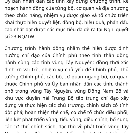
Ủy ban nhân dân các tỉnh xây dựng chương trình, kế
hoạch hành động của từng bộ, cơ quan và địa phương
theo chức năng, nhiệm vụ được giao và tổ chức triển
khai thực hiện quyết liệt, đồng bộ, hiệu quả, phấn đấu
cao nhất đạt được các mục tiêu đã đề ra tại Nghị quyết
số 23-NQ/TW.
Chương trình hành động nhằm thể hiện được định
hướng chỉ đạo của Chính phủ theo tinh thần đồng
hành cùng các tỉnh vùng Tây Nguyên; đồng thời xác
định rõ vai trò, nhiệm vụ chủ yếu để Chính phủ, Thủ
tướng Chính phủ, các bộ, cơ quan ngang bộ, cơ quan
thuộc Chính phủ và Ủy ban nhân dân các tỉnh, thành
phố trong vùng Tây Nguyên, vùng Đông Nam Bộ và
khu vực duyên hải Trung Bộ tập trung chỉ đạo xây
dựng và thực hiện các chủ trương, chính sách có tính
đột phá; hoàn thiện thể chế, cơ chế tổ chức điều phối,
liên kết phát triển vùng, tiểu vùng; điều chỉnh, bổ sung
các cơ chế, chính sách, đặc thù về phát triển vùng Tây