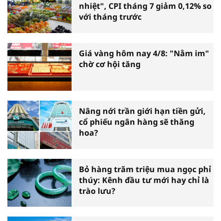
nhiệt", CPI tháng 7 giảm 0,12% so
với tháng trước
Giá vàng hôm nay 4/8: "Nằm im"
chờ cơ hội tăng
Nâng nới trần giới hạn tiền gửi,
cổ phiếu ngân hàng sẽ thăng
hoa?
Bỏ hàng trăm triệu mua ngọc phỉ
thúy: Kênh đầu tư mới hay chỉ là
trào lưu?