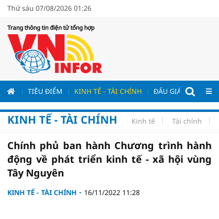
Thứ sáu 07/08/2026 01:26
Trang thông tin điện tử tổng hợp
ƯƠNG
TIÊU ĐIỂM
KINH TẾ - TÀI CHÍNH
ĐẤU GIÁ - ĐẤU THẦ
KINH TẾ - TÀI CHÍNH
Kinh tế
Tài chính
Chính phủ ban hành Chương trình hành
động về phát triển kinh tế - xã hội vùng
Tây Nguyên
KINH TẾ - TÀI CHÍNH
16/11/2022 11:28