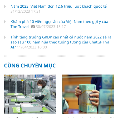
Năm 2023, Việt Nam đón 12,6 triệu lượt khách quốc tế
31/12/2023 17:31
Khám phá 10 viên ngọc ẩn của Việt Nam theo gợi ý của
The Travel
30/07/2023 15:17
Tỉnh tăng trưởng GRDP cao nhất cả nước năm 2022 sẽ ra
sao sau 100 năm nữa theo tưởng tượng của ChatGPT và
AI?
11/04/2023 10:00
CÙNG CHUYÊN MỤC