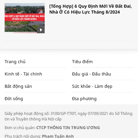
[Tổng Hợp] 6 Quy Định Mới Về Đất Đai,
Nhà Ở Có Hiệu Lực Tháng 8/2024
WORLDBANK DỰ BÁO KINH TẾ VIỆT
NAM NĂM 2024 VÀ NĂM 2025 | NHỊP
Trang chủ
Tiêu điểm
ĐẬP THỊ TRƯỜNG #62
Kinh tế - Tài chính
Đấu giá - Đấu thầu
Bất động sản
Sức khỏe - Làm đẹp
Tọa đàm “Xúc tiến thương mại: Khơi
Đời sống
Địa phương
thông đầu ra cho sản phẩm OCOP”
Giấy phép hoạt động số: 3100/GP-TTĐT, ngày 07/09/2021 do Sở Thông
tin và Truyền thông Hà Nội cấp
Đơn vị chủ quản:
CTCP THÔNG TIN TRUNG ƯƠNG
Phụ trách nội dung:
Phạm Tuấn Anh