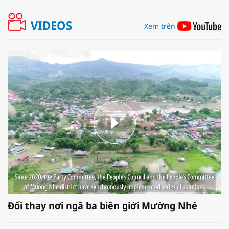
VIDEOS
Xem trên
Đổi thay nơi ngã ba biên giới Mường Nhé