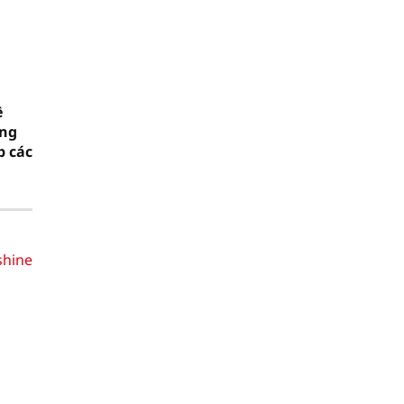
ề
ộng
p các
shine