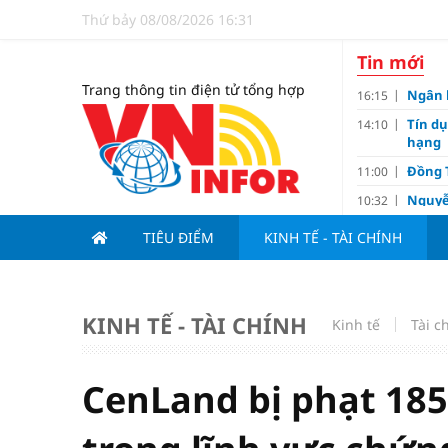
Thứ bảy 08/08/2026 16:31
Tin mới
Trang thông tin điện tử tổng hợp
Ngân 
16:15
Tín d
14:10
hạng
Đồng T
11:00
Nguyễ
10:32
3-1 ở 
TIÊU ĐIỂM
KINH TẾ - TÀI CHÍNH
Giá và
10:23
Các c
09:00
Lợi í
08:15
KINH TẾ - TÀI CHÍNH
Kinh tế
Tài c
Nới tr
07:00
Tử vi 
18:10
doanh
CenLand bị phạt 185
Ngân h
17:10