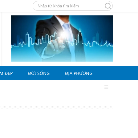
ÀM ĐẸP
ĐỜI SỐNG
ĐỊA PHƯƠNG