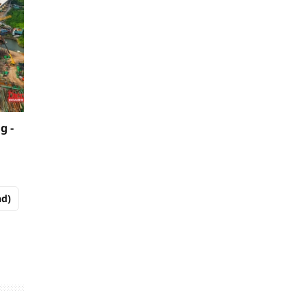
g -
nd)