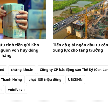
ứu tính tiền gửi Kho
Tiến độ giải ngân đầu tư côn
nguồn vốn huy động
xung lực cho tăng trưởng
n hàng
and
chứng khoán
Công ty CP bất động sản Thế Kỷ (Cen La
 Thanh Hưng
phạt 185 triệu đồng
UBCKNN
n
vninfor.vn