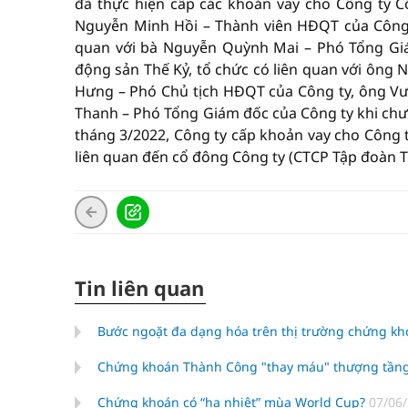
đã thực hiện cấp các khoản vay cho Công ty C
Nguyễn Minh Hồi – Thành viên HĐQT của Công ty
quan với bà Nguyễn Quỳnh Mai – Phó Tổng Giá
động sản Thế Kỷ, tổ chức có liên quan với ông
Hưng – Phó Chủ tịch HĐQT của Công ty, ông V
Thanh – Phó Tổng Giám đốc của Công ty khi chư
tháng 3/2022, Công ty cấp khoản vay cho Công t
liên quan đến cổ đông Công ty (CTCP Tập đoàn T
Tin liên quan
Bước ngoặt đa dạng hóa trên thị trường chứng k
Chứng khoán Thành Công "thay máu" thượng tầng
Chứng khoán có “hạ nhiệt” mùa World Cup?
07/06/