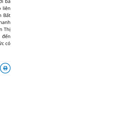
ới bà
 liên
n Bất
Thanh
n Thị
1 đến
ức có