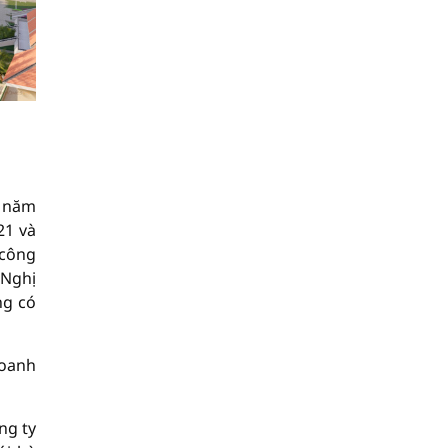
à năm
21 và
 công
 Nghị
ng có
doanh
ng ty