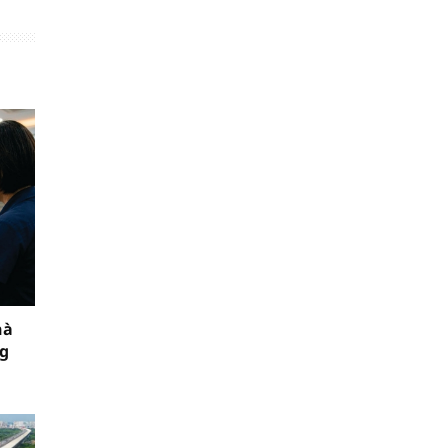
hà
ng