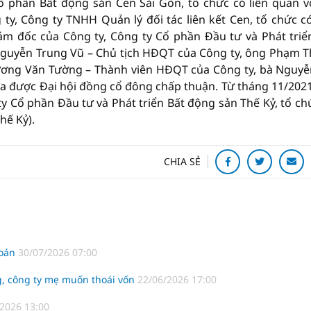
ổ phần Bất động sản Cen Sài Gòn, tổ chức có liên quan v
, Công ty TNHH Quản lý đối tác liên kết Cen, tổ chức có
m đốc của Công ty, Công ty Cổ phần Đầu tư và Phát triể
 Nguyễn Trung Vũ – Chủ tịch HĐQT của Công ty, ông Phạm 
ương Văn Tường – Thành viên HĐQT của Công ty, bà Nguyễ
a được Đại hội đồng cổ đông chấp thuận. Từ tháng 11/202
y Cổ phần Đầu tư và Phát triển Bất động sản Thế Kỷ, tổ ch
hế Kỷ).
CHIA SẺ
hoán
30/07/2026 07:00
, công ty mẹ muốn thoái vốn
22/06/2026 17:00
2026 13:00