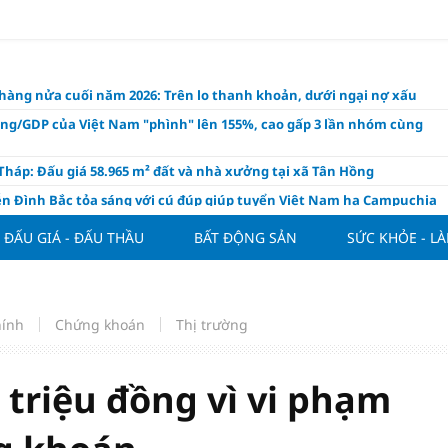
hàng nửa cuối năm 2026: Trên lo thanh khoản, dưới ngại nợ xấu
ụng/GDP của Việt Nam "phình" lên 155%, cao gấp 3 lần nhóm cùng
háp: Đấu giá 58.965 m² đất và nhà xưởng tại xã Tân Hồng
n Đình Bắc tỏa sáng với cú đúp giúp tuyển Việt Nam hạ Campuchia
ASEAN Cup 2026
ĐẤU GIÁ - ĐẤU THẦU
BẤT ĐỘNG SẢN
SỨC KHỎE - L
ng hôm nay 8/8: Vàng thế giới "nhảy vọt"
ổ phiếu IPO có được phân bổ dòng vốn mới từ nâng hạng thị trường?
ch của nước chanh gừng
hính
Chứng khoán
Thị trường
ần tiền gửi Kho bạc Nhà nước: Không chỉ 4 ngân hàng được lợi
hôm nay, xem tử vi 12 con giáp hôm nay ngày 8/8/2026: Tuổi Mão kinh
 thuận lợi
 triệu đồng vì vi phạm
àng nửa đầu năm 2026: Áp lực đằng sau niềm vui lãi lớn