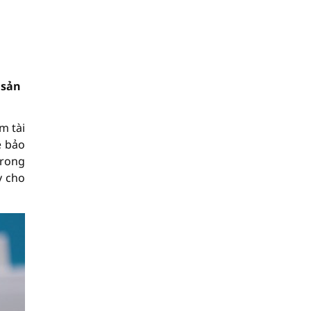
 sản
m tài
ề bảo
trong
y cho