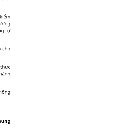
 kiểm
tương
ng tự
m cho
 thực
 hành
Thông
hung