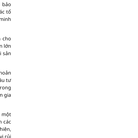
h bảo
ác tổ
 minh
m cho
n lớn
i sản
khoản
ầu tư
trong
n gia
g một
h các
hiên,
ị rủi