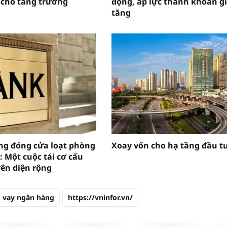
 cho tăng trưởng
động, áp lực thanh khoản g
tăng
g đóng cửa loạt phòng
Xoay vốn cho hạ tầng đầu t
: Một cuộc tái cơ cấu
rên diện rộng
vay ngân hàng
https://vninfor.vn/