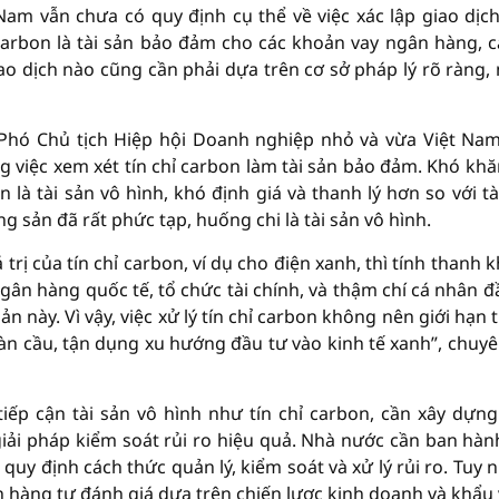
t Nam vẫn chưa có quy định cụ thể về việc xác lập giao dịc
ỉ carbon là tài sản bảo đảm cho các khoản vay ngân hàng, c
iao dịch nào cũng cần phải dựa trên cơ sở pháp lý rõ ràng,
 Phó Chủ tịch Hiệp hội Doanh nghiệp nhỏ và vừa Việt Na
g việc xem xét tín chỉ carbon làm tài sản bảo đảm. Khó khă
 là tài sản vô hình, khó định giá và thanh lý hơn so với tà
g sản đã rất phức tạp, huống chi là tài sản vô hình.
trị của tín chỉ carbon, ví dụ cho điện xanh, thì tính thanh 
ngân hàng quốc tế, tổ chức tài chính, và thậm chí cá nhân đ
sản này. Vì vậy, việc xử lý tín chỉ carbon không nên giới hạn 
n cầu, tận dụng xu hướng đầu tư vào kinh tế xanh”, chuyê
ếp cận tài sản vô hình như tín chỉ carbon, cần xây dựn
iải pháp kiểm soát rủi ro hiệu quả. Nhà nước cần ban hàn
, quy định cách thức quản lý, kiểm soát và xử lý rủi ro. Tuy n
hàng tự đánh giá dựa trên chiến lược kinh doanh và khẩu v