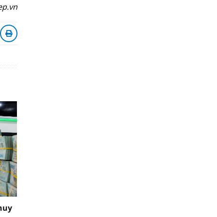
ep.vn
huy