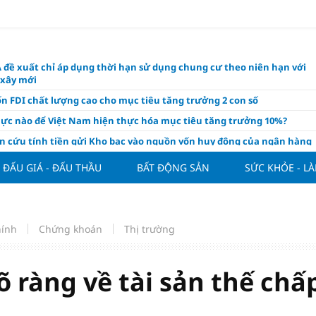
 đề xuất chỉ áp dụng thời hạn sử dụng chung cư theo niên hạn với
 xây mới
n FDI chất lượng cao cho mục tiêu tăng trưởng 2 con số
lực nào để Việt Nam hiện thực hóa mục tiêu tăng trưởng 10%?
n cứu tính tiền gửi Kho bạc vào nguồn vốn huy động của ngân hàng
o Mỹ cùng Nhật Bản "nâng đỡ" đồng yên?
ĐẤU GIÁ - ĐẤU THẦU
BẤT ĐỘNG SẢN
SỨC KHỎE - L
á tía tô thế nào để hỗ trợ làm đẹp da, mượt tóc?
àng hôm nay 6/8: "Nhảy vọt" sau một đêm
Việt Nam tính bài toán xoay tua tại ASEAN Cup 2026 và màn đáp trả
hính
Chứng khoán
Thị trường
ửa của Hoàng Hên
ất đưa kim cương vào ngành nghề kinh doanh có điều kiện như vàn
 ràng về tài sản thế chấ
thông nguồn cung vật liệu xây dựng