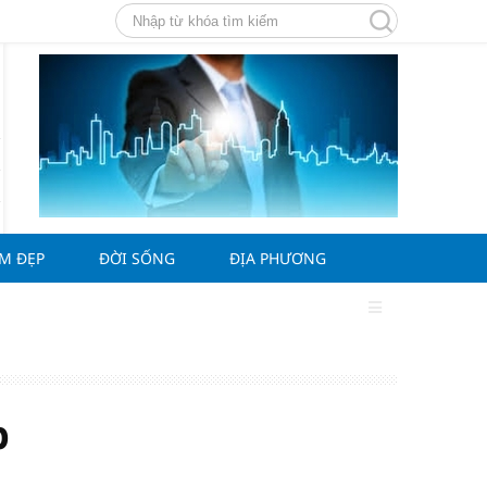
ÀM ĐẸP
ĐỜI SỐNG
ĐỊA PHƯƠNG
g
p