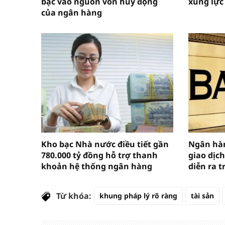
bạc vào nguồn vốn huy động
xung lực
của ngân hàng
Kho bạc Nhà nước điều tiết gần
Ngân hàn
780.000 tỷ đồng hỗ trợ thanh
giao dịch
khoản hệ thống ngân hàng
diễn ra t
Từ khóa:
khung pháp lý rõ ràng
tài sản