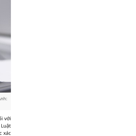
Ảnh:
i với
 Luật
c xác