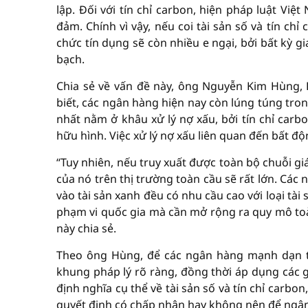
lập. Đối với tín chỉ carbon, hiện pháp luật Việ
đảm. Chính vì vậy, nếu coi tài sản số và tín ch
chức tín dụng sẽ còn nhiều e ngại, bởi bất kỳ g
bạch.
Chia sẻ về vấn đề này, ông Nguyễn Kim Hùng,
biết, các ngân hàng hiện nay còn lúng túng tron
nhất nằm ở khâu xử lý nợ xấu, bởi tín chỉ carbon
hữu hình. Việc xử lý nợ xấu liên quan đến bất độn
“Tuy nhiên, nếu truy xuất được toàn bộ chuỗi giá 
của nó trên thị trường toàn cầu sẽ rất lớn. Các 
vào tài sản xanh đều có nhu cầu cao với loại tài 
phạm vi quốc gia mà cần mở rộng ra quy mô toà
này chia sẻ.
Theo ông Hùng, để các ngân hàng mạnh dạn ti
khung pháp lý rõ ràng, đồng thời áp dụng các g
định nghĩa cụ thể về tài sản số và tín chỉ carbon
quyết định có chấp nhận hay không nên để ngân 