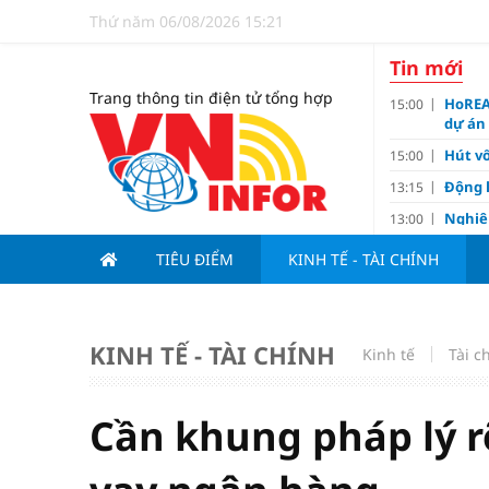
Thứ năm 06/08/2026 15:21
Tin mới
Trang thông tin điện tử tổng hợp
HoREA
15:00
dự án
Hút vố
15:00
Động 
13:15
Nghiê
13:00
Vì sa
11:00
TIÊU ĐIỂM
KINH TẾ - TÀI CHÍNH
Dùng l
10:10
Giá v
10:10
Tuyển 
10:07
KINH TẾ - TÀI CHÍNH
Kinh tế
Tài c
nảy l
Đề xu
09:15
Cần khung pháp lý rõ
Khơi 
09:00