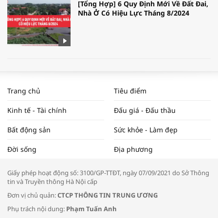
[Tổng Hợp] 6 Quy Định Mới Về Đất Đai,
Nhà Ở Có Hiệu Lực Tháng 8/2024
WORLDBANK DỰ BÁO KINH TẾ VIỆT
NAM NĂM 2024 VÀ NĂM 2025 | NHỊP
Trang chủ
Tiêu điểm
ĐẬP THỊ TRƯỜNG #62
Kinh tế - Tài chính
Đấu giá - Đấu thầu
Bất động sản
Sức khỏe - Làm đẹp
Tọa đàm “Xúc tiến thương mại: Khơi
Đời sống
Địa phương
thông đầu ra cho sản phẩm OCOP”
Giấy phép hoạt động số: 3100/GP-TTĐT, ngày 07/09/2021 do Sở Thông
tin và Truyền thông Hà Nội cấp
Đơn vị chủ quản:
CTCP THÔNG TIN TRUNG ƯƠNG
Phụ trách nội dung:
Phạm Tuấn Anh