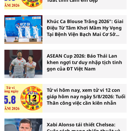
Khúc Ca Blouse Trắng 2026": Giai
Điệu Từ Tâm Khơi Mầm Hy Vọng
Tại Bệnh Viện Bạch Mai Cơ Sở
Ninh Bình
ASEAN Cup 2026: Báo Thái Lan
khen ngợi tư duy nhập tịch tinh
gọn của ĐT Việt Nam
Tử vi hôm nay, xem tử vi 12 con
giáp hôm nay ngày 5/8/2026: Tuổi
Thân công việc cần kiên nhẫn
Xabi Alonso tái thiết Chelsea:
Cuộc cách mạng chiến thuật và