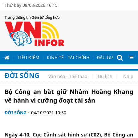
Thứ bảy 08/08/2026 16:15
Trang thông tin điện tử tổng hợp
ƯƠNG
TIÊU ĐIỂM
KINH TẾ - TÀI CHÍNH
ĐẤU GIÁ - ĐẤU THẦ
ĐỜI SỐNG
Văn hóa - Thể thao
Du lịch
Nhịp s
Bộ Công an bắt giữ Nhâm Hoàng Khang
về hành vi cưỡng đoạt tài sản
ĐỜI SỐNG
04/10/2021 10:50
Ngày 4-10, Cục Cảnh sát hình sự (C02), Bộ Công an