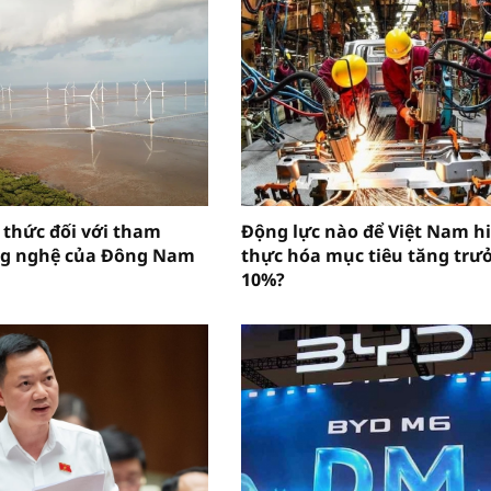
 thức đối với tham
Động lực nào để Việt Nam h
ng nghệ của Đông Nam
thực hóa mục tiêu tăng trư
10%?