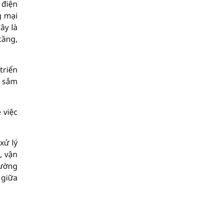
 điện
g mại
ây là
tầng,
triển
a sắm
 việc
xử lý
, vận
đường
 giữa