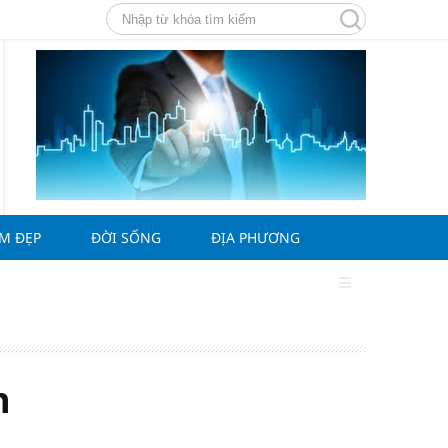
ÀM ĐẸP
ĐỜI SỐNG
ĐỊA PHƯƠNG
n