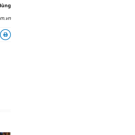
Hùng
om.vn