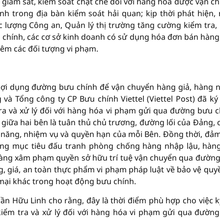
, giám sát, kiểm soát chặt chẽ đối với hàng hóa được vận c
h trong địa bàn kiểm soát hải quan; kịp thời phát hiện,
c lượng Công an, Quản lý thị trường tăng cường kiểm tra,
u chính, các cơ sở kinh doanh có sử dụng hóa đơn bán hàng
ghiêm các đối tượng vi phạm.
lợi dụng đường bưu chính để vận chuyển hàng giả, hàng nh
 và Tổng công ty CP Bưu chính Viettel (Viettel Post) đã ký
tra và xử lý đối với hàng hóa vi phạm gửi qua đường bưu c
giữa hai bên là tuân thủ chủ trương, đường lối của Đảng, 
 năng, nhiệm vụ và quyền hạn của mỗi Bên. Đồng thời, đả
tảng mục tiêu đấu tranh phòng chống hàng nhập lậu, hàng
hàng xâm phạm quyền sở hữu trí tuệ vận chuyển qua đườn
g, giá, an toàn thực phẩm vi phạm pháp luật về bảo vệ quyề
 mại khác trong hoạt động bưu chính.
ần Hữu Linh cho rằng, đây là thời điểm phù hợp cho việc k
 kiểm tra và xử lý đối với hàng hóa vi phạm gửi qua đườn