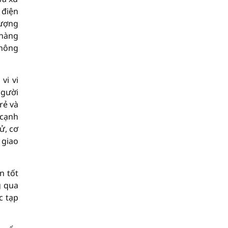
 điện
lượng
 hàng
thông
vi vi
người
rẻ và
 cạnh
ử, cơ
 giao
n tốt
g qua
c tạp