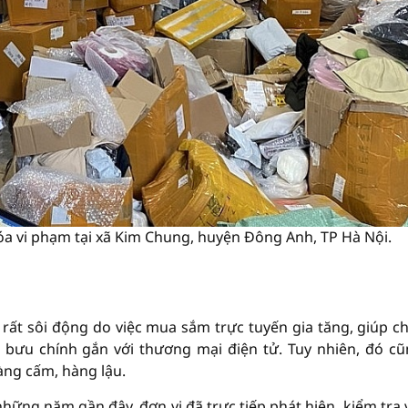
óa vi phạm tại xã Kim Chung, huyện Đông Anh, TP Hà Nội.
rất sôi động do việc mua sắm trực tuyến gia tăng, giúp ch
 bưu chính gắn với thương mại điện tử. Tuy nhiên, đó cũ
àng cấm, hàng lậu.
hững năm gần đây, đơn vị đã trực tiếp phát hiện, kiểm tra 