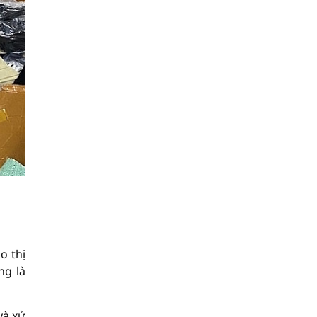
o thị
ng là
và xử