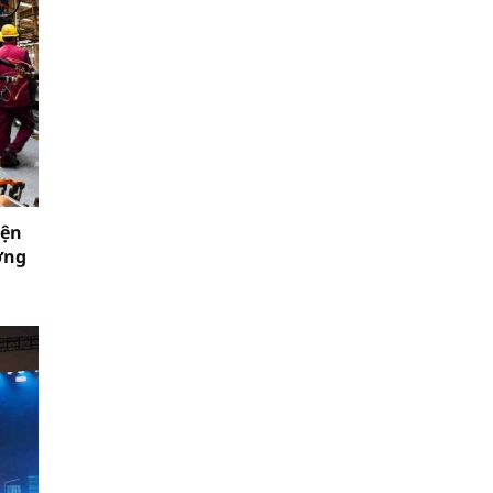
iện
ởng