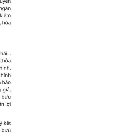
huyển
 ngăn
 kiểm
, hóa
ái...
 thỏa
hính.
chính
m bảo
 giả,
g bưu
n lợi
ý kết
g bưu