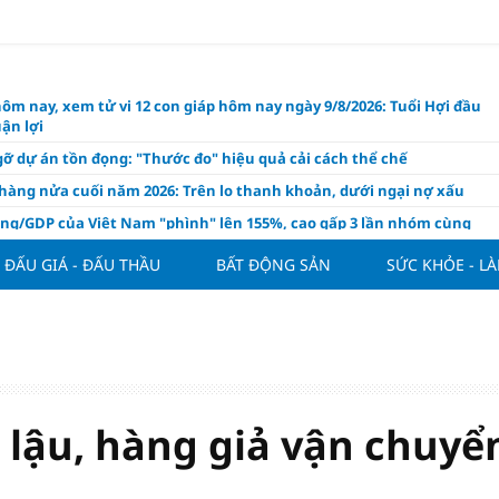
hôm nay, xem tử vi 12 con giáp hôm nay ngày 9/8/2026: Tuổi Hợi đầu
ận lợi
ỡ dự án tồn đọng: "Thước đo" hiệu quả cải cách thể chế
hàng nửa cuối năm 2026: Trên lo thanh khoản, dưới ngại nợ xấu
ụng/GDP của Việt Nam "phình" lên 155%, cao gấp 3 lần nhóm cùng
ĐẤU GIÁ - ĐẤU THẦU
BẤT ĐỘNG SẢN
SỨC KHỎE - L
háp: Đấu giá 58.965 m² đất và nhà xưởng tại xã Tân Hồng
n Đình Bắc tỏa sáng với cú đúp giúp tuyển Việt Nam hạ Campuchia
ASEAN Cup 2026
ng hôm nay 8/8: Vàng thế giới "nhảy vọt"
ổ phiếu IPO có được phân bổ dòng vốn mới từ nâng hạng thị trường?
ch của nước chanh gừng
 lậu, hàng giả vận chuyể
ần tiền gửi Kho bạc Nhà nước: Không chỉ 4 ngân hàng được lợi