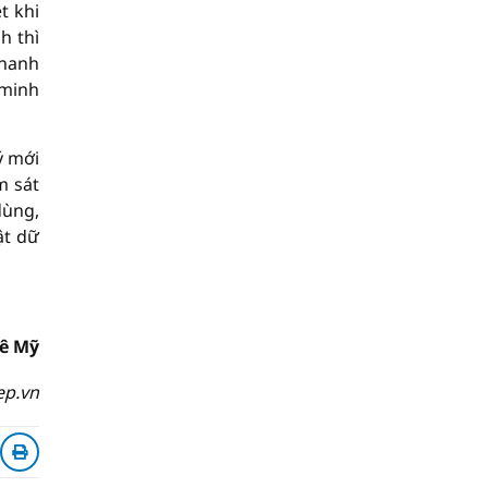
t khi
h thì
thanh
 minh
ý mới
m sát
dùng,
ật dữ
ê Mỹ
ep.vn