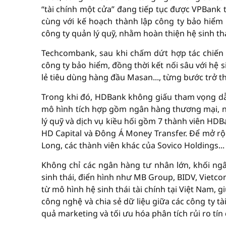
“tài chính một cửa” đang tiếp tục được VPBank 
cùng với kế hoạch thành lập công ty bảo hiểm
công ty quản lý quỹ, nhằm hoàn thiện hệ sinh thá
Techcombank, sau khi chấm dứt hợp tác chiến 
công ty bảo hiểm, đồng thời kết nối sâu với hệ 
lẻ tiêu dùng hàng đầu Masan..., từng bước trở t
Trong khi đó, HDBank không giấu tham vọng dẫ
mô hình tích hợp gồm ngân hàng thương mại, ng
lý quỹ và dịch vụ kiều hối gồm 7 thành viên HDB
HD Capital và Đông Á Money Transfer. Để mở rộn
Long, các thành viên khác của Sovico Holdings...
Không chỉ các ngân hàng tư nhân lớn, khối n
sinh thái, điển hình như MB Group, BIDV, Vietc
từ mô hình hệ sinh thái tài chính tại Việt Nam, 
công nghệ và chia sẻ dữ liệu giữa các công ty tà
quả marketing và tối ưu hóa phân tích rủi ro tín