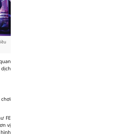
iều
 quan
 dịch
 chơi
hư FE
ơn vị
 hình