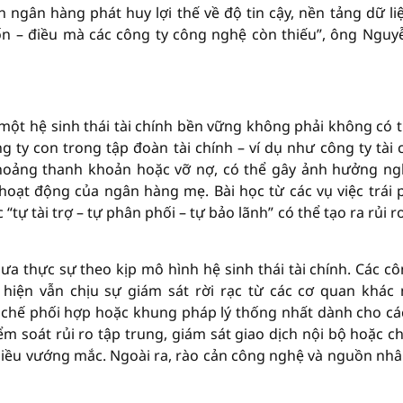
h ngân hàng phát huy lợi thế về độ tin cậy, nền tảng dữ liệ
vốn – điều mà các công ty công nghệ còn thiếu”, ông Nguy
ì một hệ sinh thái tài chính bền vững không phải không có 
ng ty con trong tập đoàn tài chính – ví dụ như công ty tài 
hoảng thanh khoản hoặc vỡ nợ, có thể gây ảnh hưởng n
oạt động của ngân hàng mẹ. Bài học từ các vụ việc trái 
tự tài trợ – tự phân phối – tự bảo lãnh” có thể tạo ra rủi r
ưa thực sự theo kịp mô hình hệ sinh thái tài chính. Các cô
 hiện vẫn chịu sự giám sát rời rạc từ các cơ quan khác
 chế phối hợp hoặc khung pháp lý thống nhất dành cho cá
ểm soát rủi ro tập trung, giám sát giao dịch nội bộ hoặc ch
 nhiều vướng mắc. Ngoài ra, rào cản công nghệ và nguồn nhâ