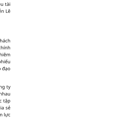
u tài
ễn Lê
thách
chính
ghiêm
phiếu
o đạo
ng ty
 nhau
c tập
ia sẻ
n lực