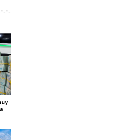
huy
ia