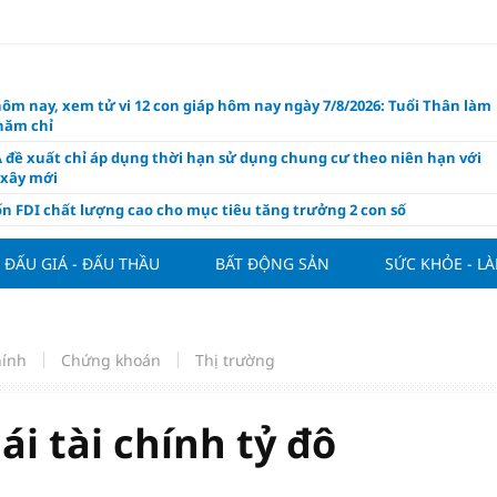
hôm nay, xem tử vi 12 con giáp hôm nay ngày 7/8/2026: Tuổi Thân làm
chăm chỉ
 đề xuất chỉ áp dụng thời hạn sử dụng chung cư theo niên hạn với
 xây mới
n FDI chất lượng cao cho mục tiêu tăng trưởng 2 con số
lực nào để Việt Nam hiện thực hóa mục tiêu tăng trưởng 10%?
ĐẤU GIÁ - ĐẤU THẦU
BẤT ĐỘNG SẢN
SỨC KHỎE - L
n cứu tính tiền gửi Kho bạc vào nguồn vốn huy động của ngân hàng
o Mỹ cùng Nhật Bản "nâng đỡ" đồng yên?
á tía tô thế nào để hỗ trợ làm đẹp da, mượt tóc?
hính
Chứng khoán
Thị trường
àng hôm nay 6/8: "Nhảy vọt" sau một đêm
Việt Nam tính bài toán xoay tua tại ASEAN Cup 2026 và màn đáp trả
ửa của Hoàng Hên
i tài chính tỷ đô
ất đưa kim cương vào ngành nghề kinh doanh có điều kiện như vàn