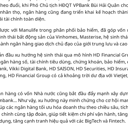
theo đuổi, khi Phó Chủ tịch HĐQT VPBank Bùi Hải Quân cho
 nhân thọ, ngân hàng cũng đang triển khai kế hoạch thàn
i tài chính toàn diện.
lược với Manulife trong phân phối bảo hiểm, đã góp vốn
sinh thái bất động sản của Vinhomes, Masterise, hệ sinh thá
hành ngân hàng giao dịch chủ đạo của giới trung lưu và cao
n đầu xu hướng hệ sinh thái qua mô hình HD Financial Gr
ân hàng số, tài chính tiêu dùng, chứng khoán, bảo hiểm,
ank, Vikki Digital Bank, HD SAISON, HD Securities, HD Insur
g, HD Financial Group có cả khoảng trời dư địa với Vietjet
gân hàng có vốn Nhà nước cũng bắt đầu đẩy mạnh xây dự
ombank... Như vậy, xu hướng này minh chứng cho cơ hội man
giúp các ngân hàng tối ưu hóa doanh thu theo chiều sâu, tíc
i chính cùng tập đoàn, giúp tiết kiệm chi phí vận hành, tăng
 dụng, tăng cạnh tranh hiệu quả với các BigTech và Fintech.