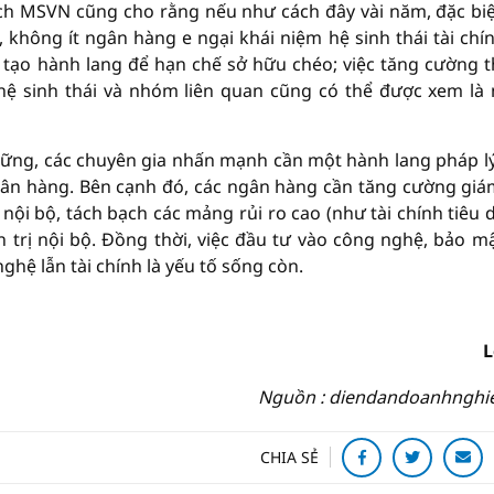
h MSVN cũng cho rằng nếu như cách đây vài năm, đặc biệ
hông ít ngân hàng e ngại khái niệm hệ sinh thái tài chín
i tạo hành lang để hạn chế sở hữu chéo; việc tăng cường 
 hệ sinh thái và nhóm liên quan cũng có thể được xem là
ền vững, các chuyên gia nhấn mạnh cần một hành lang pháp l
gân hàng. Bên cạnh đó, các ngân hàng cần tăng cường giá
nội bộ, tách bạch các mảng rủi ro cao (như tài chính tiêu 
trị nội bộ. Đồng thời, việc đầu tư vào công nghệ, bảo m
ghệ lẫn tài chính là yếu tố sống còn.
L
Nguồn : diendandoanhnghi
CHIA SẺ