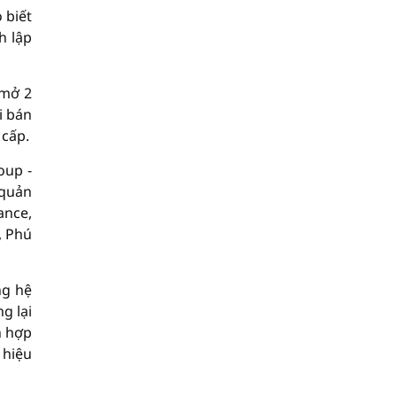
 biết
h lập
 mở 2
i bán
 cấp.
oup -
 quản
ance,
, Phú
ng hệ
g lại
h hợp
 hiệu