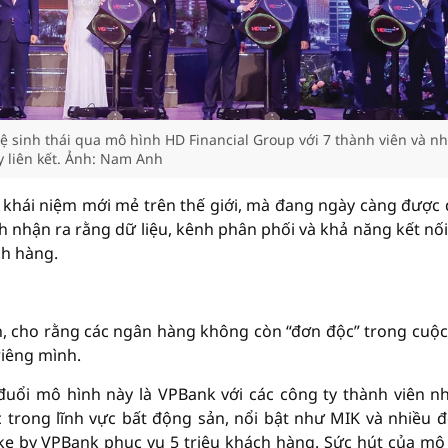
sinh thái qua mô hình HD Financial Group với 7 thành viên và nh
y liên kết. Ảnh: Nam Anh
 là khái niệm mới mẻ trên thế giới, mà đang ngày càng được
ính nhận ra rằng dữ liệu, kênh phân phối và khả năng kết nối
ch hàng.
, cho rằng các ngân hàng không còn “đơn độc” trong cuộc
riêng mình.
uổi mô hình này là VPBank với các công ty thành viên n
c trong lĩnh vực bất động sản, nổi bật như MIK và nhiều đ
ke by VPBank phục vụ 5 triệu khách hàng. Sức hút của mô