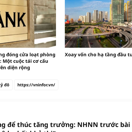
g đóng cửa loạt phòng
Xoay vốn cho hạ tầng đầu t
: Một cuộc tái cơ cấu
rên diện rộng
tỷ đô
https://vninfor.vn/
ng để thúc tăng trưởng: NHNN trước bài