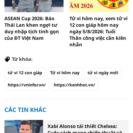
ASEAN Cup 2026: Báo
Tử vi hôm nay, xem tử vi
Thái Lan khen ngợi tư
12 con giáp hôm nay
duy nhập tịch tinh gọn
ngày 5/8/2026: Tuổi
của ĐT Việt Nam
Thân công việc cần kiên
nhẫn
Từ khóa:
tử vi 12 con giáp
Tử vi hôm nay
tử vi ngày mới
https://vninfor.vn/
https://kenhhot.vn/
CÁC TIN KHÁC
Xabi Alonso tái thiết Chelsea:
Cuộc cách mạng chiến thuật và