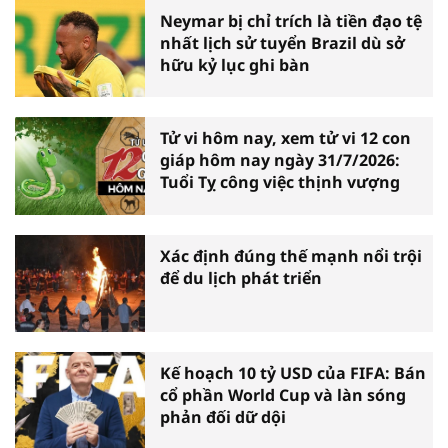
Neymar bị chỉ trích là tiền đạo tệ
nhất lịch sử tuyển Brazil dù sở
hữu kỷ lục ghi bàn
Tử vi hôm nay, xem tử vi 12 con
giáp hôm nay ngày 31/7/2026:
Tuổi Tỵ công việc thịnh vượng
Xác định đúng thế mạnh nổi trội
để du lịch phát triển
Kế hoạch 10 tỷ USD của FIFA: Bán
cổ phần World Cup và làn sóng
phản đối dữ dội