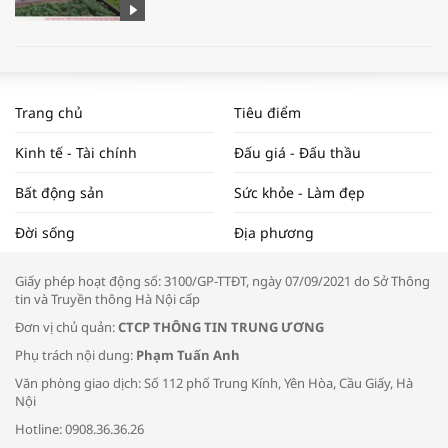
WORLDBANK DỰ BÁO KINH TẾ VIỆT
NAM NĂM 2024 VÀ NĂM 2025 | NHỊP
Trang chủ
Tiêu điểm
ĐẬP THỊ TRƯỜNG #62
Kinh tế - Tài chính
Đấu giá - Đấu thầu
Bất động sản
Sức khỏe - Làm đẹp
Tọa đàm “Xúc tiến thương mại: Khơi
Đời sống
Địa phương
thông đầu ra cho sản phẩm OCOP”
Giấy phép hoạt động số: 3100/GP-TTĐT, ngày 07/09/2021 do Sở Thông
tin và Truyền thông Hà Nội cấp
Đơn vị chủ quản:
CTCP THÔNG TIN TRUNG ƯƠNG
Phụ trách nội dung:
Phạm Tuấn Anh
Bác sĩ tư vấn cách phòng tránh bệnh
Văn phòng giao dịch: Số 112 phố Trung Kính, Yên Hòa, Cầu Giấy, Hà
đường hô hấp trong thời tiết giao mùa
Nội
Hotline: 0908.36.36.26