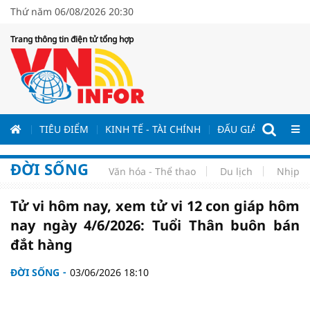
Thứ năm 06/08/2026 20:30
Trang thông tin điện tử tổng hợp
ƯƠNG
TIÊU ĐIỂM
KINH TẾ - TÀI CHÍNH
ĐẤU GIÁ - ĐẤU THẦ
ĐỜI SỐNG
Văn hóa - Thể thao
Du lịch
Nhịp s
Tử vi hôm nay, xem tử vi 12 con giáp hôm
nay ngày 4/6/2026: Tuổi Thân buôn bán
đắt hàng
ĐỜI SỐNG
03/06/2026 18:10