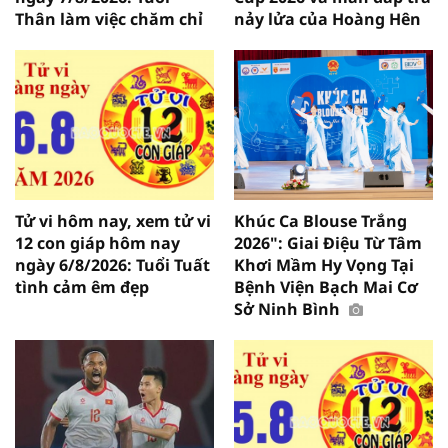
Thân làm việc chăm chỉ
nảy lửa của Hoàng Hên
Tử vi hôm nay, xem tử vi
Khúc Ca Blouse Trắng
12 con giáp hôm nay
2026": Giai Điệu Từ Tâm
ngày 6/8/2026: Tuổi Tuất
Khơi Mầm Hy Vọng Tại
tình cảm êm đẹp
Bệnh Viện Bạch Mai Cơ
Sở Ninh Bình