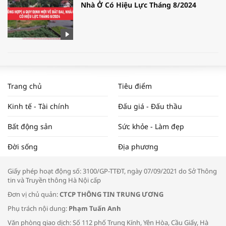
Nhà Ở Có Hiệu Lực Tháng 8/2024
WORLDBANK DỰ BÁO KINH TẾ VIỆT
NAM NĂM 2024 VÀ NĂM 2025 | NHỊP
Trang chủ
Tiêu điểm
ĐẬP THỊ TRƯỜNG #62
Kinh tế - Tài chính
Đấu giá - Đấu thầu
Bất động sản
Sức khỏe - Làm đẹp
Tọa đàm “Xúc tiến thương mại: Khơi
Đời sống
Địa phương
thông đầu ra cho sản phẩm OCOP”
Giấy phép hoạt động số: 3100/GP-TTĐT, ngày 07/09/2021 do Sở Thông
tin và Truyền thông Hà Nội cấp
Đơn vị chủ quản:
CTCP THÔNG TIN TRUNG ƯƠNG
Phụ trách nội dung:
Phạm Tuấn Anh
Bác sĩ tư vấn cách phòng tránh bệnh
Văn phòng giao dịch: Số 112 phố Trung Kính, Yên Hòa, Cầu Giấy, Hà