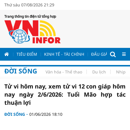
Thứ sáu 07/08/2026 21:29
Trang thông tin điện tử tổng hợp
ƯƠNG
TIÊU ĐIỂM
KINH TẾ - TÀI CHÍNH
ĐẤU GIÁ - ĐẤU THẦ
ĐỜI SỐNG
Văn hóa - Thể thao
Du lịch
Nhịp s
Tử vi hôm nay, xem tử vi 12 con giáp hôm
nay ngày 2/6/2026: Tuổi Mão hợp tác
thuận lợi
ĐỜI SỐNG
01/06/2026 18:10