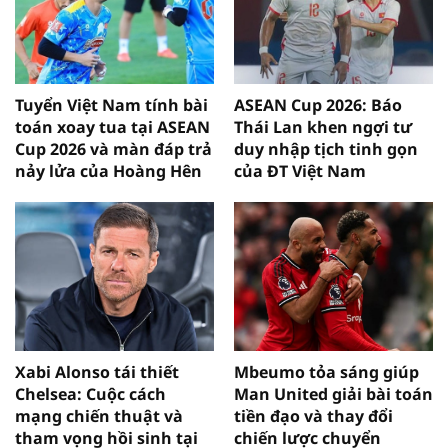
Tuyển Việt Nam tính bài
ASEAN Cup 2026: Báo
toán xoay tua tại ASEAN
Thái Lan khen ngợi tư
Cup 2026 và màn đáp trả
duy nhập tịch tinh gọn
nảy lửa của Hoàng Hên
của ĐT Việt Nam
Xabi Alonso tái thiết
Mbeumo tỏa sáng giúp
Chelsea: Cuộc cách
Man United giải bài toán
mạng chiến thuật và
tiền đạo và thay đổi
tham vọng hồi sinh tại
chiến lược chuyển