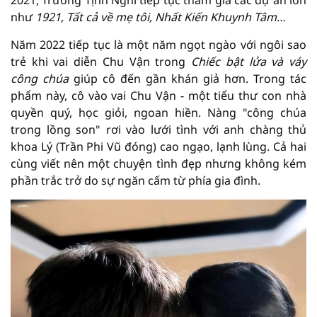
2021, Trương Tịnh Nghi tiếp tục tham gia các dự án lớn
như
1921, Tất cả về mẹ tôi, Nhất Kiến Khuynh Tâm…
Năm 2022 tiếp tục là một năm ngọt ngào với ngôi sao
trẻ khi vai diễn Chu Vận trong
Chiếc bật lửa và váy
công chúa
giúp cô đến gần khán giả hơn. Trong tác
phẩm này, cô vào vai Chu Vận - một tiểu thư con nhà
quyền quý, học giỏi, ngoan hiền. Nàng "công chúa
trong lồng son" rơi vào lưới tình với anh chàng thủ
khoa Lý (Trần Phi Vũ đóng) cao ngạo, lạnh lùng. Cả hai
cùng viết nên một chuyện tình đẹp nhưng không kém
phần trắc trở do sự ngăn cấm từ phía gia đình.