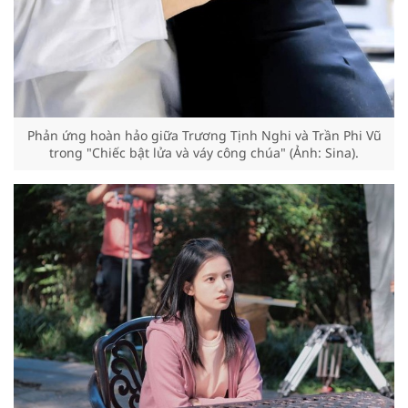
Phản ứng hoàn hảo giữa Trương Tịnh Nghi và Trần Phi Vũ
trong "Chiếc bật lửa và váy công chúa" (Ảnh: Sina).