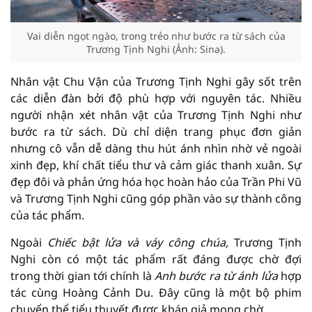
Vai diễn ngọt ngào, trong trẻo như bước ra từ sách của
Trương Tịnh Nghi (Ảnh: Sina).
Nhân vật Chu Vận của Trương Tịnh Nghi gây sốt trên
các diễn đàn bởi độ phù hợp với nguyên tác. Nhiều
người nhận xét nhân vật của Trương Tịnh Nghi như
bước ra từ sách. Dù chỉ diện trang phục đơn giản
nhưng cô vẫn dễ dàng thu hút ánh nhìn nhờ vẻ ngoài
xinh đẹp, khí chất tiểu thư và cảm giác thanh xuân. Sự
đẹp đôi và phản ứng hóa học hoàn hảo của Trần Phi Vũ
và Trương Tịnh Nghi cũng góp phần vào sự thành công
của tác phẩm.
Ngoài
Chiếc bật lửa và váy công chúa,
Trương Tịnh
Nghi còn có một tác phẩm rất đáng được chờ đợi
trong thời gian tới chính là
Anh bước ra từ ánh lửa
hợp
tác cùng Hoàng Cảnh Du. Đây cũng là một bộ phim
chuyển thể tiểu thuyết được khán giả mong chờ.