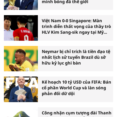
minh bóng đá thế giới
Việt Nam 0-0 Singapore: Màn
trình diễn thất vọng của thầy trò
HLV Kim Sang-sik ngay tại Mỹ
Đình
Neymar bị chỉ trích là tiền đạo tệ
nhất lịch sử tuyển Brazil dù sở
hữu kỷ lục ghi bàn
Kế hoạch 10 tỷ USD của FIFA: Bán
cổ phần World Cup và làn sóng
phản đối dữ dội
Công nhận cụm tượng đài Thanh