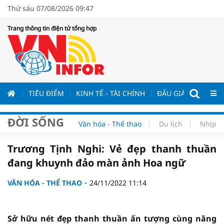
Thứ sáu 07/08/2026 09:47
Trang thông tin điện tử tổng hợp
ƯƠNG
TIÊU ĐIỂM
KINH TẾ - TÀI CHÍNH
ĐẤU GIÁ - ĐẤU THẦ
ĐỜI SỐNG
Văn hóa - Thể thao
Du lịch
Nhịp s
Trương Tịnh Nghi: Vẻ đẹp thanh thuần
đang khuynh đảo màn ảnh Hoa ngữ
VĂN HÓA - THỂ THAO
24/11/2022 11:14
Sở hữu nét đẹp thanh thuần ấn tượng cùng năng