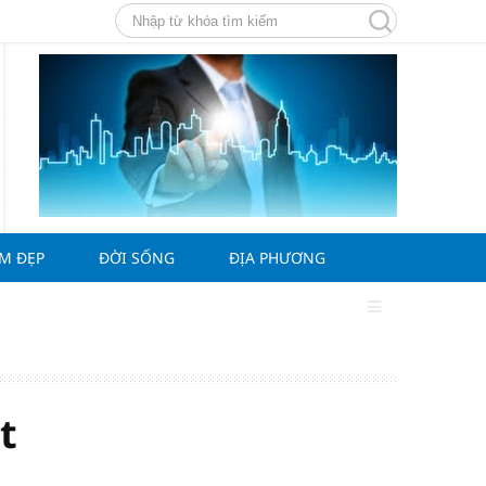
ÀM ĐẸP
ĐỜI SỐNG
ĐỊA PHƯƠNG
t