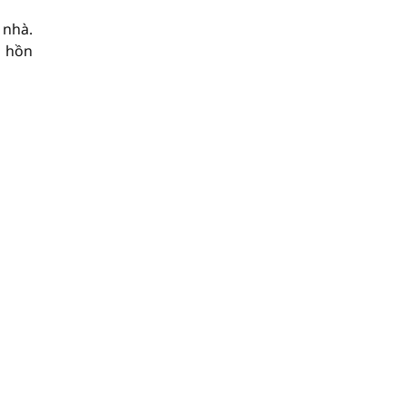
 nhà.
h hồn