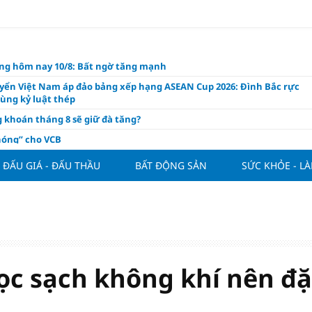
àng hôm nay 10/8: Bất ngờ tăng mạnh
uyển Việt Nam áp đảo bảng xếp hạng ASEAN Cup 2026: Đình Bắc rực
ùng kỷ luật thép
 khoán tháng 8 sẽ giữ đà tăng?
hóng” cho VCB
hôm nay, xem tử vi 12 con giáp hôm nay ngày 10/8/2026: Tuổi Dần cải
ĐẤU GIÁ - ĐẤU THẦU
BẤT ĐỘNG SẢN
SỨC KHỎE - L
 thu nhập
i thoại chính sách với chuyển đổi số và xúc tiến thương mại
m ngành góp 70% mức tăng lợi nhuận doanh nghiệp trong quý
6
 nghiệp kiến nghị gì trong dự thảo Luật Kinh doanh bất động sản
i?
lọc sạch không khí nên đặ
 Villa chính thức đàm phán mua Joao Palhinha từ Bayern Munich
thế chỗ Tielemans
ng tuần qua: Vàng thế giới "bứt tốc"