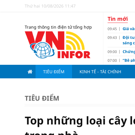
Thứ hai 10/08/2026 11:47
Tin mới
Trang thông tin điện tử tổng hợp
Giá v
09:45
Đội t
09:43
sáng c
Chứng
09:00
“Bệ p
07:00
Tử vi 
18:10
TIÊU ĐIỂM
KINH TẾ - TÀI CHÍNH
thiện
Gắn đố
17:00
2 nhó
15:00
TIÊU ĐIỂM
II/202
Doanh
13:00
sửa đổ
Top những loại cây 
Aston
12:22
nhằm 
Giá và
12:16