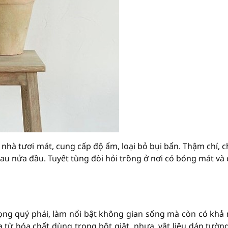
 nhà tươi mát, cung cấp độ ẩm, loại bỏ bụi bẩn. Thậm chí, 
au nửa đầu. Tuyết tùng đòi hỏi trồng ở nơi có bóng mát và
rọng quý phái, làm nổi bật không gian sống mà còn có khả
a từ hóa chất dùng trong bột giặt, nhựa, vật liệu dán tường