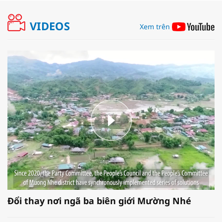
VIDEOS
Xem trên
Đổi thay nơi ngã ba biên giới Mường Nhé