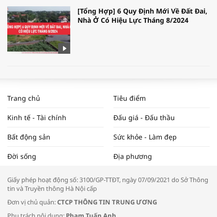
[Tổng Hợp] 6 Quy Định Mới Về Đất Đai,
Nhà Ở Có Hiệu Lực Tháng 8/2024
WORLDBANK DỰ BÁO KINH TẾ VIỆT
NAM NĂM 2024 VÀ NĂM 2025 | NHỊP
Trang chủ
Tiêu điểm
ĐẬP THỊ TRƯỜNG #62
Kinh tế - Tài chính
Đấu giá - Đấu thầu
Bất động sản
Sức khỏe - Làm đẹp
Tọa đàm “Xúc tiến thương mại: Khơi
Đời sống
Địa phương
thông đầu ra cho sản phẩm OCOP”
Giấy phép hoạt động số: 3100/GP-TTĐT, ngày 07/09/2021 do Sở Thông
tin và Truyền thông Hà Nội cấp
Đơn vị chủ quản:
CTCP THÔNG TIN TRUNG ƯƠNG
Phụ trách nội dung:
Phạm Tuấn Anh