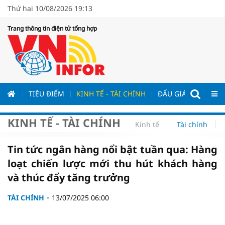
Thứ hai 10/08/2026 19:13
Trang thông tin điện tử tổng hợp
ƯƠNG
TIÊU ĐIỂM
KINH TẾ - TÀI CHÍNH
ĐẤU GIÁ - ĐẤU THẦ
KINH TẾ - TÀI CHÍNH
Kinh tế
Tài chính
Tin tức ngân hàng nổi bật tuần qua: Hàng
loạt chiến lược mới thu hút khách hàng
và thúc đẩy tăng trưởng
TÀI CHÍNH
13/07/2025 06:00