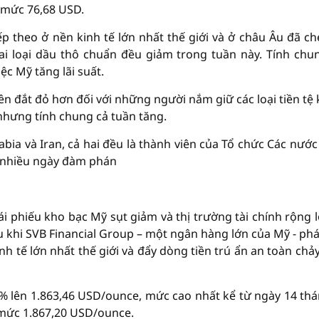
 mức 76,68 USD.
iếp theo ở nền kinh tế lớn nhất thế giới và ở châu Âu đã c
ai loại dầu thô chuẩn đều giảm trong tuần này. Tính chu
ệc Mỹ tăng lãi suất.
n đắt đỏ hơn đối với những người nắm giữ các loại tiền tệ 
 nhưng tính chung cả tuần tăng.
abia và Iran, cả hai đều là thành viên của Tổ chức Các nước
au nhiều ngày đàm phán
ái phiếu kho bạc Mỹ sụt giảm và thị trường tài chính rộng l
u khi SVB Financial Group – một ngân hàng lớn của Mỹ - phá
h tế lớn nhất thế giới và đẩy dòng tiền trú ẩn an toàn chả
8% lên 1.863,46 USD/ounce, mức cao nhất kể từ ngày 14 thá
 mức 1.867,20 USD/ounce.