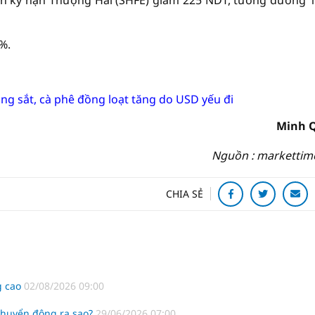
ịch kỳ hạn Thượng Hải (SHFE) giảm 225 NDT, tương đương 
%.
ng sắt, cà phê đồng loạt tăng do USD yếu đi
Minh 
Nguồn : markettim
CHIA SẺ
g cao
02/08/2026 09:00
 chuyển động ra sao?
29/06/2026 07:00