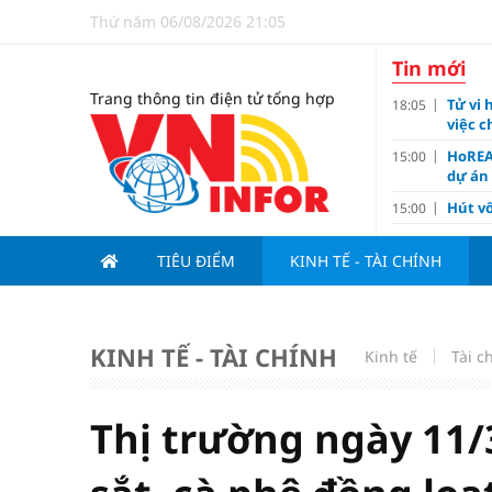
Thứ năm 06/08/2026 21:05
Tin mới
Trang thông tin điện tử tổng hợp
Tử vi 
18:05
việc 
HoREA
15:00
dự án
Hút vố
15:00
Động 
13:15
TIÊU ĐIỂM
KINH TẾ - TÀI CHÍNH
Nghiê
13:00
Vì sa
11:00
Dùng l
10:10
KINH TẾ - TÀI CHÍNH
Kinh tế
Tài c
Giá v
10:10
Tuyển 
10:07
nảy l
Thị trường ngày 11/
Đề xu
09:15