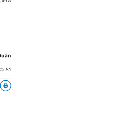
1,84%
Quân
es.vn