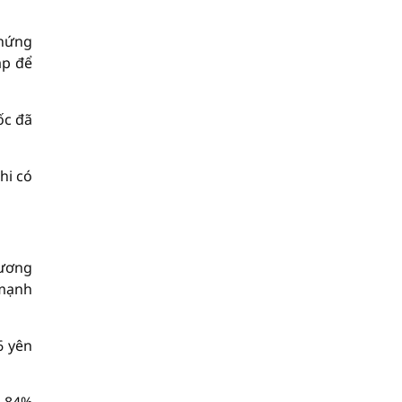
Chứng
áp để
ốc đã
hi có
hương
 mạnh
6 yên