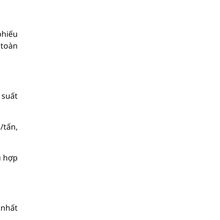
phiếu
 toàn
 suất
/tấn,
ù hợp
 nhất