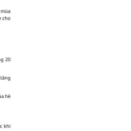
ụ mùa
e cho
ng 20
 tăng
ùa hè
c khi