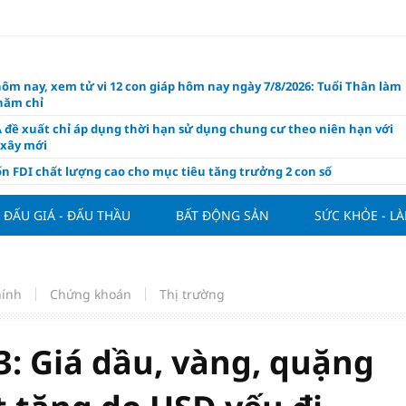
hôm nay, xem tử vi 12 con giáp hôm nay ngày 7/8/2026: Tuổi Thân làm
chăm chỉ
 đề xuất chỉ áp dụng thời hạn sử dụng chung cư theo niên hạn với
 xây mới
n FDI chất lượng cao cho mục tiêu tăng trưởng 2 con số
lực nào để Việt Nam hiện thực hóa mục tiêu tăng trưởng 10%?
ĐẤU GIÁ - ĐẤU THẦU
BẤT ĐỘNG SẢN
SỨC KHỎE - L
n cứu tính tiền gửi Kho bạc vào nguồn vốn huy động của ngân hàng
o Mỹ cùng Nhật Bản "nâng đỡ" đồng yên?
á tía tô thế nào để hỗ trợ làm đẹp da, mượt tóc?
hính
Chứng khoán
Thị trường
àng hôm nay 6/8: "Nhảy vọt" sau một đêm
Việt Nam tính bài toán xoay tua tại ASEAN Cup 2026 và màn đáp trả
ửa của Hoàng Hên
3: Giá dầu, vàng, quặng
ất đưa kim cương vào ngành nghề kinh doanh có điều kiện như vàn