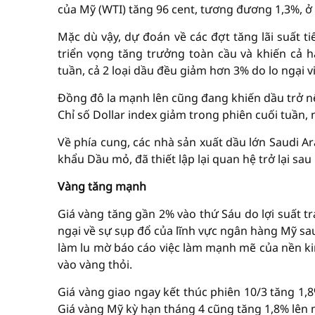
của Mỹ (WTI) tăng 96 cent, tương đương 1,3%, ở
Mặc dù vậy, dự đoán về các đợt tăng lãi suất t
triển vọng tăng trưởng toàn cầu và khiến cả h
tuần, cả 2 loại dầu đều giảm hơn 3% do lo ngại vi
Đồng đô la mạnh lên cũng đang khiến dầu trở nê
Chỉ số Dollar index giảm trong phiên cuối tuần,
Về phía cung, các nhà sản xuất dầu lớn Saudi Ar
khẩu Dầu mỏ, đã thiết lập lại quan hệ trở lại s
Vàng tăng mạnh
Giá vàng tăng gần 2% vào thứ Sáu do lợi suất tr
ngại về sự sụp đổ của lĩnh vực ngân hàng Mỹ sa
làm lu mờ báo cáo việc làm mạnh mẽ của nền kin
vào vàng thỏi.
Giá vàng giao ngay kết thúc phiên 10/3 tăng 1,
Giá vàng Mỹ kỳ hạn tháng 4 cũng tăng 1,8% lên