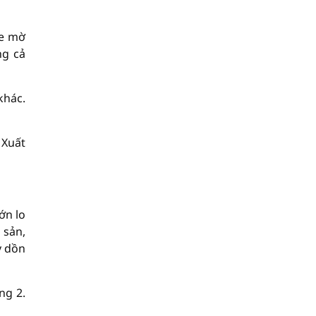
he mờ
ng cả
khác.
 Xuất
ớn lo
 sản,
y dồn
ng 2.