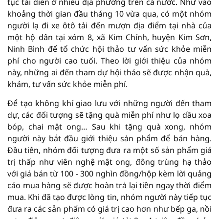
tục tái diễn ở nhiều địa phương trên cả nước. Như vào
khoảng thời gian đầu tháng 10 vừa qua, có một nhóm
người lạ đi xe ôtô tải đến mượn địa điểm tại nhà của
một hộ dân tại xóm 8, xã Kim Chính, huyện Kim Sơn,
Ninh Bình để tổ chức hội thảo tư vấn sức khỏe miễn
phí cho người cao tuổi. Theo lời giới thiệu của nhóm
này, những ai đến tham dự hội thảo sẽ được nhận quà,
khám, tư vấn sức khỏe miễn phí.
Để tạo không khí giao lưu với những người đến tham
dự, các đối tượng sẽ tặng quà miễn phí như lọ dầu xoa
bóp, chai mật ong… Sau khi tặng quà xong, nhóm
người này bắt đầu giới thiệu sản phẩm để bán hàng.
Đầu tiên, nhóm đối tượng đưa ra một số sản phẩm giá
trị thấp như viên nghệ mật ong, đông trùng hạ thảo
với giá bán từ 100 - 300 nghìn đồng/hộp kèm lời quảng
cáo mua hàng sẽ được hoàn trả lại tiền ngay thời điểm
mua. Khi đã tạo được lòng tin, nhóm người này tiếp tục
đưa ra các sản phẩm có giá trị cao hơn như bếp ga, nồi