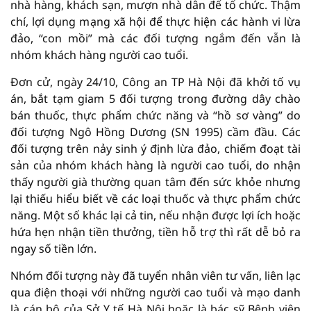
nhà hàng, khách sạn, mượn nhà dân để tổ chức. Thậm
chí, lợi dụng mạng xã hội để thực hiện các hành vi lừa
đảo, “con mồi” mà các đối tượng ngắm đến vẫn là
nhóm khách hàng người cao tuổi.
Đơn cử, ngày 24/10, Công an TP Hà Nội đã khởi tố vụ
án, bắt tạm giam 5 đối tượng trong đường dây chào
bán thuốc, thực phẩm chức năng và “hồ sơ vàng” do
đối tượng Ngô Hồng Dương (SN 1995) cầm đầu. Các
đối tượng trên nảy sinh ý định lừa đảo, chiếm đoạt tài
sản của nhóm khách hàng là người cao tuổi, do nhận
thấy người già thường quan tâm đến sức khỏe nhưng
lại thiếu hiểu biết về các loại thuốc và thực phẩm chức
năng. Một số khác lại cả tin, nếu nhận được lợi ích hoặc
hứa hẹn nhận tiền thưởng, tiền hỗ trợ thì rất dễ bỏ ra
ngay số tiền lớn.
Nhóm đối tượng này đã tuyển nhân viên tư vấn, liên lạc
qua điện thoại với những người cao tuổi và mạo danh
là cán bộ của Sở Y tế Hà Nội hoặc là bác sỹ Bệnh viện