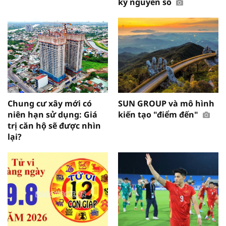
kỷ nguyên số
Chung cư xây mới có
SUN GROUP và mô hình
niên hạn sử dụng: Giá
kiến tạo "điểm đến"
trị căn hộ sẽ được nhìn
lại?