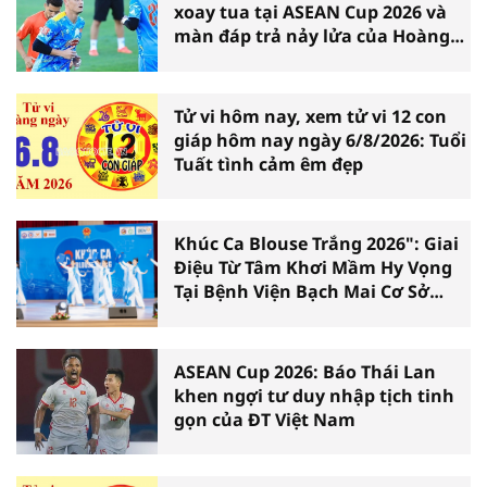
xoay tua tại ASEAN Cup 2026 và
màn đáp trả nảy lửa của Hoàng
Hên
Tử vi hôm nay, xem tử vi 12 con
giáp hôm nay ngày 6/8/2026: Tuổi
Tuất tình cảm êm đẹp
Khúc Ca Blouse Trắng 2026": Giai
Điệu Từ Tâm Khơi Mầm Hy Vọng
Tại Bệnh Viện Bạch Mai Cơ Sở
Ninh Bình
ASEAN Cup 2026: Báo Thái Lan
khen ngợi tư duy nhập tịch tinh
gọn của ĐT Việt Nam