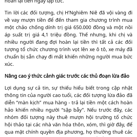
hoàn lại tiền ngay lập tức.
Tin lời các đối tượng, chị H’Nghiêm Niê đã vội vàng đi
về vay mượn tiền để đến tham gia chương trình mua
một chảo chống dính trị giá 650.000 đồng và một nồi
áp suất trị giá 4,1 triệu đồng. Thế nhưng, khi chị và
nhiều người đang đợi hoàn lại tiền thì tất cả các đối
tượng tổ chức chương trình vọt lên xe ô tô, xe máy đã
chuẩn bị sẵn chạy đi mất khiến những người mua bức
xúc.
Nâng cao ý thức cảnh giác trước các thủ đoạn lừa đảo
Lợi dụng sự cả tin, sự thiếu hiểu biết trong cập nhật
thông tin của người cao tuổi, các đối tượng lừa đảo đã
diễn “màn kịch” mua hàng - trả lại tiền một cách hoàn
hảo khiến nhiều người “sập bẫy”. Nếu trước đây, các
nhóm đối tượng này thuê mượn hội trường tổ chức
hội thảo tại các nhà văn hóa thôn, xóm, thì giờ đây, để
qua mặt chính quyền địa phương, họ thường thuê các