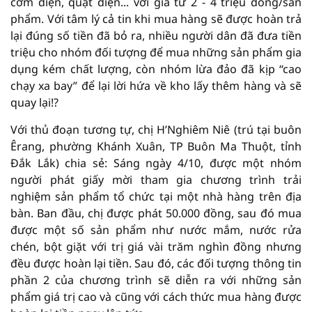
cơm điện, quạt điện... với giá từ 2 - 4 triệu đồng/sản
phẩm. Với tâm lý cả tin khi mua hàng sẽ được hoàn trả
lại đúng số tiền đã bỏ ra, nhiều người dân đã đưa tiền
triệu cho nhóm đối tượng để mua những sản phẩm gia
dụng kém chất lượng, còn nhóm lừa đảo đã kịp “cao
chạy xa bay” để lại lời hứa về kho lấy thêm hàng và sẽ
quay lại!?
Với thủ đoạn tương tự, chị H’Nghiêm Niê (trú tại buôn
Êrang, phường Khánh Xuân, TP Buôn Ma Thuột, tỉnh
Đắk Lắk) chia sẻ: Sáng ngày 4/10, được một nhóm
người phát giấy mời tham gia chương trình trải
nghiệm sản phẩm tổ chức tại một nhà hàng trên địa
bàn. Ban đầu, chị được phát 50.000 đồng, sau đó mua
được một số sản phẩm như nước mắm, nước rửa
chén, bột giặt với trị giá vài trăm nghìn đồng nhưng
đều được hoàn lại tiền. Sau đó, các đối tượng thông tin
phần 2 của chương trình sẽ diễn ra với những sản
phẩm giá trị cao và cũng với cách thức mua hàng được