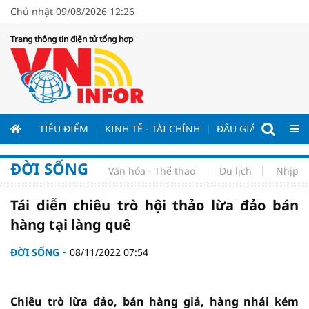
Chủ nhật 09/08/2026 12:26
Trang thông tin điện tử tổng hợp
TIÊU ĐIỂM
KINH TẾ - TÀI CHÍNH
ĐẤU GIÁ - ĐẤU THẦ
ĐỜI SỐNG
Văn hóa - Thể thao
Du lịch
Nhịp s
Tái diễn chiêu trò hội thảo lừa đảo bán
hàng tại làng quê
ĐỜI SỐNG
08/11/2022 07:54
Chiêu trò lừa đảo, bán hàng giả, hàng nhái kém