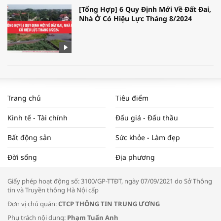
[Tổng Hợp] 6 Quy Định Mới Về Đất Đai,
Nhà Ở Có Hiệu Lực Tháng 8/2024
WORLDBANK DỰ BÁO KINH TẾ VIỆT
NAM NĂM 2024 VÀ NĂM 2025 | NHỊP
Trang chủ
Tiêu điểm
ĐẬP THỊ TRƯỜNG #62
Kinh tế - Tài chính
Đấu giá - Đấu thầu
Bất động sản
Sức khỏe - Làm đẹp
Tọa đàm “Xúc tiến thương mại: Khơi
Đời sống
Địa phương
thông đầu ra cho sản phẩm OCOP”
Giấy phép hoạt động số: 3100/GP-TTĐT, ngày 07/09/2021 do Sở Thông
tin và Truyền thông Hà Nội cấp
Đơn vị chủ quản:
CTCP THÔNG TIN TRUNG ƯƠNG
Phụ trách nội dung:
Phạm Tuấn Anh