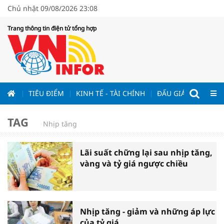
Chủ nhật 09/08/2026 23:08
Trang thông tin điện tử tổng hợp
ƯƠNG
TIÊU ĐIỂM
KINH TẾ - TÀI CHÍNH
ĐẤU GIÁ - ĐẤU THẦ
TAG
Nhịp tăng
Lãi suất chững lại sau nhịp tăng,
vàng và tỷ giá ngược chiều
Nhịp tăng - giảm và những áp lực
của tỷ giá