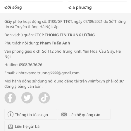
Tọa đàm “Xúc tiến thương mại: Khơi
Đời sống
Địa phương
thông đầu ra cho sản phẩm OCOP”
Giấy phép hoạt động số: 3100/GP-TTĐT, ngày 07/09/2021 do Sở Thông
tin và Truyền thông Hà Nội cấp
Đơn vị chủ quản:
CTCP THÔNG TIN TRUNG ƯƠNG
Phụ trách nội dung:
Phạm Tuấn Anh
Bác sĩ tư vấn cách phòng tránh bệnh
Văn phòng giao dịch: Số 112 phố Trung Kính, Yên Hòa, Cầu Giấy, Hà
đường hô hấp trong thời tiết giao mùa
Nội
Hotline: 0908.36.36.26
Email: kinhtevamoitruong6666@gmail.com
Mọi hành động sử dụng nội dung đăng tải trên vninfor.vn phải có sự
đồng ý bằng văn bản.
Trao yêu thương cho em
Thông tin tòa soạn
Liên hệ quảng cáo
Liên hệ gửi bài