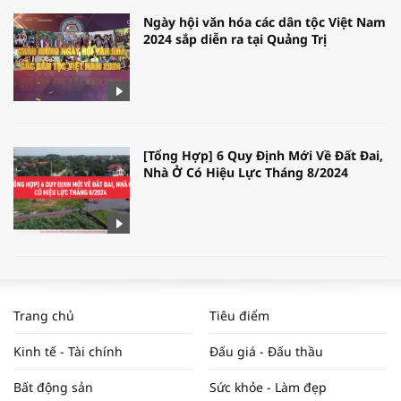
Ngày hội văn hóa các dân tộc Việt Nam
2024 sắp diễn ra tại Quảng Trị
[Tổng Hợp] 6 Quy Định Mới Về Đất Đai,
Nhà Ở Có Hiệu Lực Tháng 8/2024
WORLDBANK DỰ BÁO KINH TẾ VIỆT
NAM NĂM 2024 VÀ NĂM 2025 | NHỊP
Trang chủ
Tiêu điểm
ĐẬP THỊ TRƯỜNG #62
Kinh tế - Tài chính
Đấu giá - Đấu thầu
Bất động sản
Sức khỏe - Làm đẹp