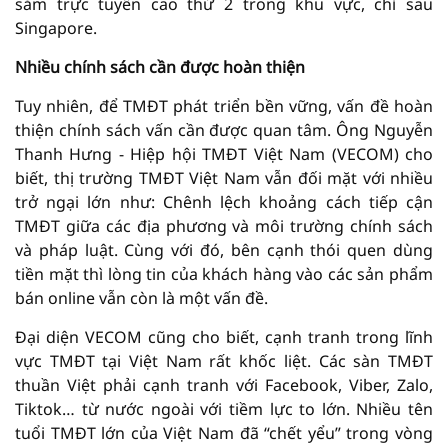
sắm trực tuyến cao thứ 2 trong khu vực, chỉ sau
Singapore.
Nhiều chính sách cần được hoàn thiện
Tuy nhiên, để TMĐT phát triển bền vững, vấn đề hoàn
thiện chính sách vấn cần được quan tâm. Ông Nguyễn
Thanh Hưng - Hiệp hội TMĐT Việt Nam (VECOM) cho
biết, thị trường TMĐT Việt Nam vẫn đối mặt với nhiều
trở ngại lớn như: Chênh lệch khoảng cách tiếp cận
TMĐT giữa các địa phương và môi trường chính sách
và pháp luật. Cùng với đó, bên cạnh thói quen dùng
tiền mặt thì lòng tin của khách hàng vào các sản phẩm
bán online vẫn còn là một vấn đề.
Đại diện VECOM cũng cho biết, cạnh tranh trong lĩnh
vực TMĐT tại Việt Nam rất khốc liệt. Các sàn TMĐT
thuần Việt phải cạnh tranh với Facebook, Viber, Zalo,
Tiktok… từ nước ngoài với tiềm lực to lớn. Nhiều tên
tuổi TMĐT lớn của Việt Nam đã “chết yểu” trong vòng