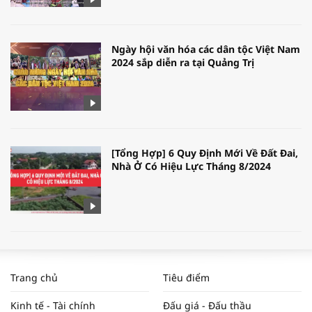
Ngày hội văn hóa các dân tộc Việt Nam
2024 sắp diễn ra tại Quảng Trị
[Tổng Hợp] 6 Quy Định Mới Về Đất Đai,
Nhà Ở Có Hiệu Lực Tháng 8/2024
WORLDBANK DỰ BÁO KINH TẾ VIỆT
NAM NĂM 2024 VÀ NĂM 2025 | NHỊP
Trang chủ
Tiêu điểm
ĐẬP THỊ TRƯỜNG #62
Kinh tế - Tài chính
Đấu giá - Đấu thầu