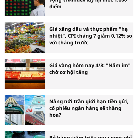
điểm
Giá xăng dầu và thực phẩm "hạ
nhiệt", CPI tháng 7 giảm 0,12% so
với tháng trước
Giá vàng hôm nay 4/8: "Nằm im"
chờ cơ hội tăng
Nâng nới trần giới hạn tiền gửi,
cổ phiếu ngân hàng sẽ thăng
hoa?
Bỏ hàng trăm triệu mua ngọc phỉ