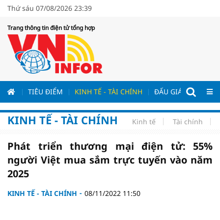
Thứ sáu 07/08/2026 23:39
Trang thông tin điện tử tổng hợp
ƯƠNG
TIÊU ĐIỂM
KINH TẾ - TÀI CHÍNH
ĐẤU GIÁ - ĐẤU THẦ
KINH TẾ - TÀI CHÍNH
Kinh tế
Tài chính
Phát triển thương mại điện tử: 55%
người Việt mua sắm trực tuyến vào năm
2025
KINH TẾ - TÀI CHÍNH
08/11/2022 11:50