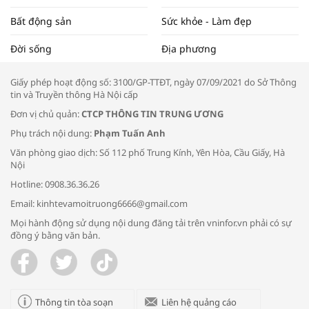
Bất động sản
Sức khỏe - Làm đẹp
Tọa đàm “Xúc tiến thương mại: Khơi
Đời sống
Địa phương
thông đầu ra cho sản phẩm OCOP”
Giấy phép hoạt động số: 3100/GP-TTĐT, ngày 07/09/2021 do Sở Thông
tin và Truyền thông Hà Nội cấp
Đơn vị chủ quản:
CTCP THÔNG TIN TRUNG ƯƠNG
Phụ trách nội dung:
Phạm Tuấn Anh
Bác sĩ tư vấn cách phòng tránh bệnh
Văn phòng giao dịch: Số 112 phố Trung Kính, Yên Hòa, Cầu Giấy, Hà
đường hô hấp trong thời tiết giao mùa
Nội
Hotline: 0908.36.36.26
Email: kinhtevamoitruong6666@gmail.com
Mọi hành động sử dụng nội dung đăng tải trên vninfor.vn phải có sự
đồng ý bằng văn bản.
Trao yêu thương cho em
Thông tin tòa soạn
Liên hệ quảng cáo