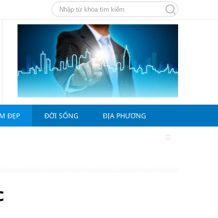
ÀM ĐẸP
ĐỜI SỐNG
ĐỊA PHƯƠNG
c