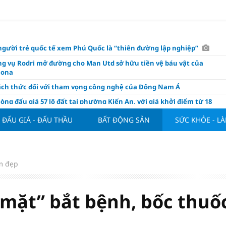
người trẻ quốc tế xem Phú Quốc là “thiên đường lập nghiệp”
g vụ Rodri mở đường cho Man Utd sở hữu tiền vệ báu vật của
lona
ách thức đối với tham vọng công nghệ của Đông Nam Á
òng đấu giá 57 lô đất tại phường Kiến An, với giá khởi điểm từ 18
 đồng/m2
ĐẤU GIÁ - ĐẤU THẦU
BẤT ĐỘNG SẢN
SỨC KHỎE - L
t nghỉ 4 ngày liên tục dịp Ngày Văn hóa Việt Nam 2026
khóa” triển khai ESG thực chất
ch Việt Nam đạt 56% mục tiêu đón khách quốc tế năm 2026
m đẹp
ue 2026/27 nới suất ngoại binh
thiện quy định người nước ngoài sở hữu nhà ở
mặt” bắt bệnh, bốc thuố
hôm nay, xem tử vi 12 con giáp hôm nay ngày 7/8/2026: Tuổi Thân làm
chăm chỉ