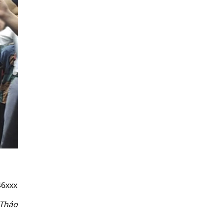
46xxx
 Thảo