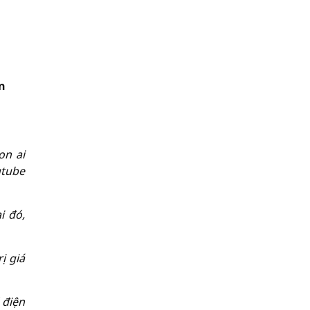
n
on ai
utube
i đó,
ị giá
 điện