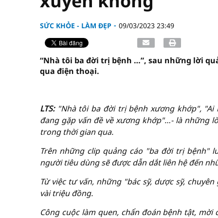
xuyên không
SỨC KHỎE - LÀM ĐẸP
09/03/2023 23:49
“Nhà tôi ba đời trị bệnh …”, sau những lời qu
qua điện thoại.
vninfor.vn
LTS:
"Nhà tôi ba đời trị bệnh xương khớp", "Ai 
đang gặp vấn đề về xương khớp"…- là những lời
trong thời gian qua.
Trên những clip quảng cáo "ba đời trị bệnh" l
người tiêu dùng sẽ được dẫn dắt liên hệ đến nhữ
Từ việc tư vấn, những "bác sỹ, dược sỹ, chuyên 
vài triệu đồng.
Công cuộc làm quen, chẩn đoán bệnh tật, mời ch