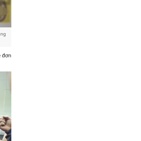
ung
ê đơn