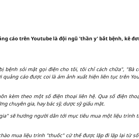
ảng cáo trên Youtube là đội ngũ 'thần y' bắt bệnh, kê đơ
bị bệnh sỏi mật gọi điện cho tôi, tôi chỉ cách chữa", "Bà c
 quảng cáo được coi là ám ảnh xuất hiện liên tục trên Yo
uôn kèm theo một số điện thoại liên hệ. Qua số điện thoạ
ng chuyên gia, hay bác sỹ, dược sỹ giấu mặt.
gia" sẽ hướng người dân tới mục tiêu mua một liệu trình tr
ào mua liệu trình "thuốc" cứ thế được lặp đi lặp lại từ số