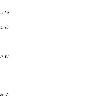
c, kê
ia tư
n, tư
i lời