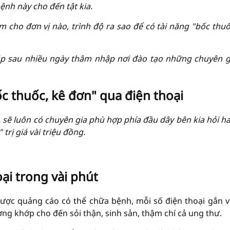
bệnh này cho đến tật kia.
 cho đơn vị nào, trình độ ra sao để có tài năng "bốc thuố
áp sau nhiều ngày thâm nhập nơi đào tạo những chuyên g
ốc thuốc, kê đơn" qua điện thoại
, sẽ luôn có chuyên gia phù hợp phía đầu dây bên kia hỏi ha
 trị giá vài triệu đồng.
ại trong vài phút
được quảng cáo có thể chữa bệnh, mỗi số điện thoại gắn vớ
ơng khớp cho đến sỏi thận, sinh sản, thậm chí cả ung thư.