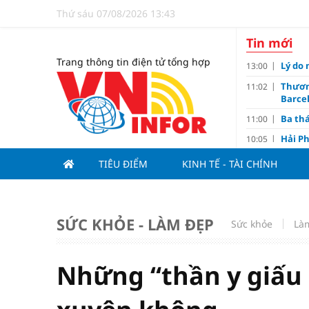
Thứ sáu 07/08/2026 13:43
Tin mới
Trang thông tin điện tử tổng hợp
Lý do 
13:00
Thươn
11:02
Barce
Ba th
11:00
Hải Ph
10:05
triệu
TIÊU ĐIỂM
KINH TẾ - TÀI CHÍNH
Đề xuấ
09:10
“Chìa 
09:00
Du lị
08:20
SỨC KHỎE - LÀM ĐẸP
Sức khỏe
Là
V.Leag
07:15
Hoàn 
07:00
Những “thần y giấu 
Tử vi 
18:05
việc 