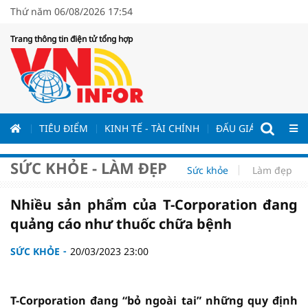
Thứ năm 06/08/2026 17:54
Trang thông tin điện tử tổng hợp
ƯƠNG
TIÊU ĐIỂM
KINH TẾ - TÀI CHÍNH
ĐẤU GIÁ - ĐẤU THẦ
SỨC KHỎE - LÀM ĐẸP
Sức khỏe
Làm đẹp
Nhiều sản phẩm của T-Corporation đang
quảng cáo như thuốc chữa bệnh
SỨC KHỎE
20/03/2023 23:00
T-Corporation đang “bỏ ngoài tai” những quy định