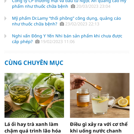
Công ty CP thương mại và đầu tư Ngọc An quảng cáo mỹ
phẩm như thuốc chữa bệnh
20/03/2023 23:04
Mỹ phẩm Dr.Lamy “thổi phồng” công dụng, quảng cáo
như thuốc chữa bệnh?
23/02/2023 22:13
Nghi vấn Đông Y Yến Nhi bán sản phẩm khi chưa được
cấp phép?
19/02/2023 11:06
CÙNG CHUYÊN MỤC
Lá ổi hay trà xanh làm
Điều gì xảy ra với cơ thể
chậm quá trình lão hóa
khi uống nước chanh