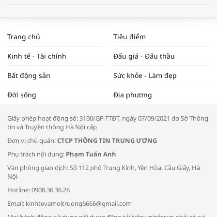
WORLDBANK DỰ BÁO KINH TẾ VIỆT
NAM NĂM 2024 VÀ NĂM 2025 | NHỊP
Trang chủ
Tiêu điểm
ĐẬP THỊ TRƯỜNG #62
Kinh tế - Tài chính
Đấu giá - Đấu thầu
Bất động sản
Sức khỏe - Làm đẹp
Tọa đàm “Xúc tiến thương mại: Khơi
Đời sống
Địa phương
thông đầu ra cho sản phẩm OCOP”
Giấy phép hoạt động số: 3100/GP-TTĐT, ngày 07/09/2021 do Sở Thông
tin và Truyền thông Hà Nội cấp
Đơn vị chủ quản:
CTCP THÔNG TIN TRUNG ƯƠNG
Phụ trách nội dung:
Phạm Tuấn Anh
Bác sĩ tư vấn cách phòng tránh bệnh
Văn phòng giao dịch: Số 112 phố Trung Kính, Yên Hòa, Cầu Giấy, Hà
đường hô hấp trong thời tiết giao mùa
Nội
Hotline: 0908.36.36.26
Email: kinhtevamoitruong6666@gmail.com