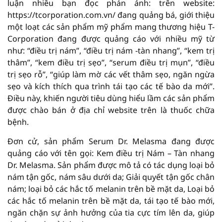
luận nhiều bạn đọc phản ánh: trên website:
https://tcorporation.com.vn/ đang quảng bá, giới thiệu
một loạt các sản phẩm mỹ phẩm mang thương hiệu T-
Corporation đang được quảng cáo với nhiều mỹ từ
như: “điều trị nám”, “điều trị nám -tàn nhang”, “kem trị
thâm”, “kem điều trị sẹo”, “serum điều trị mụn”, “điều
trị sẹo rỗ”, “giúp làm mờ các vết thâm sẹo, ngăn ngừa
sẹo và kích thích qua trình tái tạo các tế bào da mới”.
Điều này, khiến người tiêu dùng hiểu lầm các sản phẩm
được chào bán ở địa chỉ website trên là thuốc chữa
bệnh.
Đơn cử, sản phẩm Serum Dr. Melasma đang được
quảng cáo với tên gọi: Kem điều trị Nám – Tàn nhang
Dr. Melasma. Sản phẩm được mô tả có tác dụng loại bỏ
nám tận gốc, nám sâu dưới da; Giải quyết tận gốc chân
nám; loại bỏ các hắc tố melanin trên bề mặt da, Loại bỏ
các hắc tố melanin trên bề mặt da, tái tạo tế bào mới,
ngăn chặn sự ảnh hưởng của tia cực tím lên da, giúp