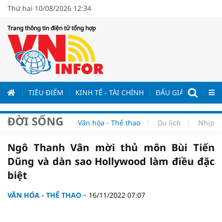
Thứ hai 10/08/2026 12:34
Trang thông tin điện tử tổng hợp
ƯƠNG
TIÊU ĐIỂM
KINH TẾ - TÀI CHÍNH
ĐẤU GIÁ - ĐẤU THẦ
ĐỜI SỐNG
Văn hóa - Thể thao
Du lịch
Nhịp s
Ngô Thanh Vân mời thủ môn Bùi Tiến
Dũng và dàn sao Hollywood làm điều đặc
biệt
VĂN HÓA - THỂ THAO
16/11/2022 07:07