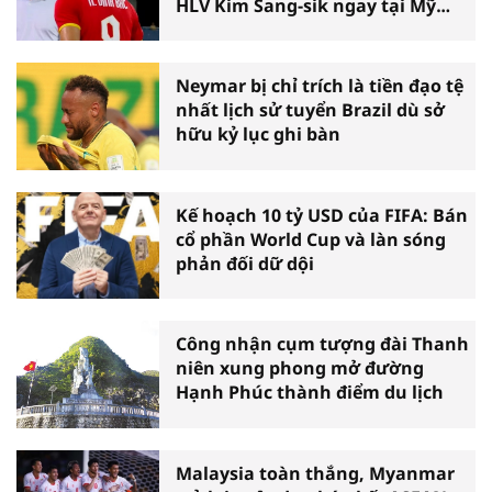
HLV Kim Sang-sik ngay tại Mỹ
Đình
Neymar bị chỉ trích là tiền đạo tệ
nhất lịch sử tuyển Brazil dù sở
hữu kỷ lục ghi bàn
Kế hoạch 10 tỷ USD của FIFA: Bán
cổ phần World Cup và làn sóng
phản đối dữ dội
Công nhận cụm tượng đài Thanh
niên xung phong mở đường
Hạnh Phúc thành điểm du lịch
Malaysia toàn thắng, Myanmar