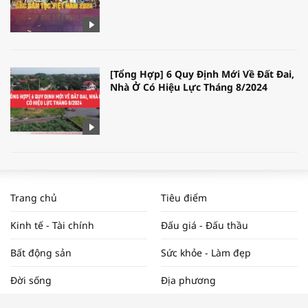
[Tổng Hợp] 6 Quy Định Mới Về Đất Đai,
Nhà Ở Có Hiệu Lực Tháng 8/2024
WORLDBANK DỰ BÁO KINH TẾ VIỆT
NAM NĂM 2024 VÀ NĂM 2025 | NHỊP
Trang chủ
Tiêu điểm
ĐẬP THỊ TRƯỜNG #62
Kinh tế - Tài chính
Đấu giá - Đấu thầu
Bất động sản
Sức khỏe - Làm đẹp
Tọa đàm “Xúc tiến thương mại: Khơi
Đời sống
Địa phương
thông đầu ra cho sản phẩm OCOP”