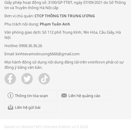
Giấy phép hoạt động số: 3100/GP-TTĐT, ngày 07/09/2021 do Sở Thông
tin và Truyền thông Hà Nội cấp
Đơn vị chủ quản:
CTCP THÔNG TIN TRUNG ƯƠNG
Phụ trách nội dung:
Phạm Tuấn Anh
Bác sĩ tư vấn cách phòng tránh bệnh
Văn phòng giao dịch: Số 112 phố Trung Kính, Yên Hòa, Cầu Giấy, Hà
đường hô hấp trong thời tiết giao mùa
Nội
Hotline: 0908.36.36.26
Email: kinhtevamoitruong6666@gmail.com
Mọi hành động sử dụng nội dung đăng tải trên vninfor.vn phải có sự
đồng ý bằng văn bản.
Trao yêu thương cho em
Thông tin tòa soạn
Liên hệ quảng cáo
Liên hệ gửi bài
Kon Tum giải cứu nạn nhân bị lừa bán
sang Campuchia
Based on MasterCMS Ultimate Edition v2.9 2024