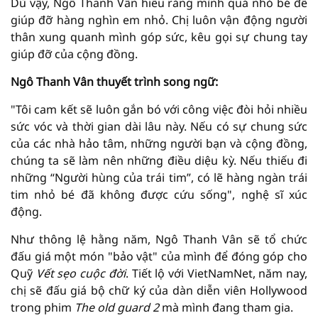
Dù vậy, Ngô Thanh Vân hiểu rằng mình quá nhỏ bé để
giúp đỡ hàng nghìn em nhỏ. Chị luôn vận động người
thân xung quanh mình góp sức, kêu gọi sự chung tay
giúp đỡ của cộng đồng.
Ngô Thanh Vân thuyết trình song ngữ:
"Tôi cam kết sẽ luôn gắn bó với công việc đòi hỏi nhiều
sức vóc và thời gian dài lâu này. Nếu có sự chung sức
của các nhà hảo tâm, những người bạn và cộng đồng,
chúng ta sẽ làm nên những điều diệu kỳ. Nếu thiếu đi
những “Người hùng của trái tim”, có lẽ hàng ngàn trái
tim nhỏ bé đã không được cứu sống", nghệ sĩ xúc
động.
Như thông lệ hằng năm, Ngô Thanh Vân sẽ tổ chức
đấu giá một món "bảo vật" của mình để đóng góp cho
Quỹ
Vết sẹo cuộc đời
. Tiết lộ với VietNamNet, năm nay,
chị sẽ đấu giá bộ chữ ký của dàn diễn viên Hollywood
trong phim
The old guard 2
mà mình đang tham gia.