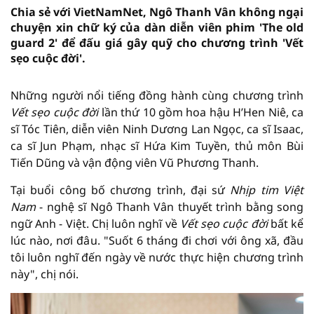
Chia sẻ với VietNamNet, Ngô Thanh Vân không ngại
chuyện xin chữ ký của dàn diễn viên phim 'The old
guard 2' để đấu giá gây quỹ cho chương trình 'Vết
sẹo cuộc đời'.
Những người nổi tiếng đồng hành cùng chương trình
Vết sẹo cuộc đời
lần thứ 10 gồm hoa hậu H’Hen Niê, ca
sĩ Tóc Tiên, diễn viên Ninh Dương Lan Ngọc, ca sĩ Isaac,
ca sĩ Jun Phạm, nhạc sĩ Hứa Kim Tuyền, thủ môn Bùi
Tiến Dũng và vận động viên Vũ Phương Thanh.
Tại buổi công bố chương trình, đại sứ
Nhịp tim Việt
Nam
- nghệ sĩ Ngô Thanh Vân thuyết trình bằng song
ngữ Anh - Việt. Chị luôn nghĩ về
Vết sẹo cuộc đời
bất kể
lúc nào, nơi đâu. "Suốt 6 tháng đi chơi với ông xã, đầu
tôi luôn nghĩ đến ngày về nước thực hiện chương trình
này", chị nói.