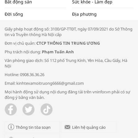
Bất động sản
Sức khỏe - Làm đẹp
Tọa đàm “Xúc tiến thương mại: Khơi
Đời sống
Địa phương
thông đầu ra cho sản phẩm OCOP”
Giấy phép hoạt động số: 3100/GP-TTĐT, ngày 07/09/2021 do Sở Thông
tin và Truyền thông Hà Nội cấp
Đơn vị chủ quản:
CTCP THÔNG TIN TRUNG ƯƠNG
Phụ trách nội dung:
Phạm Tuấn Anh
Bác sĩ tư vấn cách phòng tránh bệnh
Văn phòng giao dịch: Số 112 phố Trung Kính, Yên Hòa, Cầu Giấy, Hà
đường hô hấp trong thời tiết giao mùa
Nội
Hotline: 0908.36.36.26
Email: kinhtevamoitruong6666@gmail.com
Mọi hành động sử dụng nội dung đăng tải trên vninfor.vn phải có sự
đồng ý bằng văn bản.
Trao yêu thương cho em
Thông tin tòa soạn
Liên hệ quảng cáo