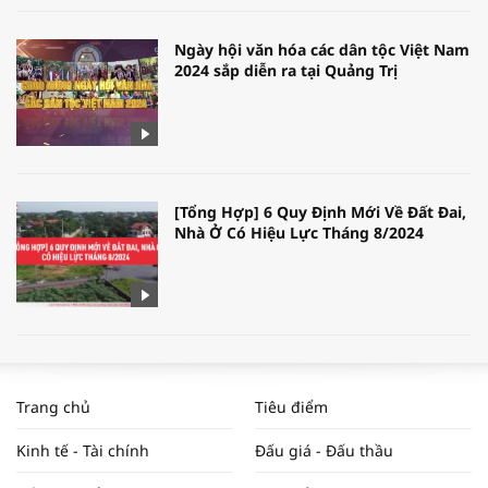
Ngày hội văn hóa các dân tộc Việt Nam
2024 sắp diễn ra tại Quảng Trị
[Tổng Hợp] 6 Quy Định Mới Về Đất Đai,
Nhà Ở Có Hiệu Lực Tháng 8/2024
WORLDBANK DỰ BÁO KINH TẾ VIỆT
NAM NĂM 2024 VÀ NĂM 2025 | NHỊP
Trang chủ
Tiêu điểm
ĐẬP THỊ TRƯỜNG #62
Kinh tế - Tài chính
Đấu giá - Đấu thầu