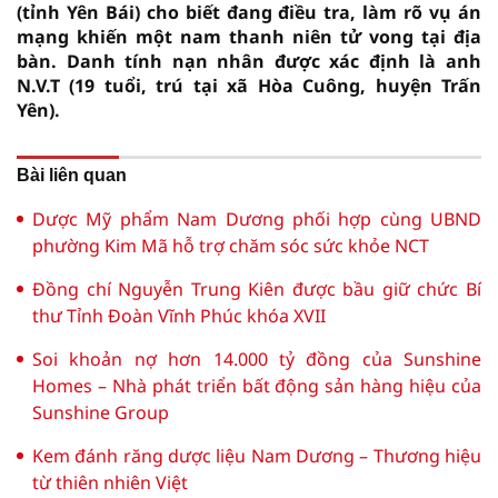
(tỉnh Yên Bái) cho biết đang điều tra, làm rõ vụ án
mạng khiến một nam thanh niên tử vong tại địa
bàn. Danh tính nạn nhân được xác định là anh
N.V.T (19 tuổi, trú tại xã Hòa Cuông, huyện Trấn
Yên).
Bài liên quan
Dược Mỹ phẩm Nam Dương phối hợp cùng UBND
phường Kim Mã hỗ trợ chăm sóc sức khỏe NCT
Đồng chí Nguyễn Trung Kiên được bầu giữ chức Bí
thư Tỉnh Đoàn Vĩnh Phúc khóa XVII
Soi khoản nợ hơn 14.000 tỷ đồng của Sunshine
Homes – Nhà phát triển bất động sản hàng hiệu của
Sunshine Group
Kem đánh răng dược liệu Nam Dương – Thương hiệu
từ thiên nhiên Việt