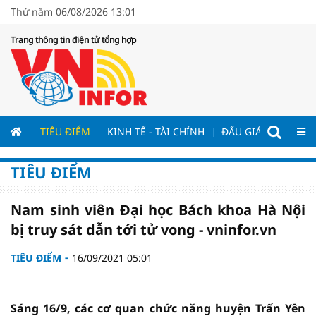
Thứ năm 06/08/2026 13:01
Trang thông tin điện tử tổng hợp
ƯƠNG
TIÊU ĐIỂM
KINH TẾ - TÀI CHÍNH
ĐẤU GIÁ - ĐẤU THẦ
TIÊU ĐIỂM
Nam sinh viên Đại học Bách khoa Hà Nội
bị truy sát dẫn tới tử vong - vninfor.vn
TIÊU ĐIỂM
16/09/2021 05:01
Sáng 16/9, các cơ quan chức năng huyện Trấn Yên