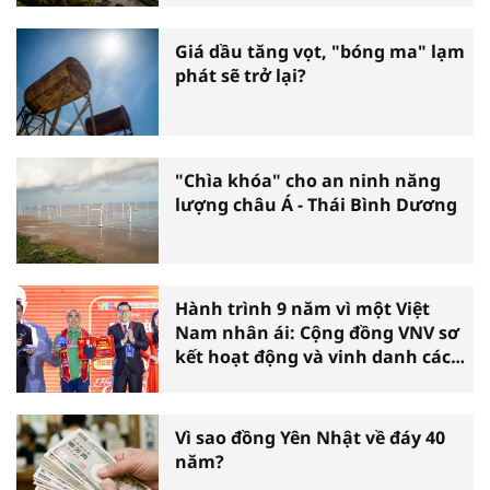
Giá dầu tăng vọt, "bóng ma" lạm
phát sẽ trở lại?
"Chìa khóa" cho an ninh năng
lượng châu Á - Thái Bình Dương
Hành trình 9 năm vì một Việt
Nam nhân ái: Cộng đồng VNV sơ
kết hoạt động và vinh danh các
tấm gương thiện nguyện tiêu
biểu toàn quốc
Vì sao đồng Yên Nhật về đáy 40
năm?