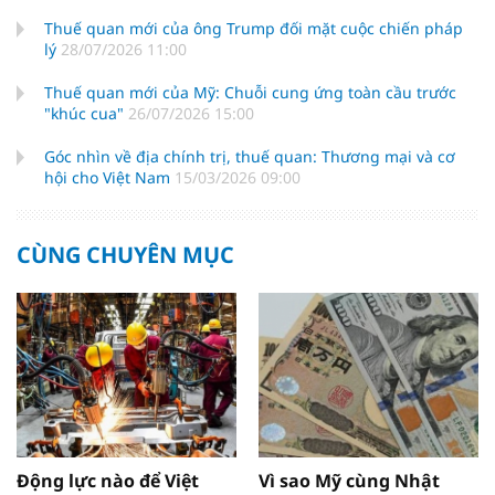
Thuế quan mới của ông Trump đối mặt cuộc chiến pháp
lý
28/07/2026 11:00
Thuế quan mới của Mỹ: Chuỗi cung ứng toàn cầu trước
"khúc cua"
26/07/2026 15:00
Góc nhìn về địa chính trị, thuế quan: Thương mại và cơ
hội cho Việt Nam
15/03/2026 09:00
CÙNG CHUYÊN MỤC
Động lực nào để Việt
Vì sao Mỹ cùng Nhật