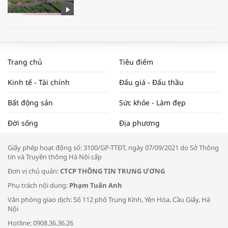
WORLDBANK DỰ BÁO KINH TẾ VIỆT
NAM NĂM 2024 VÀ NĂM 2025 | NHỊP
Trang chủ
Tiêu điểm
ĐẬP THỊ TRƯỜNG #62
Kinh tế - Tài chính
Đấu giá - Đấu thầu
Bất động sản
Sức khỏe - Làm đẹp
Tọa đàm “Xúc tiến thương mại: Khơi
Đời sống
Địa phương
thông đầu ra cho sản phẩm OCOP”
Giấy phép hoạt động số: 3100/GP-TTĐT, ngày 07/09/2021 do Sở Thông
tin và Truyền thông Hà Nội cấp
Đơn vị chủ quản:
CTCP THÔNG TIN TRUNG ƯƠNG
Phụ trách nội dung:
Phạm Tuấn Anh
Bác sĩ tư vấn cách phòng tránh bệnh
Văn phòng giao dịch: Số 112 phố Trung Kính, Yên Hòa, Cầu Giấy, Hà
đường hô hấp trong thời tiết giao mùa
Nội
Hotline: 0908.36.36.26