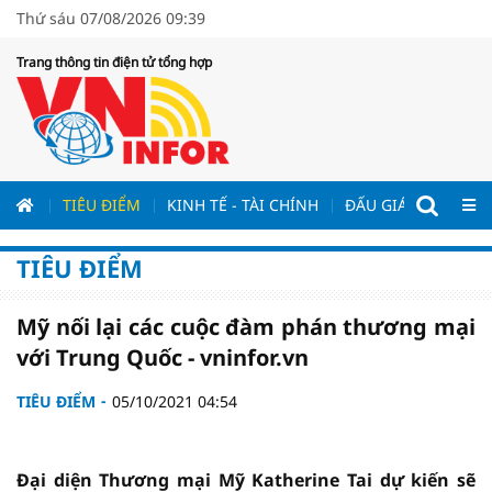
Thứ sáu 07/08/2026 09:39
Trang thông tin điện tử tổng hợp
ƯƠNG
TIÊU ĐIỂM
KINH TẾ - TÀI CHÍNH
ĐẤU GIÁ - ĐẤU THẦ
TIÊU ĐIỂM
Mỹ nối lại các cuộc đàm phán thương mại
với Trung Quốc - vninfor.vn
TIÊU ĐIỂM
05/10/2021 04:54
Đại diện Thương mại Mỹ Katherine Tai dự kiến ​​sẽ