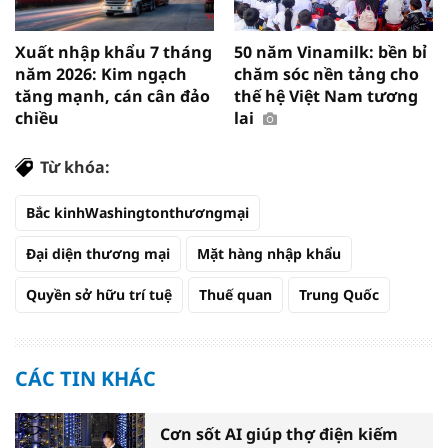
Xuất nhập khẩu 7 tháng
50 năm Vinamilk: bền bỉ
năm 2026: Kim ngạch
chăm sóc nền tảng cho
tăng mạnh, cán cân đảo
thế hệ Việt Nam tương
chiều
lai
Từ khóa:
Bắc kinhWashingtonthươngmại
Đại diện thương mại
Mặt hàng nhập khẩu
Quyền sở hữu trí tuệ
Thuế quan
Trung Quốc
CÁC TIN KHÁC
Cơn sốt AI giúp thợ điện kiếm