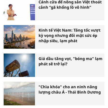
Cánh cửa để nông sản Việt thoát
cảnh “gã khổng lồ vô hình”
Kinh tế Việt Nam: Tăng tốc vượt
kỳ vọng nhưng đối mặt sức ép
nhập siêu, lạm phát
Giá dầu tăng vọt, "bóng ma" lạm
phát sẽ trở lại?
"Chìa khóa" cho an ninh năng
lượng châu Á - Thái Bình Dương