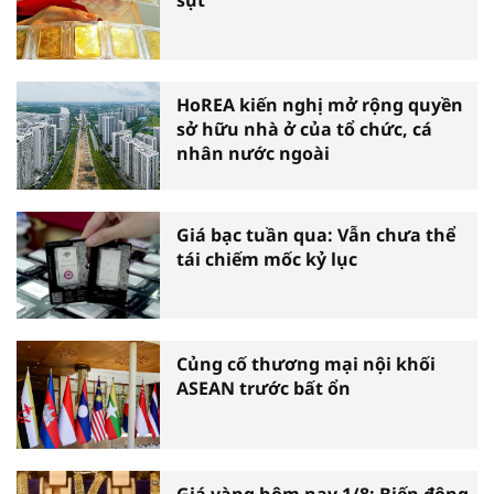
HoREA kiến nghị mở rộng quyền
sở hữu nhà ở của tổ chức, cá
nhân nước ngoài
Giá bạc tuần qua: Vẫn chưa thể
tái chiếm mốc kỷ lục
Củng cố thương mại nội khối
ASEAN trước bất ổn
Giá vàng hôm nay 1/8: Biến động