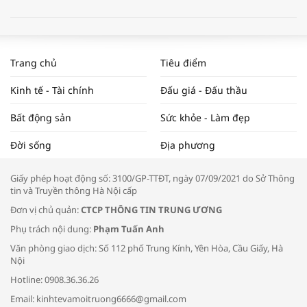
WORLDBANK DỰ BÁO KINH TẾ VIỆT
NAM NĂM 2024 VÀ NĂM 2025 | NHỊP
Trang chủ
Tiêu điểm
ĐẬP THỊ TRƯỜNG #62
Kinh tế - Tài chính
Đấu giá - Đấu thầu
Bất động sản
Sức khỏe - Làm đẹp
Tọa đàm “Xúc tiến thương mại: Khơi
Đời sống
Địa phương
thông đầu ra cho sản phẩm OCOP”
Giấy phép hoạt động số: 3100/GP-TTĐT, ngày 07/09/2021 do Sở Thông
tin và Truyền thông Hà Nội cấp
Đơn vị chủ quản:
CTCP THÔNG TIN TRUNG ƯƠNG
Phụ trách nội dung:
Phạm Tuấn Anh
Bác sĩ tư vấn cách phòng tránh bệnh
Văn phòng giao dịch: Số 112 phố Trung Kính, Yên Hòa, Cầu Giấy, Hà
đường hô hấp trong thời tiết giao mùa
Nội
Hotline: 0908.36.36.26
Email: kinhtevamoitruong6666@gmail.com