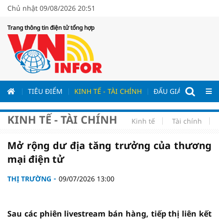
Chủ nhật 09/08/2026 20:51
Trang thông tin điện tử tổng hợp
ƯƠNG
TIÊU ĐIỂM
KINH TẾ - TÀI CHÍNH
ĐẤU GIÁ - ĐẤU THẦ
KINH TẾ - TÀI CHÍNH
Kinh tế
Tài chính
Mở rộng dư địa tăng trưởng của thương
mại điện tử
THỊ TRƯỜNG
09/07/2026 13:00
Sau các phiên livestream bán hàng, tiếp thị liên kết