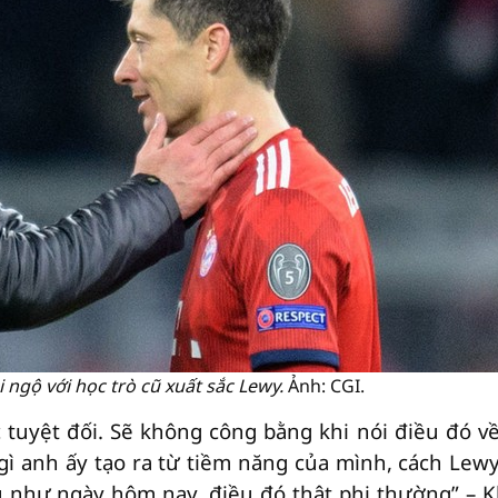
ngộ với học trò cũ xuất sắc Lewy.
Ảnh: CGI.
 tuyệt đối. Sẽ không công bằng khi nói điều đó về
ì anh ấy tạo ra từ tiềm năng của mình, cách Lewy
ủ như ngày hôm nay, điều đó thật phi thường” – K