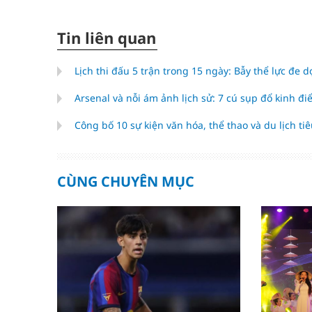
Tin liên quan
Lịch thi đấu 5 trận trong 15 ngày: Bẫy thể lực đe
Arsenal và nỗi ám ảnh lịch sử: 7 cú sụp đổ kinh đ
Công bố 10 sự kiện văn hóa, thể thao và du lịch t
CÙNG CHUYÊN MỤC