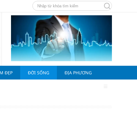
ÀM ĐẸP
ĐỜI SỐNG
ĐỊA PHƯƠNG