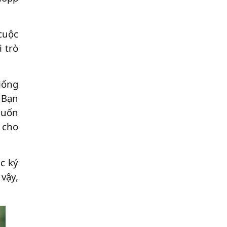
cuộc
 trò
iống
 Bạn
muốn
 cho
c ký
vậy,