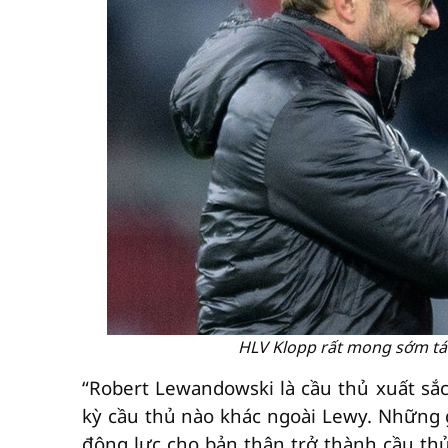
HLV Klopp rất mong sớm tái 
“Robert Lewandowski là cầu thủ xuất sắc
kỳ cầu thủ nào khác ngoài Lewy. Những g
động lực cho bản thân trở thành cầu th