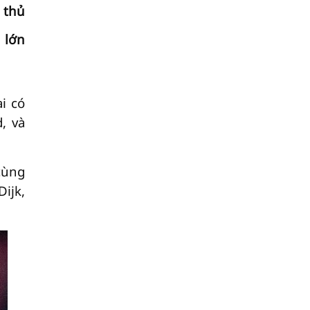
 thủ
 lớn
i có
, và
cùng
ijk,