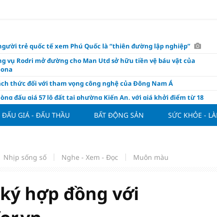
người trẻ quốc tế xem Phú Quốc là “thiên đường lập nghiệp”
g vụ Rodri mở đường cho Man Utd sở hữu tiền vệ báu vật của
lona
ách thức đối với tham vọng công nghệ của Đông Nam Á
òng đấu giá 57 lô đất tại phường Kiến An, với giá khởi điểm từ 18
 đồng/m2
ĐẤU GIÁ - ĐẤU THẦU
BẤT ĐỘNG SẢN
SỨC KHỎE - L
t nghỉ 4 ngày liên tục dịp Ngày Văn hóa Việt Nam 2026
khóa” triển khai ESG thực chất
ch Việt Nam đạt 56% mục tiêu đón khách quốc tế năm 2026
Nhịp sống số
Nghe - Xem - Đọc
Muôn màu
ue 2026/27 nới suất ngoại binh
thiện quy định người nước ngoài sở hữu nhà ở
 ký hợp đồng với
hôm nay, xem tử vi 12 con giáp hôm nay ngày 7/8/2026: Tuổi Thân làm
chăm chỉ