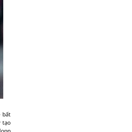
 bất
 tạo
lopp