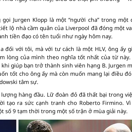
 gọi Jurgen Klopp là một “người cha” trong một 
tiết lộ nhà cầm quân của Liverpool đã đóng một vai
ành tiền đạo có tên tuổi như ngày hôm nay.
 đối với tôi, mà với tư cách là một HLV, ông ấy g
ấm lòng của mình theo nghĩa tốt nhất của từ này.
 khi giúp bạn trở thành sinh viên hạng B. Jurgen 
uốn tốt cho ông ấy mà còn muốn mang lại điều đó
ndowski tâm sự.
 lượng hàng đầu. Lữ đoàn đỏ đã thất bại trong việ
i tạo ra sức cạnh tranh cho Roberto Firmino. Vì 
t số 9 tạm thời trong một số trận ở mùa giải này.