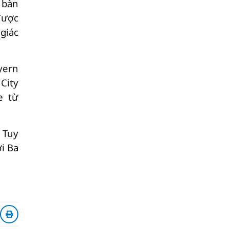
 bàn
được
giác
yern
City
e từ
 Tuy
i Ba