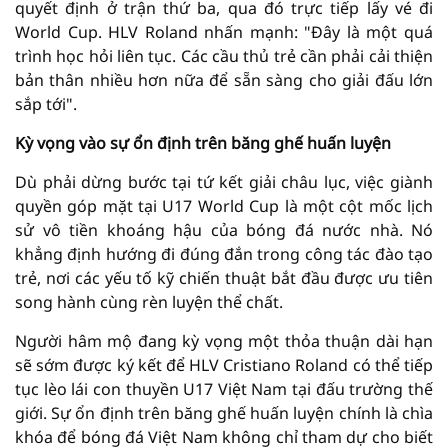
quyết định ở trận thứ ba, qua đó trực tiếp lấy vé đi
World Cup. HLV Roland nhấn mạnh: "Đây là một quá
trình học hỏi liên tục. Các cầu thủ trẻ cần phải cải thiện
bản thân nhiều hơn nữa để sẵn sàng cho giải đấu lớn
sắp tới".
Kỳ vọng vào sự ổn định trên băng ghế huấn luyện
Dù phải dừng bước tại tứ kết giải châu lục, việc giành
quyền góp mặt tại U17 World Cup là một cột mốc lịch
sử vô tiền khoáng hậu của bóng đá nước nhà. Nó
khẳng định hướng đi đúng đắn trong công tác đào tạo
trẻ, nơi các yếu tố kỹ chiến thuật bắt đầu được ưu tiên
song hành cùng rèn luyện thể chất.
Người hâm mộ đang kỳ vọng một thỏa thuận dài hạn
sẽ sớm được ký kết để HLV Cristiano Roland có thể tiếp
tục lèo lái con thuyền U17 Việt Nam tại đấu trường thế
giới. Sự ổn định trên băng ghế huấn luyện chính là chìa
khóa để bóng đá Việt Nam không chỉ tham dự cho biết