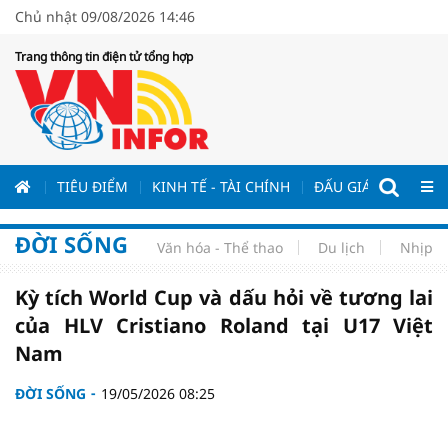
Chủ nhật 09/08/2026 14:46
Trang thông tin điện tử tổng hợp
ƯƠNG
TIÊU ĐIỂM
KINH TẾ - TÀI CHÍNH
ĐẤU GIÁ - ĐẤU THẦ
ĐỜI SỐNG
Văn hóa - Thể thao
Du lịch
Nhịp s
Kỳ tích World Cup và dấu hỏi về tương lai
của HLV Cristiano Roland tại U17 Việt
Nam
ĐỜI SỐNG
19/05/2026 08:25