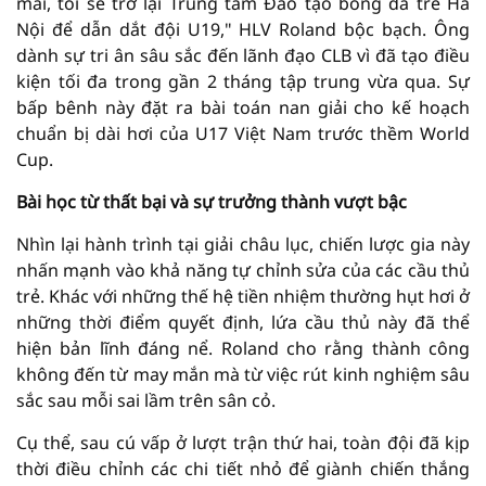
mai, tôi sẽ trở lại Trung tâm Đào tạo bóng đá trẻ Hà
Nội để dẫn dắt đội U19," HLV Roland bộc bạch. Ông
dành sự tri ân sâu sắc đến lãnh đạo CLB vì đã tạo điều
kiện tối đa trong gần 2 tháng tập trung vừa qua. Sự
bấp bênh này đặt ra bài toán nan giải cho kế hoạch
chuẩn bị dài hơi của U17 Việt Nam trước thềm World
Cup.
Bài học từ thất bại và sự trưởng thành vượt bậc
Nhìn lại hành trình tại giải châu lục, chiến lược gia này
nhấn mạnh vào khả năng tự chỉnh sửa của các cầu thủ
trẻ. Khác với những thế hệ tiền nhiệm thường hụt hơi ở
những thời điểm quyết định, lứa cầu thủ này đã thể
hiện bản lĩnh đáng nể. Roland cho rằng thành công
không đến từ may mắn mà từ việc rút kinh nghiệm sâu
sắc sau mỗi sai lầm trên sân cỏ.
Cụ thể, sau cú vấp ở lượt trận thứ hai, toàn đội đã kịp
thời điều chỉnh các chi tiết nhỏ để giành chiến thắng