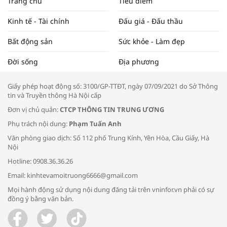
Trang chủ
Tiêu điểm
ĐẬP THỊ TRƯỜNG #62
Kinh tế - Tài chính
Đấu giá - Đấu thầu
Bất động sản
Sức khỏe - Làm đẹp
Tọa đàm “Xúc tiến thương mại: Khơi
Đời sống
Địa phương
thông đầu ra cho sản phẩm OCOP”
Giấy phép hoạt động số: 3100/GP-TTĐT, ngày 07/09/2021 do Sở Thông
tin và Truyền thông Hà Nội cấp
Đơn vị chủ quản:
CTCP THÔNG TIN TRUNG ƯƠNG
Phụ trách nội dung:
Phạm Tuấn Anh
Bác sĩ tư vấn cách phòng tránh bệnh
Văn phòng giao dịch: Số 112 phố Trung Kính, Yên Hòa, Cầu Giấy, Hà
đường hô hấp trong thời tiết giao mùa
Nội
Hotline: 0908.36.36.26
Email: kinhtevamoitruong6666@gmail.com
Mọi hành động sử dụng nội dung đăng tải trên vninfor.vn phải có sự
đồng ý bằng văn bản.
Trao yêu thương cho em