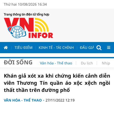
Thứ hai 10/08/2026 16:34
Trang thông tin điện tử tổng hợp
ƯƠNG
TIÊU ĐIỂM
KINH TẾ - TÀI CHÍNH
ĐẤU GIÁ - ĐẤU THẦ
ĐỜI SỐNG
Văn hóa - Thể thao
Du lịch
Nhịp s
Khán giả xót xa khi chứng kiến cảnh diễn
viên Thương Tín quần áo xộc xệch ngồi
thất thần trên đường phố
VĂN HÓA - THỂ THAO
27/11/2022 12:19