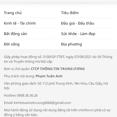
WORLDBANK DỰ BÁO KINH TẾ VIỆT
NAM NĂM 2024 VÀ NĂM 2025 | NHỊP
Trang chủ
Tiêu điểm
ĐẬP THỊ TRƯỜNG #62
Kinh tế - Tài chính
Đấu giá - Đấu thầu
Bất động sản
Sức khỏe - Làm đẹp
Tọa đàm “Xúc tiến thương mại: Khơi
Đời sống
Địa phương
thông đầu ra cho sản phẩm OCOP”
Giấy phép hoạt động số: 3100/GP-TTĐT, ngày 07/09/2021 do Sở Thông
tin và Truyền thông Hà Nội cấp
Đơn vị chủ quản:
CTCP THÔNG TIN TRUNG ƯƠNG
Phụ trách nội dung:
Phạm Tuấn Anh
Bác sĩ tư vấn cách phòng tránh bệnh
Văn phòng giao dịch: Số 112 phố Trung Kính, Yên Hòa, Cầu Giấy, Hà
đường hô hấp trong thời tiết giao mùa
Nội
Hotline: 0908.36.36.26
Email: kinhtevamoitruong6666@gmail.com
Mọi hành động sử dụng nội dung đăng tải trên vninfor.vn phải có sự
đồng ý bằng văn bản.