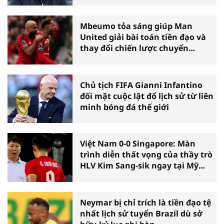
Bridge
Mbeumo tỏa sáng giúp Man
United giải bài toán tiền đạo và
thay đổi chiến lược chuyển
nhượng
Chủ tịch FIFA Gianni Infantino
đối mặt cuộc lật đổ lịch sử từ liên
minh bóng đá thế giới
Việt Nam 0-0 Singapore: Màn
trình diễn thất vọng của thầy trò
HLV Kim Sang-sik ngay tại Mỹ
Đình
Neymar bị chỉ trích là tiền đạo tệ
nhất lịch sử tuyển Brazil dù sở