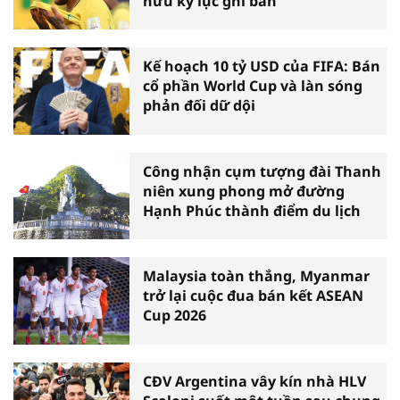
hữu kỷ lục ghi bàn
Kế hoạch 10 tỷ USD của FIFA: Bán
cổ phần World Cup và làn sóng
phản đối dữ dội
Công nhận cụm tượng đài Thanh
niên xung phong mở đường
Hạnh Phúc thành điểm du lịch
Malaysia toàn thắng, Myanmar
trở lại cuộc đua bán kết ASEAN
Cup 2026
CĐV Argentina vây kín nhà HLV