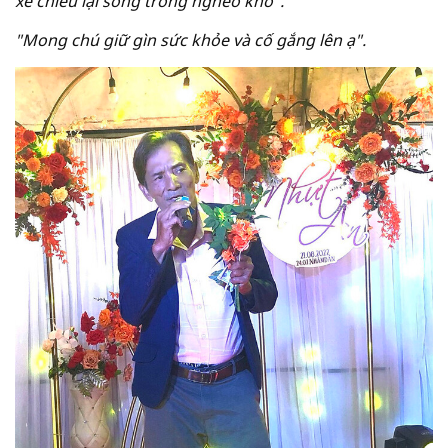
xế chiều lại sống trong nghèo khó".
"Mong chú giữ gìn sức khỏe và cố gắng lên ạ".