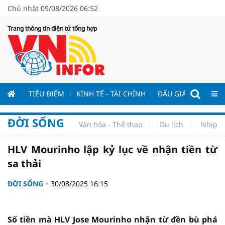
Chủ nhật 09/08/2026 06:52
Trang thông tin điện tử tổng hợp
ƯƠNG
TIÊU ĐIỂM
KINH TẾ - TÀI CHÍNH
ĐẤU GIÁ - ĐẤU THẦ
ĐỜI SỐNG
Văn hóa - Thể thao
Du lịch
Nhịp s
HLV Mourinho lập kỷ lục về nhận tiền từ
sa thải
ĐỜI SỐNG
30/08/2025 16:15
Số tiền mà HLV Jose Mourinho nhận từ đền bù phá