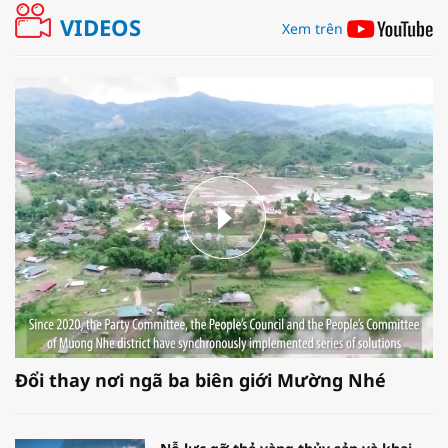
VIDEOS
Xem trên
Đổi thay nơi ngã ba biên giới Mường Nhé