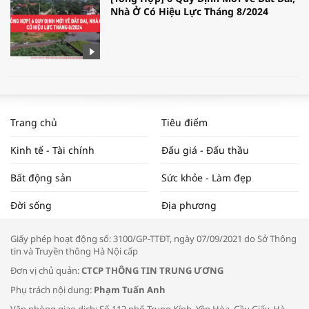
Nhà Ở Có Hiệu Lực Tháng 8/2024
WORLDBANK DỰ BÁO KINH TẾ VIỆT
NAM NĂM 2024 VÀ NĂM 2025 | NHỊP
Trang chủ
Tiêu điểm
ĐẬP THỊ TRƯỜNG #62
Kinh tế - Tài chính
Đấu giá - Đấu thầu
Bất động sản
Sức khỏe - Làm đẹp
Tọa đàm “Xúc tiến thương mại: Khơi
Đời sống
Địa phương
thông đầu ra cho sản phẩm OCOP”
Giấy phép hoạt động số: 3100/GP-TTĐT, ngày 07/09/2021 do Sở Thông
tin và Truyền thông Hà Nội cấp
Đơn vị chủ quản:
CTCP THÔNG TIN TRUNG ƯƠNG
Phụ trách nội dung:
Phạm Tuấn Anh
Bác sĩ tư vấn cách phòng tránh bệnh
Văn phòng giao dịch: Số 112 phố Trung Kính, Yên Hòa, Cầu Giấy, Hà