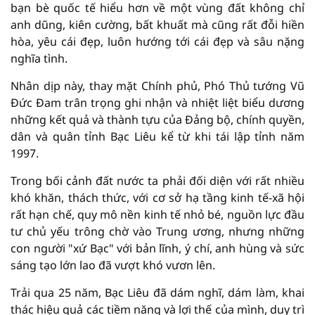
bạn bè quốc tế hiểu hơn về một vùng đất không chỉ
anh dũng, kiên cường, bất khuất mà cũng rất đỗi hiền
hòa, yêu cái đẹp, luôn hướng tới cái đẹp và sâu nặng
nghĩa tình.
Nhân dịp này, thay mặt Chính phủ, Phó Thủ tướng Vũ
Đức Đam trân trọng ghi nhận và nhiệt liệt biểu dương
những kết quả và thành tựu của Đảng bộ, chính quyền,
dân và quân tỉnh Bạc Liêu kể từ khi tái lập tỉnh năm
1997.
Trong bối cảnh đất nước ta phải đối diện với rất nhiều
khó khăn, thách thức, với cơ sở hạ tầng kinh tế-xã hội
rất hạn chế, quy mô nền kinh tế nhỏ bé, nguồn lực đầu
tư chủ yếu trông chờ vào Trung ương, nhưng những
con người "xứ Bạc" với bản lĩnh, ý chí, anh hùng và sức
sáng tạo lớn lao đã vượt khó vươn lên.
Trải qua 25 năm, Bạc Liêu đã dám nghĩ, dám làm, khai
thác hiệu quả các tiềm năng và lợi thế của mình, duy trì