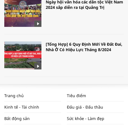
Ngày hội văn hóa các dân tộc Việt Nam
2024 sắp diễn ra tại Quảng Trị
[Tổng Hợp] 6 Quy Định Mới Về Đất Đai,
Nhà Ở Có Hiệu Lực Tháng 8/2024
WORLDBANK DỰ BÁO KINH TẾ VIỆT
NAM NĂM 2024 VÀ NĂM 2025 | NHỊP
Trang chủ
Tiêu điểm
ĐẬP THỊ TRƯỜNG #62
Kinh tế - Tài chính
Đấu giá - Đấu thầu
Bất động sản
Sức khỏe - Làm đẹp