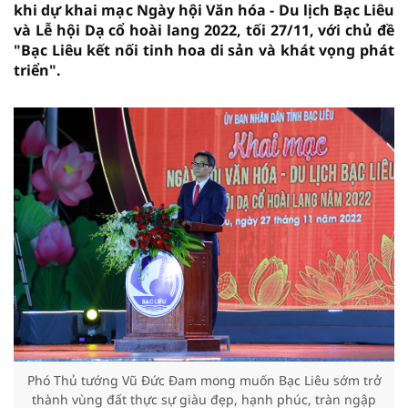
khi dự khai mạc Ngày hội Văn hóa - Du lịch Bạc Liêu
và Lễ hội Dạ cổ hoài lang 2022, tối 27/11, với chủ đề
"Bạc Liêu kết nối tinh hoa di sản và khát vọng phát
triển".
Phó Thủ tướng Vũ Đức Đam mong muốn Bạc Liêu sớm trở
thành vùng đất thực sự giàu đẹp, hạnh phúc, tràn ngập