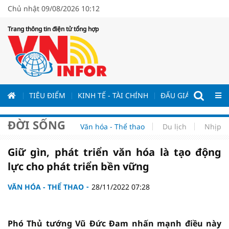
Chủ nhật 09/08/2026 10:12
Trang thông tin điện tử tổng hợp
ƯƠNG
TIÊU ĐIỂM
KINH TẾ - TÀI CHÍNH
ĐẤU GIÁ - ĐẤU THẦ
ĐỜI SỐNG
Văn hóa - Thể thao
Du lịch
Nhịp s
Giữ gìn, phát triển văn hóa là tạo động
lực cho phát triển bền vững
VĂN HÓA - THỂ THAO
28/11/2022 07:28
Phó Thủ tướng Vũ Đức Đam nhấn mạnh điều này