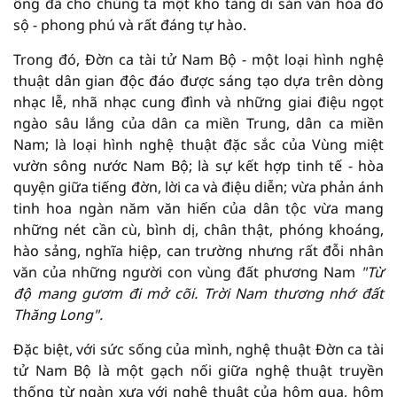
ông đã cho chúng ta một kho tàng di sản văn hóa đồ
sộ - phong phú và rất đáng tự hào.
Trong đó, Đờn ca tài tử Nam Bộ - một loại hình nghệ
thuật dân gian độc đáo được sáng tạo dựa trên dòng
nhạc lễ, nhã nhạc cung đình và những giai điệu ngọt
ngào sâu lắng của dân ca miền Trung, dân ca miền
Nam; là loại hình nghệ thuật đặc sắc của Vùng miệt
vườn sông nước Nam Bộ; là sự kết hợp tinh tế - hòa
quyện giữa tiếng đờn, lời ca và điệu diễn; vừa phản ánh
tinh hoa ngàn năm văn hiến của dân tộc vừa mang
những nét cần cù, bình dị, chân thật, phóng khoáng,
hào sảng, nghĩa hiệp, can trường nhưng rất đỗi nhân
văn của những người con vùng đất phương Nam
"Từ
độ mang gươm đi mở cõi. Trời Nam thương nhớ đất
Thăng Long"
.
Đặc biệt, với sức sống của mình, nghệ thuật Đờn ca tài
tử Nam Bộ là một gạch nối giữa nghệ thuật truyền
thống từ ngàn xưa với nghệ thuật của hôm qua, hôm