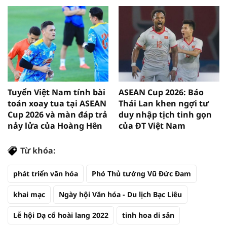
Tuyển Việt Nam tính bài
ASEAN Cup 2026: Báo
toán xoay tua tại ASEAN
Thái Lan khen ngợi tư
Cup 2026 và màn đáp trả
duy nhập tịch tinh gọn
nảy lửa của Hoàng Hên
của ĐT Việt Nam
Từ khóa:
phát triển văn hóa
Phó Thủ tướng Vũ Đức Đam
khai mạc
Ngày hội Văn hóa - Du lịch Bạc Liêu
Lễ hội Dạ cổ hoài lang 2022
tinh hoa di sản