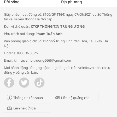
Tọa đàm “Xúc tiến thương mại: Khơi
Đời sống
Địa phương
thông đầu ra cho sản phẩm OCOP”
Giấy phép hoạt động số: 3100/GP-TTĐT, ngày 07/09/2021 do Sở Thông
tin và Truyền thông Hà Nội cấp
Đơn vị chủ quản:
CTCP THÔNG TIN TRUNG ƯƠNG
Phụ trách nội dung:
Phạm Tuấn Anh
Bác sĩ tư vấn cách phòng tránh bệnh
Văn phòng giao dịch: Số 112 phố Trung Kính, Yên Hòa, Cầu Giấy, Hà
đường hô hấp trong thời tiết giao mùa
Nội
Hotline: 0908.36.36.26
Email: kinhtevamoitruong6666@gmail.com
Mọi hành động sử dụng nội dung đăng tải trên vninfor.vn phải có sự
đồng ý bằng văn bản.
Trao yêu thương cho em
Thông tin tòa soạn
Liên hệ quảng cáo
Liên hệ gửi bài