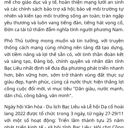
mẽ cho giáo dục và y tế, hoàn thiện mạng lưới an sinh
và các chính sách bảo trợ xã hội; bảo vệ môi trường tự
nhiên và kiến tạo môi trường sống an toàn; tràn ngập
yêu thương và luôn vang tiếng đàn, tiếng hát vọng cổ,
Đờn ca tài tử thấm đẫm nghĩa tình người phương Nam.
Phó Thủ tướng mong muốn và tin tưởng, với truyền
thống cách mạng cùng những nền tảng đã tạo dựng,
với tiềm năng và lợi thế sẵn có, với tinh thần đoàn kết
và sáng tạo, Đảng bộ, chính quyền và nhân dân tỉnh
Bạc Liêu nhất định sẽ đưa địa phương phát triển nhanh
hơn, bền vững hơn, sớm trở thành vùng đất thực sự
giàu đẹp, hạnh phúc, cùng cả nước thực hiện thắng lợi
công cuộc đổi mới, vì mục tiêu "Dân giàu, nước mạnh,
dân chủ, công bằng, văn minh".
Ngày hội Văn hóa - Du lịch Bạc Liêu và Lễ hội Dạ cổ hoài
lang 2022 được tổ chức trong 3 ngày, từ ngày 27-29/11
với một số hoạt động: Triển lãm thành tựu 25 năm
phát triển kinh tế - xã hội tỉnh Bạc Liêu; Hội chợ Công