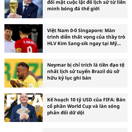
đối mặt cuộc lật đổ lịch sử từ liên
minh bóng đá thế giới
Việt Nam 0-0 Singapore: Màn
trình diễn thất vọng của thầy trò
HLV Kim Sang-sik ngay tại Mỹ
Đình
Neymar bị chỉ trích là tiền đạo tệ
nhất lịch sử tuyển Brazil dù sở
hữu kỷ lục ghi bàn
Kế hoạch 10 tỷ USD của FIFA: Bán
cổ phần World Cup và làn sóng
phản đối dữ dội