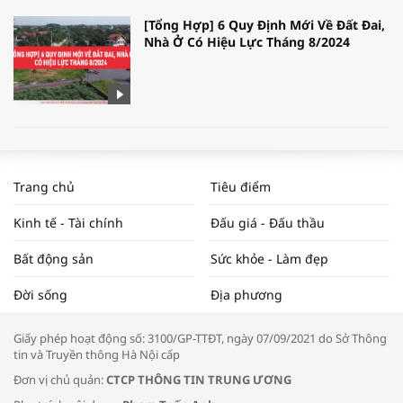
[Tổng Hợp] 6 Quy Định Mới Về Đất Đai,
Nhà Ở Có Hiệu Lực Tháng 8/2024
WORLDBANK DỰ BÁO KINH TẾ VIỆT
NAM NĂM 2024 VÀ NĂM 2025 | NHỊP
Trang chủ
Tiêu điểm
ĐẬP THỊ TRƯỜNG #62
Kinh tế - Tài chính
Đấu giá - Đấu thầu
Bất động sản
Sức khỏe - Làm đẹp
Tọa đàm “Xúc tiến thương mại: Khơi
Đời sống
Địa phương
thông đầu ra cho sản phẩm OCOP”
Giấy phép hoạt động số: 3100/GP-TTĐT, ngày 07/09/2021 do Sở Thông
tin và Truyền thông Hà Nội cấp
Đơn vị chủ quản:
CTCP THÔNG TIN TRUNG ƯƠNG