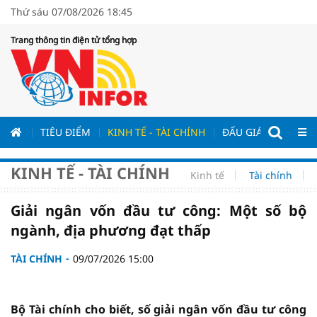
Thứ sáu 07/08/2026 18:45
Trang thông tin điện tử tổng hợp
ƯƠNG
TIÊU ĐIỂM
KINH TẾ - TÀI CHÍNH
ĐẤU GIÁ - ĐẤU THẦ
KINH TẾ - TÀI CHÍNH
Kinh tế
Tài chính
Giải ngân vốn đầu tư công: Một số bộ
ngành, địa phương đạt thấp
TÀI CHÍNH
09/07/2026 15:00
Bộ Tài chính cho biết, số giải ngân vốn đầu tư công