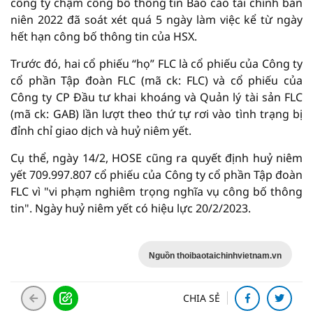
công ty chậm công bố thông tin Báo cáo tài chính bán
niên 2022 đã soát xét quá 5 ngày làm việc kể từ ngày
hết hạn công bố thông tin của HSX.
Trước đó, hai cổ phiếu “họ” FLC là cổ phiếu của Công ty
cổ phần Tập đoàn FLC (mã ck: FLC) và cổ phiếu của
Công ty CP Đầu tư khai khoáng và Quản lý tài sản FLC
(mã ck: GAB) lần lượt theo thứ tự rơi vào tình trạng bị
đỉnh chỉ giao dịch và huỷ niêm yết.
Cụ thể, ngày 14/2, HOSE cũng ra quyết định huỷ niêm
yết 709.997.807 cổ phiếu của Công ty cổ phần Tập đoàn
FLC vì "vi phạm nghiêm trọng nghĩa vụ công bố thông
tin". Ngày huỷ niêm yết có hiệu lực 20/2/2023.
Nguồn thoibaotaichinhvietnam.vn
CHIA SẺ