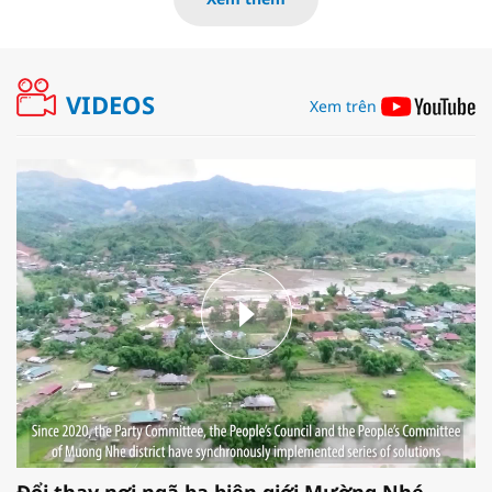
VIDEOS
Xem trên
Đổi thay nơi ngã ba biên giới Mường Nhé