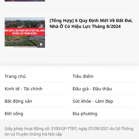
[Tổng Hợp] 6 Quy Định Mới Về Đất Đai,
Nhà Ở Có Hiệu Lực Tháng 8/2024
WORLDBANK DỰ BÁO KINH TẾ VIỆT
NAM NĂM 2024 VÀ NĂM 2025 | NHỊP
Trang chủ
Tiêu điểm
ĐẬP THỊ TRƯỜNG #62
Kinh tế - Tài chính
Đấu giá - Đấu thầu
Bất động sản
Sức khỏe - Làm đẹp
Tọa đàm “Xúc tiến thương mại: Khơi
Đời sống
Địa phương
thông đầu ra cho sản phẩm OCOP”
Giấy phép hoạt động số: 3100/GP-TTĐT, ngày 07/09/2021 do Sở Thông
tin và Truyền thông Hà Nội cấp