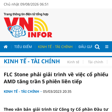
Chủ nhật 09/08/2026 06:51
Trang thông tin điện tử tổng hợp
ƯƠNG
TIÊU ĐIỂM
KINH TẾ - TÀI CHÍNH
ĐẤU GIÁ - ĐẤU THẦ
KINH TẾ - TÀI CHÍNH
Kinh tế
Tài chính
FLC Stone phải giải trình về việc cổ phiếu
AMD tăng trần 5 phiên liên tiếp
KINH TẾ - TÀI CHÍNH
05/03/2023 20:35
Theo văn bản giải trình từ Công ty Cổ phần Đầu tư