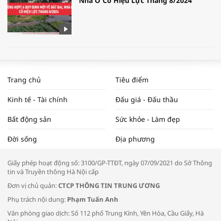
Nhà Ở Có Hiệu Lực Tháng 8/2024
WORLDBANK DỰ BÁO KINH TẾ VIỆT
NAM NĂM 2024 VÀ NĂM 2025 | NHỊP
Trang chủ
Tiêu điểm
ĐẬP THỊ TRƯỜNG #62
Kinh tế - Tài chính
Đấu giá - Đấu thầu
Bất động sản
Sức khỏe - Làm đẹp
Tọa đàm “Xúc tiến thương mại: Khơi
Đời sống
Địa phương
thông đầu ra cho sản phẩm OCOP”
Giấy phép hoạt động số: 3100/GP-TTĐT, ngày 07/09/2021 do Sở Thông
tin và Truyền thông Hà Nội cấp
Đơn vị chủ quản:
CTCP THÔNG TIN TRUNG ƯƠNG
Phụ trách nội dung:
Phạm Tuấn Anh
Bác sĩ tư vấn cách phòng tránh bệnh
Văn phòng giao dịch: Số 112 phố Trung Kính, Yên Hòa, Cầu Giấy, Hà
đường hô hấp trong thời tiết giao mùa