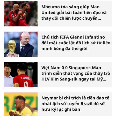
Mbeumo tỏa sáng giúp Man
United giải bài toán tiền đạo và
thay đổi chiến lược chuyển
nhượng
Chủ tịch FIFA Gianni Infantino
đối mặt cuộc lật đổ lịch sử từ liên
minh bóng đá thế giới
Việt Nam 0-0 Singapore: Màn
trình diễn thất vọng của thầy trò
HLV Kim Sang-sik ngay tại Mỹ
Đình
Neymar bị chỉ trích là tiền đạo tệ
nhất lịch sử tuyển Brazil dù sở
hữu kỷ lục ghi bàn