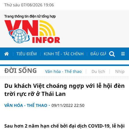
Thứ sáu 07/08/2026 19:06
Trang thông tin điện tử tổng hợp
ƯƠNG
TIÊU ĐIỂM
KINH TẾ - TÀI CHÍNH
ĐẤU GIÁ - ĐẤU THẦ
ĐỜI SỐNG
Văn hóa - Thể thao
Du lịch
Nhịp s
Du khách Việt choáng ngợp với lễ hội đèn
trời rực rỡ ở Thái Lan
VĂN HÓA - THỂ THAO
09/11/2022 22:50
Sau hơn 2 năm hạn chế bởi đại dịch COVID-19, lễ hội