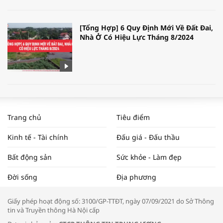
[Tổng Hợp] 6 Quy Định Mới Về Đất Đai,
Nhà Ở Có Hiệu Lực Tháng 8/2024
WORLDBANK DỰ BÁO KINH TẾ VIỆT
NAM NĂM 2024 VÀ NĂM 2025 | NHỊP
Trang chủ
Tiêu điểm
ĐẬP THỊ TRƯỜNG #62
Kinh tế - Tài chính
Đấu giá - Đấu thầu
Bất động sản
Sức khỏe - Làm đẹp
Tọa đàm “Xúc tiến thương mại: Khơi
Đời sống
Địa phương
thông đầu ra cho sản phẩm OCOP”
Giấy phép hoạt động số: 3100/GP-TTĐT, ngày 07/09/2021 do Sở Thông
tin và Truyền thông Hà Nội cấp