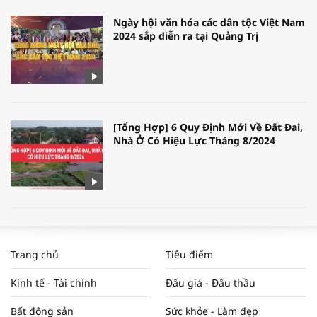
Ngày hội văn hóa các dân tộc Việt Nam
2024 sắp diễn ra tại Quảng Trị
[Tổng Hợp] 6 Quy Định Mới Về Đất Đai,
Nhà Ở Có Hiệu Lực Tháng 8/2024
WORLDBANK DỰ BÁO KINH TẾ VIỆT
NAM NĂM 2024 VÀ NĂM 2025 | NHỊP
Trang chủ
Tiêu điểm
ĐẬP THỊ TRƯỜNG #62
Kinh tế - Tài chính
Đấu giá - Đấu thầu
Bất động sản
Sức khỏe - Làm đẹp