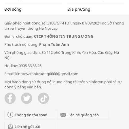
Tọa đàm “Xúc tiến thương mại: Khơi
Đời sống
Địa phương
thông đầu ra cho sản phẩm OCOP”
Giấy phép hoạt động số: 3100/GP-TTĐT, ngày 07/09/2021 do Sở Thông
tin và Truyền thông Hà Nội cấp
Đơn vị chủ quản:
CTCP THÔNG TIN TRUNG ƯƠNG
Phụ trách nội dung:
Phạm Tuấn Anh
Bác sĩ tư vấn cách phòng tránh bệnh
Văn phòng giao dịch: Số 112 phố Trung Kính, Yên Hòa, Cầu Giấy, Hà
đường hô hấp trong thời tiết giao mùa
Nội
Hotline: 0908.36.36.26
Email: kinhtevamoitruong6666@gmail.com
Mọi hành động sử dụng nội dung đăng tải trên vninfor.vn phải có sự
đồng ý bằng văn bản.
Trao yêu thương cho em
Thông tin tòa soạn
Liên hệ quảng cáo
Liên hệ gửi bài