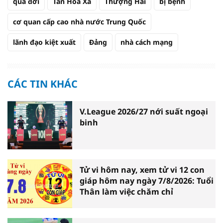
qua đời
Tân Hoa Xã
Thượng Hải
bị bệnh
cơ quan cấp cao nhà nước Trung Quốc
lãnh đạo kiệt xuất
Đảng
nhà cách mạng
CÁC TIN KHÁC
V.League 2026/27 nới suất ngoại
binh
Tử vi hôm nay, xem tử vi 12 con
giáp hôm nay ngày 7/8/2026: Tuổi
Thân làm việc chăm chỉ