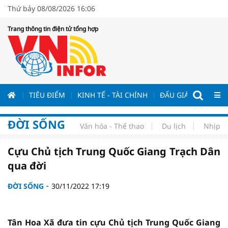
Thứ bảy 08/08/2026 16:06
Trang thông tin điện tử tổng hợp
ƯƠNG
TIÊU ĐIỂM
KINH TẾ - TÀI CHÍNH
ĐẤU GIÁ - ĐẤU THẦ
ĐỜI SỐNG
Văn hóa - Thể thao
Du lịch
Nhịp s
Cựu Chủ tịch Trung Quốc Giang Trạch Dân
qua đời
ĐỜI SỐNG
30/11/2022 17:19
Tân Hoa Xã đưa tin cựu Chủ tịch Trung Quốc Giang