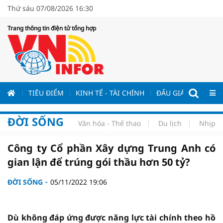
Thứ sáu 07/08/2026 16:30
Trang thông tin điện tử tổng hợp
ƯƠNG
TIÊU ĐIỂM
KINH TẾ - TÀI CHÍNH
ĐẤU GIÁ - ĐẤU THẦ
ĐỜI SỐNG
Văn hóa - Thể thao
Du lịch
Nhịp s
Công ty Cổ phần Xây dựng Trung Anh có
gian lận để trúng gói thầu hơn 50 tỷ?
ĐỜI SỐNG
05/11/2022 19:06
Dù không đáp ứng được năng lực tài chính theo hồ