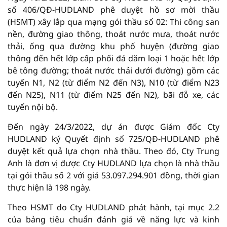
số 406/QĐ-HUDLAND phê duyệt hồ sơ mời thầu
(HSMT) xây lắp qua mạng gói thầu số 02: Thi công san
nền, đường giao thông, thoát nước mưa, thoát nước
thải, ống qua đường khu phố huyện (đường giao
thông đến hết lớp cấp phối đá dăm loại 1 hoặc hết lớp
bê tông đường; thoát nước thải dưới đường) gồm các
tuyến N1, N2 (từ điểm N2 đến N3), N10 (từ điểm N23
đến N25), N11 (từ điểm N25 đến N2), bãi đỗ xe, các
tuyến nội bộ.
Đến ngày 24/3/2022, dự án được Giám đốc Cty
HUDLAND ký Quyết định số 725/QĐ-HUDLAND phê
duyệt kết quả lựa chọn nhà thầu. Theo đó, Cty Trung
Anh là đơn vị được Cty HUDLAND lựa chọn là nhà thầu
tại gói thầu số 2 với giá 53.097.294.901 đồng, thời gian
thực hiện là 198 ngày.
Theo HSMT do Cty HUDLAND phát hành, tại mục 2.2
của bảng tiêu chuẩn đánh giá về năng lực và kinh