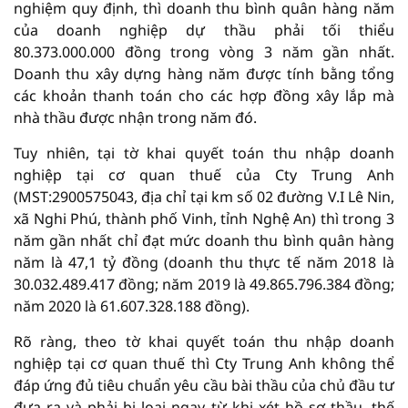
nghiệm quy định, thì doanh thu bình quân hàng năm
của doanh nghiệp dự thầu phải tối thiểu
80.373.000.000 đồng trong vòng 3 năm gần nhất.
Doanh thu xây dựng hàng năm được tính bằng tổng
các khoản thanh toán cho các hợp đồng xây lắp mà
nhà thầu được nhận trong năm đó.
Tuy nhiên, tại tờ khai quyết toán thu nhập doanh
nghiệp tại cơ quan thuế của Cty Trung Anh
(MST:2900575043, địa chỉ tại km số 02 đường V.I Lê Nin,
xã Nghi Phú, thành phố Vinh, tỉnh Nghệ An) thì trong 3
năm gần nhất chỉ đạt mức doanh thu bình quân hàng
năm là 47,1 tỷ đồng (doanh thu thực tế năm 2018 là
30.032.489.417 đồng; năm 2019 là 49.865.796.384 đồng;
năm 2020 là 61.607.328.188 đồng).
Rõ ràng, theo tờ khai quyết toán thu nhập doanh
nghiệp tại cơ quan thuế thì Cty Trung Anh không thể
đáp ứng đủ tiêu chuẩn yêu cầu bài thầu của chủ đầu tư
đưa ra và phải bị loại ngay từ khi xét hồ sơ thầu, thế