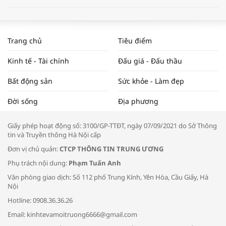
WORLDBANK DỰ BÁO KINH TẾ VIỆT
NAM NĂM 2024 VÀ NĂM 2025 | NHỊP
Trang chủ
Tiêu điểm
ĐẬP THỊ TRƯỜNG #62
Kinh tế - Tài chính
Đấu giá - Đấu thầu
Bất động sản
Sức khỏe - Làm đẹp
Tọa đàm “Xúc tiến thương mại: Khơi
Đời sống
Địa phương
thông đầu ra cho sản phẩm OCOP”
Giấy phép hoạt động số: 3100/GP-TTĐT, ngày 07/09/2021 do Sở Thông
tin và Truyền thông Hà Nội cấp
Đơn vị chủ quản:
CTCP THÔNG TIN TRUNG ƯƠNG
Phụ trách nội dung:
Phạm Tuấn Anh
Bác sĩ tư vấn cách phòng tránh bệnh
Văn phòng giao dịch: Số 112 phố Trung Kính, Yên Hòa, Cầu Giấy, Hà
đường hô hấp trong thời tiết giao mùa
Nội
Hotline: 0908.36.36.26
Email: kinhtevamoitruong6666@gmail.com