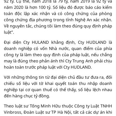
92 tỷ. Cụ thể, năm 2018 là 79 tỷ, năm 2019 là 92 tỷ và
năm 2020 là hơn 100 tỷ. Số liệu đó được báo cáo kiểm
toán độc lập xác nhận và có công chứng của phòng
công chứng địa phương trong tỉnh Nghệ An xác nhận.
Về nguyên tắc, chúng tôi làm theo đúng quy định pháp
luật”.
Đại diện Cty HULAND khẳng định, Cty HUDLAND là
doanh nghiệp có vốn Nhà nước, quan điểm của phía
công ty là làm theo quy định của pháp luật, nếu chẳng
may là đúng theo phản ánh thì Cty Trung Anh phải chịu
hoàn toàn trước pháp luật với Cty HUDLAND.
Với những thông tin từ đại diện chủ đầu tư đưa ra, đối
chiếu số liệu với tờ khai quyết toán thu nhập doanh
nghiệp tại cơ quan thuế có thể thấy, số liệu lệch nhau
đến hàng chục tỷ đồng.
Theo luật sư Tống Minh Hữu thuộc Công ty Luật TNHH
Vinbross, Đoàn Luật sư TP Hà Nội, tất cả các dự án khi