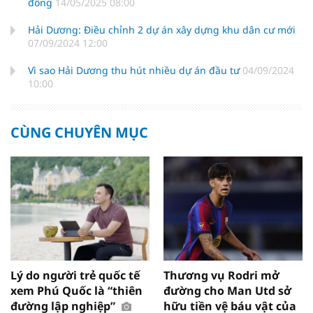
đồng
14/05/2025 08:00
Hải Dương: Điều chỉnh 2 dự án xây dựng khu dân cư mới
07/09/2024 12:00
Vì sao Hải Dương thu hút nhiều dự án đầu tư
04/09/2024
10:00
CÙNG CHUYÊN MỤC
Lý do người trẻ quốc tế
Thương vụ Rodri mở
xem Phú Quốc là “thiên
đường cho Man Utd sở
đường lập nghiệp”
hữu tiền vệ báu vật của