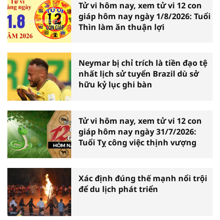
Tử vi hôm nay, xem tử vi 12 con
giáp hôm nay ngày 1/8/2026: Tuổi
Thìn làm ăn thuận lợi
Neymar bị chỉ trích là tiền đạo tệ
nhất lịch sử tuyển Brazil dù sở
hữu kỷ lục ghi bàn
Tử vi hôm nay, xem tử vi 12 con
giáp hôm nay ngày 31/7/2026:
Tuổi Tỵ công việc thịnh vượng
Xác định đúng thế mạnh nổi trội
để du lịch phát triển