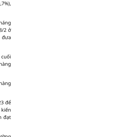
,7%),
tháng
8/2 ở
, đưa
 cuối
 hàng
 hàng
23 để
 kiến
h đạt
hường