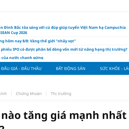
n Đình Bắc tỏa sáng với cú đúp giúp tuyển Việt Nam hạ Campuchia
ASEAN Cup 2026
ng hôm nay 8/8: Vàng thế giới "nhảy vọt"
ổ phiếu IPO có được phân bổ dòng vốn mới từ nâng hạng thị trường?
ch của nước chanh gừng
ần tiền gửi Kho bạc Nhà nước: Không chỉ 4 ngân hàng được lợi
ĐẤU GIÁ - ĐẤU THẦU
BẤT ĐỘNG SẢN
SỨC KHỎE - L
hôm nay, xem tử vi 12 con giáp hôm nay ngày 8/8/2026: Tuổi Mão kinh
 thuận lợi
àng nửa đầu năm 2026: Áp lực đằng sau niềm vui lãi lớn
hính
Chứng khoán
Thị trường
oạch và hạ tầng đang mở ra chu kỳ tăng trưởng mới của bất động
iệt Nam
ất giảm 30% thuế cho hộ, cá nhân kinh doanh, doanh nghiệp thu
 nào tăng giá mạnh nhất
0 tỷ đồng
ng hôm nay 7/8: Thị trường lặng sóng