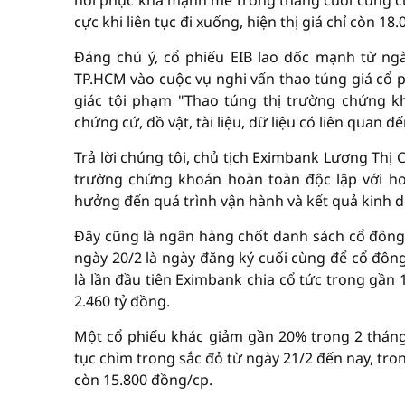
hồi phục khá mạnh mẽ trong tháng cuối cùng c
cực khi liên tục đi xuống, hiện thị giá chỉ còn 18
Đáng chú ý, cổ phiếu EIB lao dốc mạnh từ ng
TP.HCM vào cuộc vụ nghi vấn thao túng giá cổ p
giác tội phạm "Thao túng thị trường chứng 
chứng cứ, đồ vật, tài liệu, dữ liệu có liên quan đ
Trả lời chúng tôi, chủ tịch Eximbank Lương Thị 
trường chứng khoán hoàn toàn độc lập với h
hưởng đến quá trình vận hành và kết quả kinh 
Đây cũng là ngân hàng chốt danh sách cổ đông 
ngày 20/2 là ngày đăng ký cuối cùng để cổ đôn
là lần đầu tiên Eximbank chia cổ tức trong gần
2.460 tỷ đồng.
Một cổ phiếu khác giảm gần 20% trong 2 tháng
tục chìm trong sắc đỏ từ ngày 21/2 đến nay, tron
còn 15.800 đồng/cp.