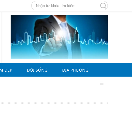
ÀM ĐẸP
ĐỜI SỐNG
ĐỊA PHƯƠNG