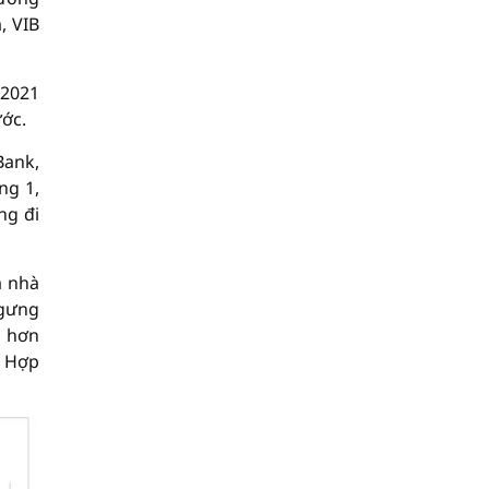
, VIB
 2021
ước.
Bank,
ng 1,
ng đi
a nhà
ngưng
c hơn
, Hợp