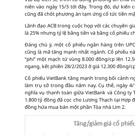
niên vào ngày 15/3 tới đây. Trong đó, dự kiến 
cũng đã chốt phương án tạm ứng cổ tức tiền mặt 
Lãnh đạo ACB trong cuộc họp với các chuyên gia
là 25% nhưng tỷ lệ bằng tiền và bằng cổ phiếu 
Đáng chú ý, một cổ phiếu ngân hàng trên UPC
cũng là mã tăng mạnh nhất ngành. Cổ phiếu nà
“phi” một mạch từ vùng 8.000 đồng/cp lên 12.5
ngang, kết phiên 28/2/2023 ở giá 12.300 đồng/cp
Cổ phiếu VietBank tăng mạnh trong bối cảnh ng
làm trụ sở trong đầu năm nay. Cụ thể, ngày 4/
nghĩa vụ thanh toán giữa VietBank và Công ty 
1.800 tỷ đồng đã cọc cho Lương Thạch tại Hợp
đồng hứa mua bán một phần Tòa nhà Lim 2.