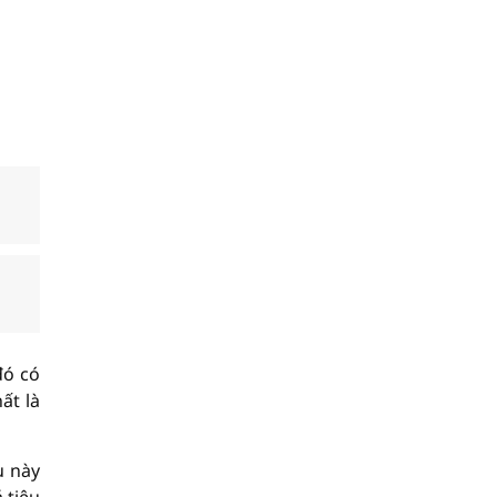
đó có
ất là
u này