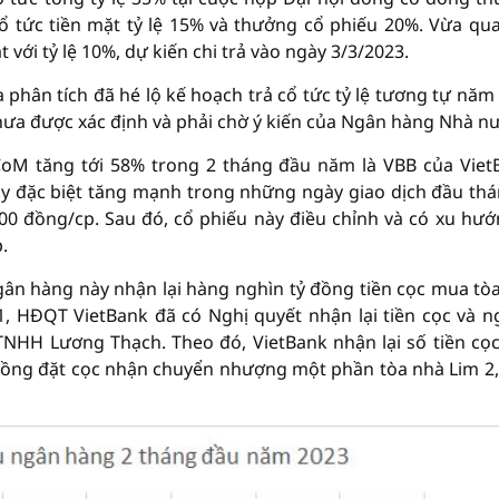
cổ tức tiền mặt tỷ lệ 15% và thưởng cổ phiếu 20%. Vừa qua
với tỷ lệ 10%, dự kiến chi trả vào ngày 3/3/2023.
 phân tích đã hé lộ kế hoạch trả cổ tức tỷ lệ tương tự năm
chưa được xác định và phải chờ ý kiến của Ngân hàng Nhà n
oM tăng tới 58% trong 2 tháng đầu năm là VBB của Viet
y đặc biệt tăng mạnh trong những ngày giao dịch đầu thá
00 đồng/cp. Sau đó, cổ phiếu này điều chỉnh và có xu hướ
.
ân hàng này nhận lại hàng nghìn tỷ đồng tiền cọc mua tò
1, HĐQT VietBank đã có Nghị quyết nhận lại tiền cọc và 
TNHH Lương Thạch. Theo đó, VietBank nhận lại số tiền cọ
 đồng đặt cọc nhận chuyển nhượng một phần tòa nhà Lim 2