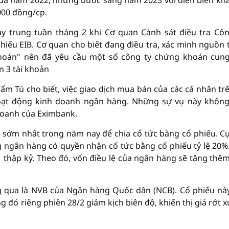
ủa năm 2022, nhưng bước sang năm 2023 với diễn biến khá
.000 đồng/cp.
ày trung tuần tháng 2 khi Cơ quan Cảnh sát điều tra Cô
hiếu EIB. Cơ quan cho biết đang điều tra, xác minh nguồn t
khoán" nên đã yêu cầu một số công ty chứng khoán cun
ến 3 tài khoản
Cẩm Tú cho biết, việc giao dịch mua bán của các cá nhân trê
oạt động kinh doanh ngân hàng. Những sự vụ này khôn
doanh của Eximbank.
sớm nhất trong năm nay để chia cổ tức bằng cổ phiếu. Cụ
g ngân hàng có quyền nhận cổ tức bằng cổ phiếu tỷ lệ 20%
 1 thập kỷ. Theo đó, vốn điều lệ của ngân hàng sẽ tăng thê
 qua là NVB của Ngân hàng Quốc dân (NCB). Cổ phiếu này
g đó riêng phiên 28/2 giảm kịch biên độ, khiến thị giá rớt 