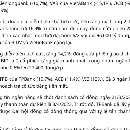
enlongbank (-10,7%), VAB của VietABank (-15,1%), OCB (-9
,9%).
 doanh lại diễn biến khá tích cực, đều tăng giá trong 2 
ank tăng tới 16,9% từ đầu năm đến nay, đóng cửa phiên 2
 đỉnh cao nhất mọi thời đại hôm 6/2 với giá 96.000 tỷ đồng
 của BIDV và VietinBank cộng lại.
 diễn biến tích cực, tăng 14,2%, đóng cửa phiên giao dịch
à BID là 2 cổ phiếu tăng giá mạnh nhất trong nhóm ngân
 nhẹ 0,6% lên 27.400 đồng/cp.
PB của TPBank (10,7%), ACB (11,4%) VIB (13%). Cả 3 ngân
hoạch trả cổ tức bằng tiền mặt.
g tin ngân hàng sẽ chốt danh sách cổ đông ngày 21/3/20
ày thanh toán dự kiến là 3/4/2023. Trước đó, TPBank đã lấy ý
 được Đại hội đồng cổ đông thông qua với tỷ lệ tán thàn
ổ tức tổng tỷ lệ 35% tại cuộc họp Đại hội đồng cổ đông t