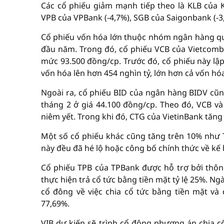
Các cổ phiếu giảm mạnh tiếp theo là KLB của Ki
VPB của VPBank (-4,7%), SGB của Saigonbank (-3
Cổ phiếu vốn hóa lớn thuộc nhóm ngân hàng quốc
đầu năm. Trong đó, cổ phiếu VCB của Vietcomb
mức 93.500 đồng/cp. Trước đó, cổ phiếu này lập
vốn hóa lên hơn 454 nghìn tỷ, lớn hơn cả vốn hóa
Ngoài ra, cổ phiếu BID của ngân hàng BIDV cũng
tháng 2 ở giá 44.100 đồng/cp. Theo đó, VCB v
niêm yết. Trong khi đó, CTG của VietinBank tăng
Một số cổ phiếu khác cũng tăng trên 10% như T
này đều đã hé lộ hoặc công bố chính thức về kế 
Cổ phiếu TPB của TPBank được hỗ trợ bởi thôn
thực hiện trả cổ tức bằng tiền mặt tỷ lệ 25%. Ng
cổ đông về việc chia cổ tức bằng tiền mặt và
77,69%.
VIB dự kiến sẽ trình cổ đông phương án chia c