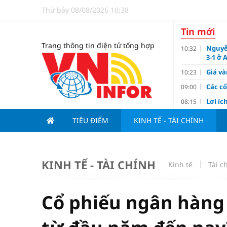
Thứ bảy 08/08/2026 10:38
Tin mới
Trang thông tin điện tử tổng hợp
Nguyễ
10:32
3-1 ở 
Giá và
10:23
Các c
09:00
Lợi í
08:15
Nới tr
07:00
TIÊU ĐIỂM
KINH TẾ - TÀI CHÍNH
Tử vi 
18:10
doanh
Ngân h
17:10
KINH TẾ - TÀI CHÍNH
Kinh tế
Tài c
Quy h
17:00
sản V
Đề xu
15:13
Cổ phiếu ngân hàng
dưới 1
Giá và
15:10