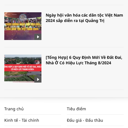
Ngày hội văn hóa các dân tộc Việt Nam
2024 sắp diễn ra tại Quảng Trị
[Tổng Hợp] 6 Quy Định Mới Về Đất Đai,
Nhà Ở Có Hiệu Lực Tháng 8/2024
WORLDBANK DỰ BÁO KINH TẾ VIỆT
NAM NĂM 2024 VÀ NĂM 2025 | NHỊP
Trang chủ
Tiêu điểm
ĐẬP THỊ TRƯỜNG #62
Kinh tế - Tài chính
Đấu giá - Đấu thầu