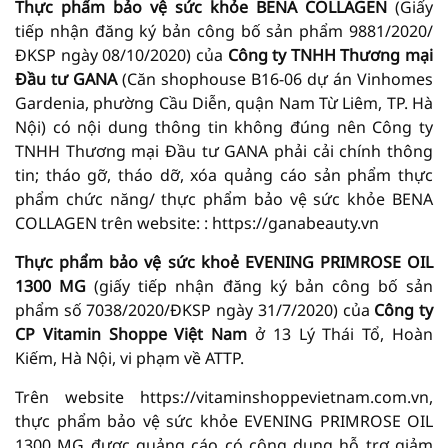
Thực phẩm bảo vệ sức khỏe BENA COLLAGEN
(Giấy
tiếp nhận đăng ký bản công bố sản phẩm 9881/2020/
ĐKSP ngày 08/10/2020) của
C
ông ty TNHH Thương mại
Đầu tư GANA
(Căn shophouse B16-06 dự án Vinhomes
Gardenia, phường Cầu Diễn, quận Nam Từ Liêm, TP. Hà
Nội) có nội dung thông tin không đúng nên Công ty
TNHH Thương mại Đầu tư GANA phải cải chính thông
tin; tháo gỡ, tháo dỡ, xóa quảng cáo sản phẩm thực
phẩm chức năng/ thực phẩm bảo vệ sức khỏe BENA
COLLAGEN trên website: : https://ganabeauty.vn
Thực phẩm bảo vệ sức khoẻ EVENING PRIMROSE OIL
1300 MG
(giấy tiếp nhận đăng ký bản công bố sản
phẩm số 7038/2020/ĐKSP ngày 31/7/2020) của
Công ty
CP
Vitamin Shoppe Việt Nam
ở 13 Lý Thái Tổ, Hoàn
Kiếm, Hà Nội, vi phạm về ATTP.
Trên website https://vitaminshoppevietnam.com.vn,
thực phẩm bảo vệ sức khỏe EVENING PRIMROSE OIL
1300 MG được quảng cáo có công dụng hỗ trợ giảm