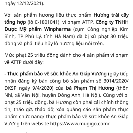
ngày 12/12/2021).
Với sản phẩm hương liệu thực phẩm
Hương trái cây
tổng hợp
(lô E-1801041), vi phạm ATTP,
Công ty TNHH
Dược Mỹ phẩm Winpharma
(cụm Công nghiệp Kim
Bình, TP Phủ Lý, tỉnh Hà Nam) đã bị xử phạt 30 triệu
đồng và phải tiêu hủy lô hương liệu nói trên.
Mức phạt 25 triệu đồng dành cho 4 sản phẩm vi phạm
về ATTP dưới đây:
-
T
hực phẩm bảo vệ sức khỏe An Giáp Vương
(giấy tiếp
nhận đăng ký bản công bố sản phẩm số 3014/2020/
ĐKSP ngày 9/4/2020) của
bà P
hạm Thị Hương
(thôn
Nhì, xã Vân Nội, huyện Đông Anh, Hà Nội). Cùng với bị
phạt 25 triệu đồng, bà Hương còn phải cải chính thông
tin; tháo gỡ, tháo dỡ, xóa quảng cáo sản phẩm thực
phẩm chức năng/ thực phẩm bảo vệ sức khỏe An Giáp
Vương trên website https://www.mugigo.com/