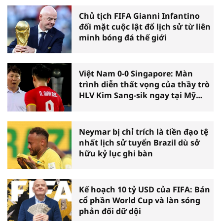
Chủ tịch FIFA Gianni Infantino
đối mặt cuộc lật đổ lịch sử từ liên
minh bóng đá thế giới
Việt Nam 0-0 Singapore: Màn
trình diễn thất vọng của thầy trò
HLV Kim Sang-sik ngay tại Mỹ
Đình
Neymar bị chỉ trích là tiền đạo tệ
nhất lịch sử tuyển Brazil dù sở
hữu kỷ lục ghi bàn
Kế hoạch 10 tỷ USD của FIFA: Bán
cổ phần World Cup và làn sóng
phản đối dữ dội