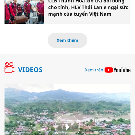
CLB Thanh Hóa xin trả đội bóng
cho tỉnh, HLV Thái Lan e ngại sức
mạnh của tuyển Việt Nam
Xem thêm
VIDEOS
Xem trên