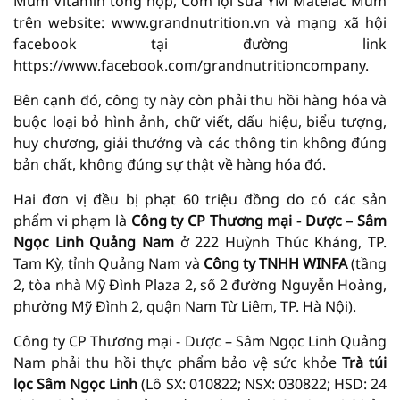
Mum Vitamin tổng hợp, Cốm lợi sữa YM Matelac Mum
trên website: www.grandnutrition.vn và mạng xã hội
facebook tại đường link
https://www.facebook.com/grandnutritioncompany.
Bên cạnh đó, công ty này còn phải thu hồi hàng hóa và
buộc loại bỏ hình ảnh, chữ viết, dấu hiệu, biểu tượng,
huy chương, giải thưởng và các thông tin không đúng
bản chất, không đúng sự thật về hàng hóa đó.
Hai đơn vị đều bị phạt 60 triệu đồng do có các sản
phẩm vi phạm là
Công ty CP Thương mại - Dược – Sâm
Ngọc Linh Quảng Nam
ở 222 Huỳnh Thúc Kháng, TP.
Tam Kỳ, tỉnh Quảng Nam và
Công ty TNHH WINFA
(tầng
2, tòa nhà Mỹ Đình Plaza 2, số 2 đường Nguyễn Hoàng,
phường Mỹ Đình 2, quận Nam Từ Liêm, TP. Hà Nội).
Công ty CP Thương mại - Dược – Sâm Ngọc Linh Quảng
Nam phải thu hồi thực phẩm bảo vệ sức khỏe
Trà túi
lọc Sâm Ngọc Linh
(Lô SX: 010822; NSX: 030822; HSD: 24