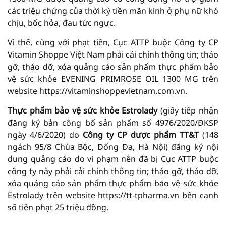
các triệu chứng của thời kỳ tiền mãn kinh ở phụ nữ khó
chịu, bốc hỏa, đau tức ngực.
Vì thế, cùng với phạt tiền, Cục ATTP buộc Công ty CP
Vitamin Shoppe Việt Nam phải cải chính thông tin; tháo
gỡ, tháo dỡ, xóa quảng cáo sản phẩm thực phẩm bảo
vệ sức khỏe EVENING PRIMROSE OIL 1300 MG trên
website https://vitaminshoppevietnam.com.vn.
Thực phẩm bảo vệ sức khỏe Estrolady
(giấy tiếp nhận
đăng ký bản công bố sản phẩm số 4976/2020/ĐKSP
ngày 4/6/2020) do
Công ty
CP
dược phẩm TT&T
(148
ngách 95/8 Chùa Bộc, Đống Đa, Hà Nội) đăng ký nội
dung quảng cáo do vi phạm nên đã bị Cục ATTP buộc
công ty này phải cải chính thông tin; tháo gỡ, tháo dỡ,
xóa quảng cáo sản phẩm thực phẩm bảo vệ sức khỏe
Estrolady trên website https://tt-tpharma.vn bên cạnh
số tiền phạt 25 triệu đồng.