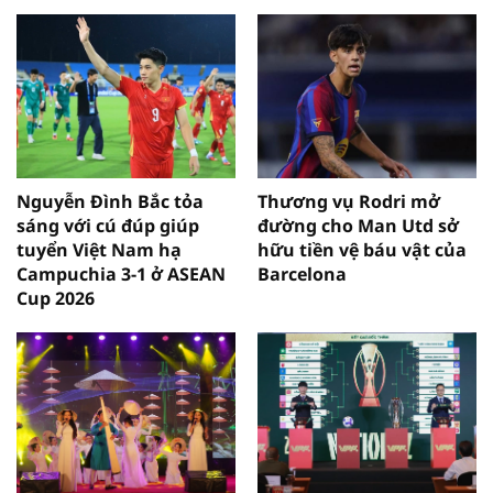
Nguyễn Đình Bắc tỏa
Thương vụ Rodri mở
sáng với cú đúp giúp
đường cho Man Utd sở
tuyển Việt Nam hạ
hữu tiền vệ báu vật của
Campuchia 3-1 ở ASEAN
Barcelona
Cup 2026