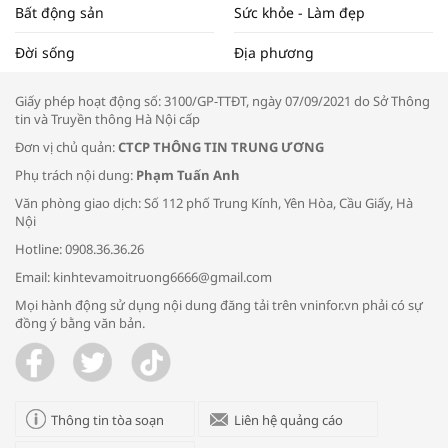
Bất động sản
Sức khỏe - Làm đẹp
Tọa đàm “Xúc tiến thương mại: Khơi
Đời sống
Địa phương
thông đầu ra cho sản phẩm OCOP”
Giấy phép hoạt động số: 3100/GP-TTĐT, ngày 07/09/2021 do Sở Thông
tin và Truyền thông Hà Nội cấp
Đơn vị chủ quản:
CTCP THÔNG TIN TRUNG ƯƠNG
Phụ trách nội dung:
Phạm Tuấn Anh
Bác sĩ tư vấn cách phòng tránh bệnh
Văn phòng giao dịch: Số 112 phố Trung Kính, Yên Hòa, Cầu Giấy, Hà
đường hô hấp trong thời tiết giao mùa
Nội
Hotline: 0908.36.36.26
Email: kinhtevamoitruong6666@gmail.com
Mọi hành động sử dụng nội dung đăng tải trên vninfor.vn phải có sự
đồng ý bằng văn bản.
Trao yêu thương cho em
Thông tin tòa soạn
Liên hệ quảng cáo