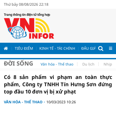
Thứ bảy 08/08/2026 22:18
Trang thông tin điện tử tổng hợp
ƯƠNG
TIÊU ĐIỂM
KINH TẾ - TÀI CHÍNH
ĐẤU GIÁ - ĐẤU THẦ
ĐỜI SỐNG
Văn hóa - Thể thao
Du lịch
Nhịp s
Có 8 sản phẩm vi phạm an toàn thực
phẩm, Công ty TNHH Tín Hưng Sơn đứng
top đầu 10 đơn vị bị xử phạt
VĂN HÓA - THỂ THAO
10/03/2023 10:26