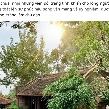
chùa, nhìn những viên sỏi trắng tinh khiến cho lòng ngườ
g toát lên sự phúc hậu song vẫn mang vẻ uy nghiêm, đượ
àng, trắng làm chủ đạo.