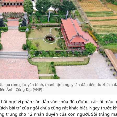
, tạo cảm giác yên bình, thanh tịnh ngay lần đầu tiên du khách đ
đến.Ảnh: Công Đạt (VNP)
bất ngờ vì phần sân dẫn vào chùa đều được trải sỏi màu t
ách bài trí của ngôi chùa cũng rất khác biệt. Ngay trước k
ợng trưng cho 12 nhân duyên của con người. Sỏi trắng m