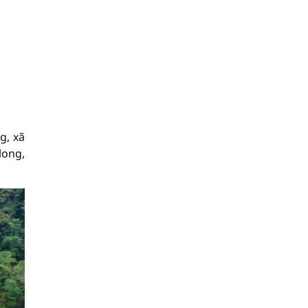
g, xã
long,