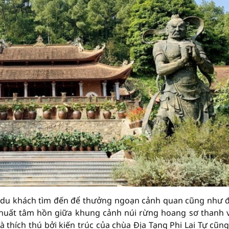
 du khách tìm đến để thưởng ngoạn cảnh quan cũng như đ
khuất tâm hồn giữa khung cảnh núi rừng hoang sơ thanh 
 thích thú bởi kiến trúc của chùa Địa Tạng Phi Lai Tự cũn