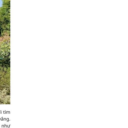
i tìm
vắng.
g như