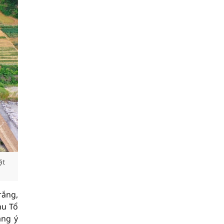
ặt
rắng,
hu Tổ
ang ý