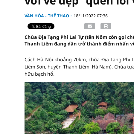
với vẻ đẹp "quên lối 
VĂN HÓA - THỂ THAO
18/11/2022 07:36
Chùa Địa Tạng Phi Lai Tự (tên Nôm còn gọi ch
Thanh Liêm đang dần trở thành điểm nhấn về
Cách Hà Nội khoảng 70km, chùa Địa Tạng Phi La
Liêm Sơn, huyện Thanh Liêm, Hà Nam). Chùa tựa 
hữu bạch hổ.