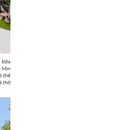
c bữa
m hồn
ó thể
à thờ