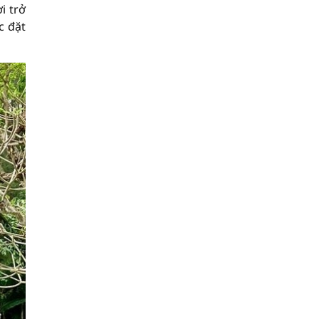
i trở
c đặt