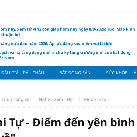
hôm nay, xem tử vi 12 con giáp hôm nay ngày 8/8/2026: Tuổi Mão kinh
 thuận lợi
àng nửa đầu năm 2026: Áp lực đằng sau niềm vui lãi lớn
oạch và hạ tầng đang mở ra chu kỳ tăng trưởng mới của bất động
iệt Nam
ất giảm 30% thuế cho hộ, cá nhân kinh doanh, doanh nghiệp thu
0 tỷ đồng
ĐẤU GIÁ - ĐẤU THẦU
BẤT ĐỘNG SẢN
SỨC KHỎE - L
ng hôm nay 7/8: Thị trường lặng sóng
y mua nhà tăng cao, thị trường đối mặt sức ép thanh khoản
người trẻ quốc tế xem Phú Quốc là “thiên đường lập nghiệp”
Nhịp sống số
Nghe - Xem - Đọc
Muôn màu
g vụ Rodri mở đường cho Man Utd sở hữu tiền vệ báu vật của
lona
ai Tự - Điểm đến yên bình
ách thức đối với tham vọng công nghệ của Đông Nam Á
òng đấu giá 57 lô đất tại phường Kiến An, với giá khởi điểm từ 18
 đồng/m2