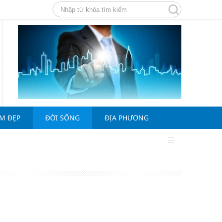
ÀM ĐẸP
ĐỜI SỐNG
ĐỊA PHƯƠNG