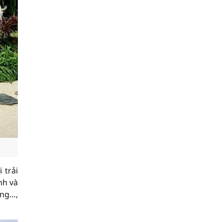
 trải
nh và
ừng…,