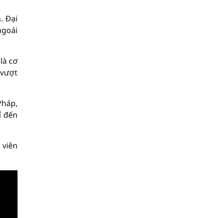
. Đại
ngoái
là cơ
 vượt
Pháp,
ỉ đến
 viên