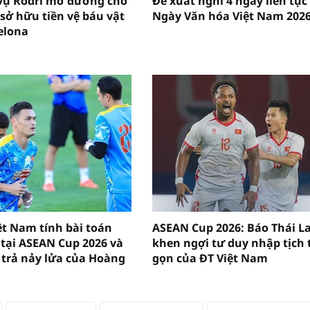
vụ Rodri mở đường cho
Đề xuất nghỉ 4 ngày liên tục
sở hữu tiền vệ báu vật
Ngày Văn hóa Việt Nam 202
elona
ệt Nam tính bài toán
ASEAN Cup 2026: Báo Thái L
 tại ASEAN Cup 2026 và
khen ngợi tư duy nhập tịch 
trả nảy lửa của Hoàng
gọn của ĐT Việt Nam