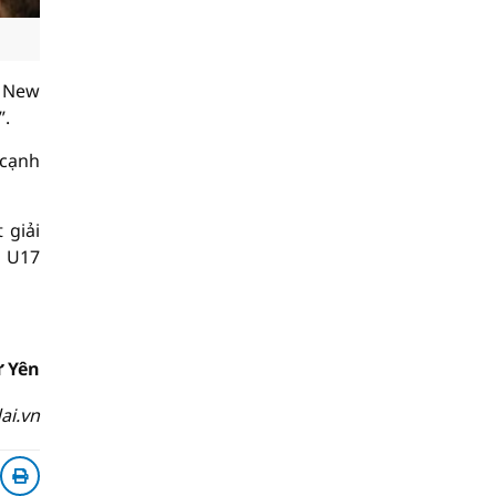
7 New
”.
 cạnh
 giải
i U17
 Yên
ai.vn