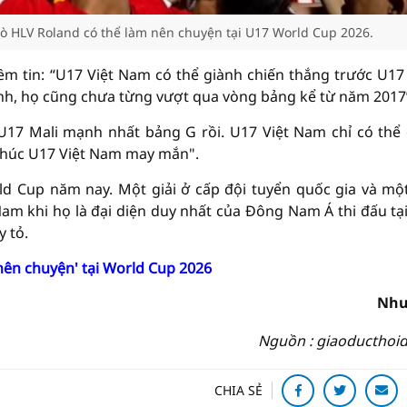
ò HLV Roland có thể làm nên chuyện tại U17 World Cup 2026.
iềm tin: “U17 Việt Nam có thể giành chiến thắng trước U1
nh, họ cũng chưa từng vượt qua vòng bảng kể từ năm 2017
n U17 Mali mạnh nhất bảng G rồi. U17 Việt Nam chỉ có thể
. Chúc U17 Việt Nam may mắn".
d Cup năm nay. Một giải ở cấp đội tuyển quốc gia và một
Nam khi họ là đại diện duy nhất của Đông Nam Á thi đấu tạ
 tỏ.
ên chuyện' tại World Cup 2026
Như
Nguồn : giaoducthoid
CHIA SẺ