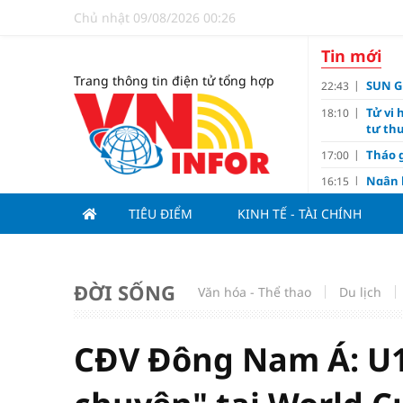
Chủ nhật 09/08/2026 00:26
Tin mới
Trang thông tin điện tử tổng hợp
SUN GR
22:43
Tử vi 
18:10
tư thu
Tháo g
17:00
Ngân 
16:15
Tín d
14:10
TIÊU ĐIỂM
KINH TẾ - TÀI CHÍNH
hạng
Đồng T
11:00
Nguyễ
10:32
ĐỜI SỐNG
Văn hóa - Thể thao
Du lịch
3-1 ở 
Giá và
10:23
Các c
09:00
CĐV Đông Nam Á: U1
Lợi í
08:15