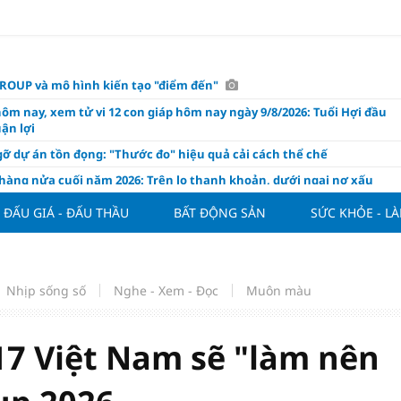
OUP và mô hình kiến tạo "điểm đến"
hôm nay, xem tử vi 12 con giáp hôm nay ngày 9/8/2026: Tuổi Hợi đầu
ận lợi
ỡ dự án tồn đọng: "Thước đo" hiệu quả cải cách thể chế
hàng nửa cuối năm 2026: Trên lo thanh khoản, dưới ngại nợ xấu
ụng/GDP của Việt Nam "phình" lên 155%, cao gấp 3 lần nhóm cùng
ĐẤU GIÁ - ĐẤU THẦU
BẤT ĐỘNG SẢN
SỨC KHỎE - L
háp: Đấu giá 58.965 m² đất và nhà xưởng tại xã Tân Hồng
n Đình Bắc tỏa sáng với cú đúp giúp tuyển Việt Nam hạ Campuchia
ASEAN Cup 2026
Nhịp sống số
Nghe - Xem - Đọc
Muôn màu
ng hôm nay 8/8: Vàng thế giới "nhảy vọt"
ổ phiếu IPO có được phân bổ dòng vốn mới từ nâng hạng thị trường?
7 Việt Nam sẽ "làm nên
ch của nước chanh gừng