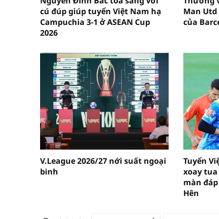
Nguyễn Đình Bắc tỏa sáng với
Thương 
cú đúp giúp tuyển Việt Nam hạ
Man Utd 
Campuchia 3-1 ở ASEAN Cup
của Barc
2026
V.League 2026/27 nới suất ngoại
Tuyển Vi
binh
xoay tua
màn đáp 
Hên