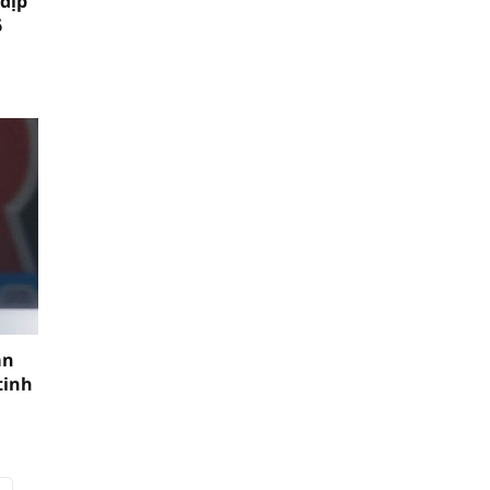
 dịp
6
an
tinh