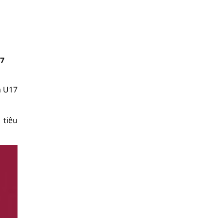
17
à U17
 tiêu