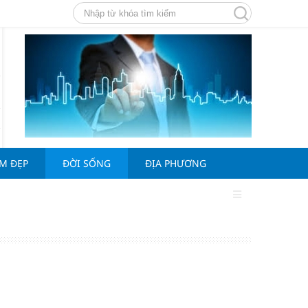
ÀM ĐẸP
ĐỜI SỐNG
ĐỊA PHƯƠNG