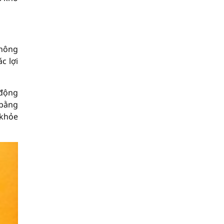
không
c lợi
 động
 bằng
 khỏe