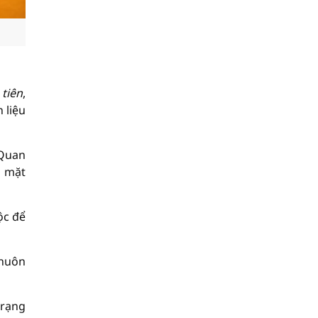
tiên
,
 liệu
 Quan
g mặt
ộc để
khuôn
 rạng