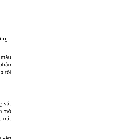
ồng
n màu
 phản
p tối
g sát
àm mờ
c nốt
guyên