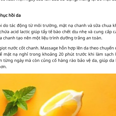
phục hồi da
ỏi do tác động từ môi trường, mặt nạ chanh và sữa chua 
hứa acid lactic giúp tẩy tế bào chết dịu nhẹ và cung cấp cá
a chanh tạo nên một liệu trình dưỡng trắng an toàn.
 giọt nước cốt chanh. Massage hỗn hợp lên da theo chuyển
ể mặt nạ nghỉ trong khoảng 20 phút trước khi làm sạch
ên từng ngày mà còn củng cố hàng rào bảo vệ da, giúp da
hơn.