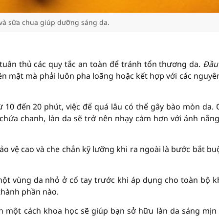
và sữa chua giúp dưỡng sáng da.
tuân thủ các quy tắc an toàn để tránh tổn thương da.
Đầu 
n mặt mà phải luôn pha loãng hoặc kết hợp với các nguyên
từ 10 đến 20 phút, việc để quá lâu có thể gây bào mòn da.
ó chứa chanh, làn da sẽ trở nên nhạy cảm hơn với ánh nắn
ảo vệ cao và che chắn kỹ lưỡng khi ra ngoài là bước bắt bu
 một vùng da nhỏ ở cổ tay trước khi áp dụng cho toàn bộ 
 thành phần nào.
iên một cách khoa học sẽ giúp bạn sở hữu làn da sáng mịn