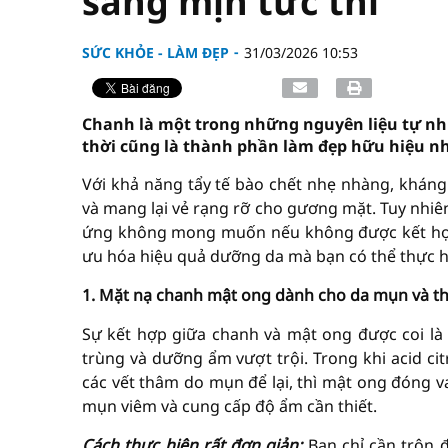
sáng mịn tức thì
SỨC KHỎE - LÀM ĐẸP
31/03/2026 10:53
Chanh là một trong những nguyên liệu tự nhi
thời cũng là thành phần làm đẹp hữu hiệu nh
Với khả năng tẩy tế bào chết nhẹ nhàng, kháng 
và mang lại vẻ rạng rỡ cho gương mặt. Tuy nhiên
ứng không mong muốn nếu không được kết hợp 
ưu hóa hiệu quả dưỡng da mà bạn có thể thực hi
1. Mặt nạ chanh mật ong dành cho da mụn và 
Sự kết hợp giữa chanh và mật ong được coi là
trùng và dưỡng ẩm vượt trội. Trong khi acid ci
các vết thâm do mụn để lại, thì mật ong đóng v
mụn viêm và cung cấp độ ẩm cần thiết.
Cách thực hiện rất đơn giản:
Bạn chỉ cần trộn 