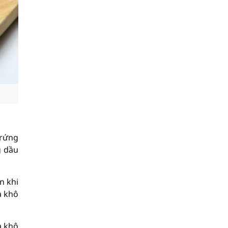
trứng
g dầu
n khi
ạ khô
a khô