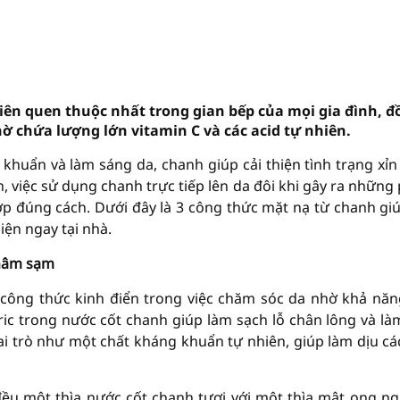
ên quen thuộc nhất trong gian bếp của mọi gia đình, đ
ờ chứa lượng lớn vitamin C và các acid tự nhiên.
khuẩn và làm sáng da, chanh giúp cải thiện tình trạng xỉ
, việc sử dụng chanh trực tiếp lên da đôi khi gây ra những
đúng cách. Dưới đây là 3 công thức mặt nạ từ chanh giú
ện ngay tại nhà.
thâm sạm
 công thức kinh điển trong việc chăm sóc da nhờ khả năn
tric trong nước cốt chanh giúp làm sạch lỗ chân lông và l
ai trò như một chất kháng khuẩn tự nhiên, giúp làm dịu cá
đều một thìa nước cốt chanh tươi với một thìa mật ong n