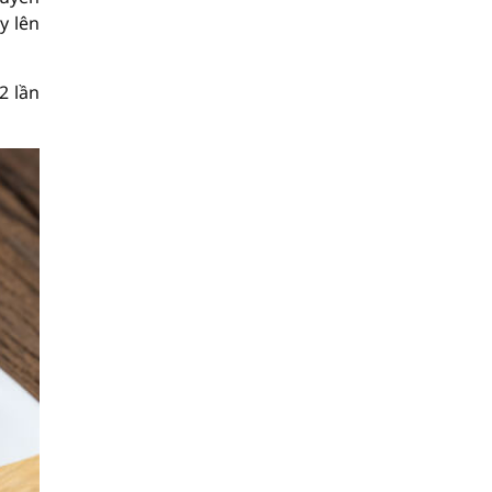
y lên
2 lần