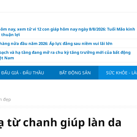
hôm nay, xem tử vi 12 con giáp hôm nay ngày 8/8/2026: Tuổi Mão kinh
 thuận lợi
àng nửa đầu năm 2026: Áp lực đằng sau niềm vui lãi lớn
oạch và hạ tầng đang mở ra chu kỳ tăng trưởng mới của bất động
iệt Nam
ất giảm 30% thuế cho hộ, cá nhân kinh doanh, doanh nghiệp thu
0 tỷ đồng
ĐẤU GIÁ - ĐẤU THẦU
BẤT ĐỘNG SẢN
SỨC KHỎE - L
ng hôm nay 7/8: Thị trường lặng sóng
y mua nhà tăng cao, thị trường đối mặt sức ép thanh khoản
người trẻ quốc tế xem Phú Quốc là “thiên đường lập nghiệp”
m đẹp
g vụ Rodri mở đường cho Man Utd sở hữu tiền vệ báu vật của
lona
ạ từ chanh giúp làn da
ách thức đối với tham vọng công nghệ của Đông Nam Á
òng đấu giá 57 lô đất tại phường Kiến An, với giá khởi điểm từ 18
 đồng/m2