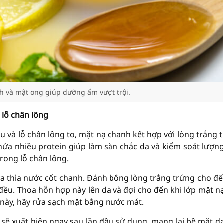
h và mật ong giúp dưỡng ẩm vượt trội.
 lỗ chân lông
u và lỗ chân lông to, mặt nạ chanh kết hợp với lòng trắng 
hứa nhiều protein giúp làm săn chắc da và kiểm soát lượn
trong lỗ chân lông.
a thìa nước cốt chanh. Đánh bông lòng trắng trứng cho đế
đều. Thoa hỗn hợp này lên da và đợi cho đến khi lớp mặt n
c này, hãy rửa sạch mặt bằng nước mát.
 sẽ xuất hiện ngay sau lần đầu sử dụng, mang lại bề mặt d