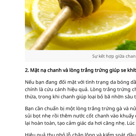
Sự kết hợp giữa chan
2. Mặt nạ chanh và lòng trắng trứng giúp se khít
Nếu bạn đang đối mặt với tình trạng da bóng dầ
chính là cứu cánh hiệu quả. Lòng trắng trứng c
thừa, trong khi chanh giúp loại bỏ bã nhờn sâu 
Bạn cần chuẩn bị một lòng trắng trứng gà và nử
sủi bọt nhẹ rồi thêm nước cốt chanh vào khuấy 
lại hoàn toàn, tạo cảm giác da hơi căng nhẹ. Lú
Hiệu quả thu nhỏ lỗ chân lông và kiểm soát dầu