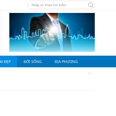
ÀM ĐẸP
ĐỜI SỐNG
ĐỊA PHƯƠNG