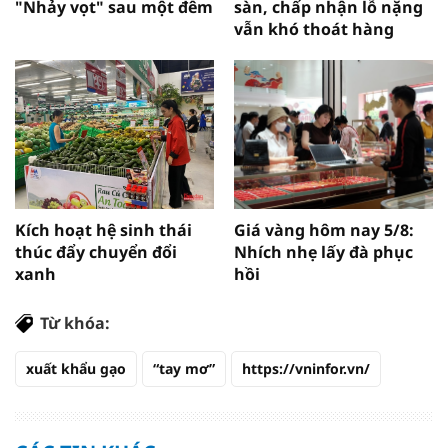
"Nhảy vọt" sau một đêm
sàn, chấp nhận lỗ nặng
vẫn khó thoát hàng
Kích hoạt hệ sinh thái
Giá vàng hôm nay 5/8:
thúc đẩy chuyển đổi
Nhích nhẹ lấy đà phục
xanh
hồi
Từ khóa:
xuất khẩu gạo
“tay mơ”
https://vninfor.vn/