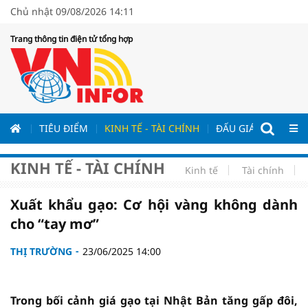
Chủ nhật 09/08/2026 14:11
Trang thông tin điện tử tổng hợp
ƯƠNG
TIÊU ĐIỂM
KINH TẾ - TÀI CHÍNH
ĐẤU GIÁ - ĐẤU THẦ
KINH TẾ - TÀI CHÍNH
Kinh tế
Tài chính
Xuất khẩu gạo: Cơ hội vàng không dành
cho “tay mơ”
THỊ TRƯỜNG
23/06/2025 14:00
Trong bối cảnh giá gạo tại Nhật Bản tăng gấp đôi,