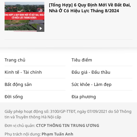
[Tổng Hợp] 6 Quy Định Mới Về Đất Đai,
Nhà Ở Có Hiệu Lực Tháng 8/2024
WORLDBANK DỰ BÁO KINH TẾ VIỆT
NAM NĂM 2024 VÀ NĂM 2025 | NHỊP
Trang chủ
Tiêu điểm
ĐẬP THỊ TRƯỜNG #62
Kinh tế - Tài chính
Đấu giá - Đấu thầu
Bất động sản
Sức khỏe - Làm đẹp
Tọa đàm “Xúc tiến thương mại: Khơi
Đời sống
Địa phương
thông đầu ra cho sản phẩm OCOP”
Giấy phép hoạt động số: 3100/GP-TTĐT, ngày 07/09/2021 do Sở Thông
tin và Truyền thông Hà Nội cấp
Đơn vị chủ quản:
CTCP THÔNG TIN TRUNG ƯƠNG
Phụ trách nội dung:
Phạm Tuấn Anh