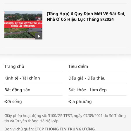
[Tổng Hợp] 6 Quy Định Mới Về Đất Đai,
Nhà Ở Có Hiệu Lực Tháng 8/2024
WORLDBANK DỰ BÁO KINH TẾ VIỆT
NAM NĂM 2024 VÀ NĂM 2025 | NHỊP
Trang chủ
Tiêu điểm
ĐẬP THỊ TRƯỜNG #62
Kinh tế - Tài chính
Đấu giá - Đấu thầu
Bất động sản
Sức khỏe - Làm đẹp
Tọa đàm “Xúc tiến thương mại: Khơi
Đời sống
Địa phương
thông đầu ra cho sản phẩm OCOP”
Giấy phép hoạt động số: 3100/GP-TTĐT, ngày 07/09/2021 do Sở Thông
tin và Truyền thông Hà Nội cấp
Đơn vị chủ quản:
CTCP THÔNG TIN TRUNG ƯƠNG