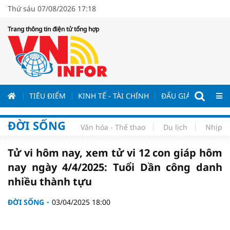
Thứ sáu 07/08/2026 17:18
Trang thông tin điện tử tổng hợp
ƯƠNG
TIÊU ĐIỂM
KINH TẾ - TÀI CHÍNH
ĐẤU GIÁ - ĐẤU THẦ
ĐỜI SỐNG
Văn hóa - Thể thao
Du lịch
Nhịp s
Tử vi hôm nay, xem tử vi 12 con giáp hôm
nay ngày 4/4/2025: Tuổi Dần công danh
nhiều thành tựu
ĐỜI SỐNG
03/04/2025 18:00