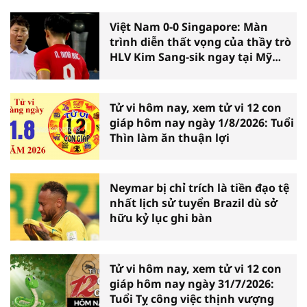
Việt Nam 0-0 Singapore: Màn
trình diễn thất vọng của thầy trò
HLV Kim Sang-sik ngay tại Mỹ
Đình
Tử vi hôm nay, xem tử vi 12 con
giáp hôm nay ngày 1/8/2026: Tuổi
Thìn làm ăn thuận lợi
Neymar bị chỉ trích là tiền đạo tệ
nhất lịch sử tuyển Brazil dù sở
hữu kỷ lục ghi bàn
Tử vi hôm nay, xem tử vi 12 con
giáp hôm nay ngày 31/7/2026:
Tuổi Tỵ công việc thịnh vượng