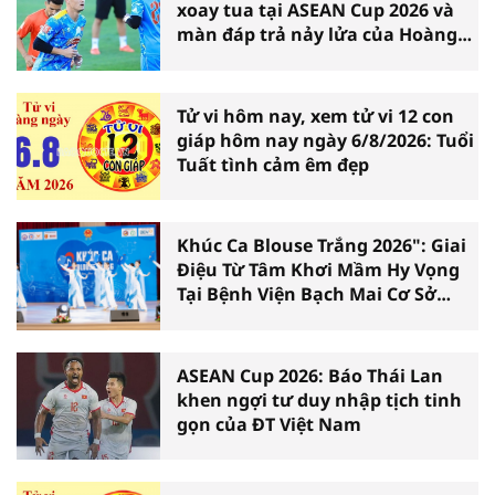
xoay tua tại ASEAN Cup 2026 và
màn đáp trả nảy lửa của Hoàng
Hên
Tử vi hôm nay, xem tử vi 12 con
giáp hôm nay ngày 6/8/2026: Tuổi
Tuất tình cảm êm đẹp
Khúc Ca Blouse Trắng 2026": Giai
Điệu Từ Tâm Khơi Mầm Hy Vọng
Tại Bệnh Viện Bạch Mai Cơ Sở
Ninh Bình
ASEAN Cup 2026: Báo Thái Lan
khen ngợi tư duy nhập tịch tinh
gọn của ĐT Việt Nam