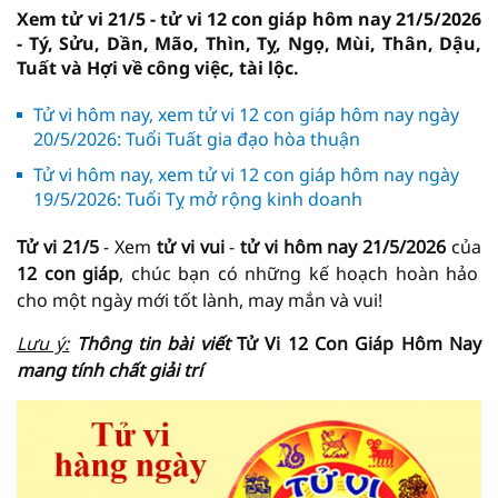
Xem tử vi 21/5 - tử vi 12 con giáp hôm nay 21/5/2026
- Tý, Sửu, Dần, Mão, Thìn, Tỵ, Ngọ, Mùi, Thân, Dậu,
Tuất và Hợi về công việc, tài lộc.
Tử vi hôm nay, xem tử vi 12 con giáp hôm nay ngày
20/5/2026: Tuổi Tuất gia đạo hòa thuận
Tử vi hôm nay, xem tử vi 12 con giáp hôm nay ngày
19/5/2026: Tuổi Tỵ mở rộng kinh doanh
Tử vi 21/5
- Xem
tử vi vui
-
tử vi hôm nay
21/5/2026
của
12 con giáp
, chúc bạn có những kế hoạch hoàn hảo
cho một ngày mới tốt lành, may mắn và vui!
Lưu ý:
Thông tin bài viết
Tử Vi 12 Con Giáp Hôm Nay
mang tính chất giải trí