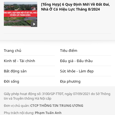
[Tổng Hợp] 6 Quy Định Mới Về Đất Đai,
Nhà Ở Có Hiệu Lực Tháng 8/2024
WORLDBANK DỰ BÁO KINH TẾ VIỆT
NAM NĂM 2024 VÀ NĂM 2025 | NHỊP
Trang chủ
Tiêu điểm
ĐẬP THỊ TRƯỜNG #62
Kinh tế - Tài chính
Đấu giá - Đấu thầu
Bất động sản
Sức khỏe - Làm đẹp
Tọa đàm “Xúc tiến thương mại: Khơi
Đời sống
Địa phương
thông đầu ra cho sản phẩm OCOP”
Giấy phép hoạt động số: 3100/GP-TTĐT, ngày 07/09/2021 do Sở Thông
tin và Truyền thông Hà Nội cấp
Đơn vị chủ quản:
CTCP THÔNG TIN TRUNG ƯƠNG
Phụ trách nội dung:
Phạm Tuấn Anh