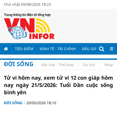
Chủ nhật 09/08/2026 18:23
Trang thông tin điện tử tổng hợp
ƯƠNG
TIÊU ĐIỂM
KINH TẾ - TÀI CHÍNH
ĐẤU GIÁ - ĐẤU THẦ
ĐỜI SỐNG
Văn hóa - Thể thao
Du lịch
Nhịp s
Tử vi hôm nay, xem tử vi 12 con giáp hôm
nay ngày 21/5/2026: Tuổi Dần cuộc sống
bình yên
ĐỜI SỐNG
20/05/2026 18:10