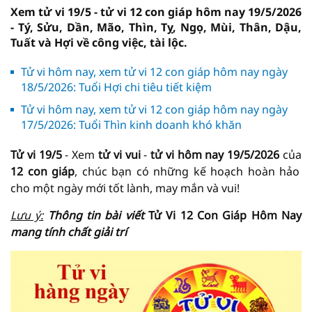
Xem tử vi 19/5 - tử vi 12 con giáp hôm nay 19/5/2026
- Tý, Sửu, Dần, Mão, Thìn, Tỵ, Ngọ, Mùi, Thân, Dậu,
Tuất và Hợi về công việc, tài lộc.
Tử vi hôm nay, xem tử vi 12 con giáp hôm nay ngày
18/5/2026: Tuổi Hợi chi tiêu tiết kiệm
Tử vi hôm nay, xem tử vi 12 con giáp hôm nay ngày
17/5/2026: Tuổi Thìn kinh doanh khó khăn
Tử vi 19/5
- Xem
tử vi vui
-
tử vi hôm nay
19/5/2026
của
12 con giáp
, chúc bạn có những kế hoạch hoàn hảo
cho một ngày mới tốt lành, may mắn và vui!
Lưu ý:
Thông tin bài viết
Tử Vi 12 Con Giáp Hôm Nay
mang tính chất giải trí