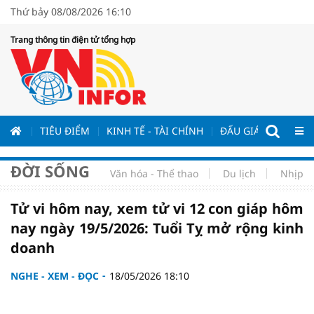
Thứ bảy 08/08/2026 16:10
Trang thông tin điện tử tổng hợp
ƯƠNG
TIÊU ĐIỂM
KINH TẾ - TÀI CHÍNH
ĐẤU GIÁ - ĐẤU THẦ
ĐỜI SỐNG
Văn hóa - Thể thao
Du lịch
Nhịp s
Tử vi hôm nay, xem tử vi 12 con giáp hôm
nay ngày 19/5/2026: Tuổi Tỵ mở rộng kinh
doanh
NGHE - XEM - ĐỌC
18/05/2026 18:10