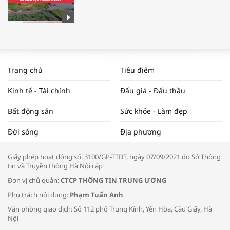
WORLDBANK DỰ BÁO KINH TẾ VIỆT
NAM NĂM 2024 VÀ NĂM 2025 | NHỊP
Trang chủ
Tiêu điểm
ĐẬP THỊ TRƯỜNG #62
Kinh tế - Tài chính
Đấu giá - Đấu thầu
Bất động sản
Sức khỏe - Làm đẹp
Tọa đàm “Xúc tiến thương mại: Khơi
Đời sống
Địa phương
thông đầu ra cho sản phẩm OCOP”
Giấy phép hoạt động số: 3100/GP-TTĐT, ngày 07/09/2021 do Sở Thông
tin và Truyền thông Hà Nội cấp
Đơn vị chủ quản:
CTCP THÔNG TIN TRUNG ƯƠNG
Phụ trách nội dung:
Phạm Tuấn Anh
Bác sĩ tư vấn cách phòng tránh bệnh
Văn phòng giao dịch: Số 112 phố Trung Kính, Yên Hòa, Cầu Giấy, Hà
đường hô hấp trong thời tiết giao mùa
Nội