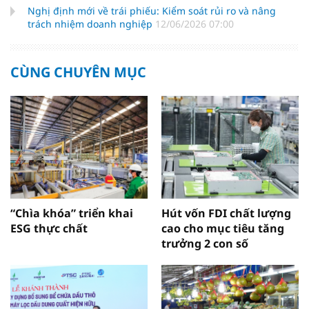
Nghị định mới về trái phiếu: Kiểm soát rủi ro và nâng
trách nhiệm doanh nghiệp
12/06/2026 07:00
CÙNG CHUYÊN MỤC
“Chìa khóa” triển khai
Hút vốn FDI chất lượng
ESG thực chất
cao cho mục tiêu tăng
trưởng 2 con số