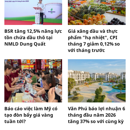
BSR tăng 12,5% năng lực
Giá xăng dầu và thực
tồn chứa dầu thô tại
phẩm "hạ nhiệt", CPI
NMLD Dung Quất
tháng 7 giảm 0,12% so
với tháng trước
Báo cáo việc làm Mỹ có
Văn Phú báo lợi nhuận 6
tạo đòn bẩy giá vàng
tháng đầu năm 2026
tuần tới?
tăng 37% so với cùng kỳ