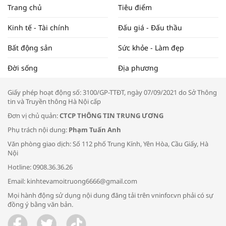
NAM NĂM 2024 VÀ NĂM 2025 | NHỊP
Trang chủ
Tiêu điểm
ĐẬP THỊ TRƯỜNG #62
Kinh tế - Tài chính
Đấu giá - Đấu thầu
Bất động sản
Sức khỏe - Làm đẹp
Tọa đàm “Xúc tiến thương mại: Khơi
Đời sống
Địa phương
thông đầu ra cho sản phẩm OCOP”
Giấy phép hoạt động số: 3100/GP-TTĐT, ngày 07/09/2021 do Sở Thông
tin và Truyền thông Hà Nội cấp
Đơn vị chủ quản:
CTCP THÔNG TIN TRUNG ƯƠNG
Phụ trách nội dung:
Phạm Tuấn Anh
Bác sĩ tư vấn cách phòng tránh bệnh
Văn phòng giao dịch: Số 112 phố Trung Kính, Yên Hòa, Cầu Giấy, Hà
đường hô hấp trong thời tiết giao mùa
Nội
Hotline: 0908.36.36.26
Email: kinhtevamoitruong6666@gmail.com
Mọi hành động sử dụng nội dung đăng tải trên vninfor.vn phải có sự
đồng ý bằng văn bản.
Trao yêu thương cho em