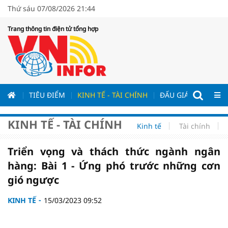
Thứ sáu 07/08/2026 21:44
Trang thông tin điện tử tổng hợp
ƯƠNG
TIÊU ĐIỂM
KINH TẾ - TÀI CHÍNH
ĐẤU GIÁ - ĐẤU THẦ
KINH TẾ - TÀI CHÍNH
Kinh tế
Tài chính
Triển vọng và thách thức ngành ngân
hàng: Bài 1 - Ứng phó trước những cơn
gió ngược
KINH TẾ
15/03/2023 09:52