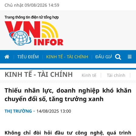
Chủ nhật 09/08/2026 14:59
Trang thông tin điện tử tổng hợp
ƯƠNG
TIÊU ĐIỂM
KINH TẾ - TÀI CHÍNH
ĐẤU GIÁ - ĐẤU THẦ
KINH TẾ - TÀI CHÍNH
Kinh tế
Tài chính
Thiếu nhân lực, doanh nghiệp khó khăn
chuyển đổi số, tăng trưởng xanh
THỊ TRƯỜNG
14/08/2025 13:00
Không chỉ đòi hỏi đầu tư công nghệ, quá trình