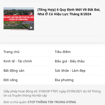
[Tổng Hợp] 6 Quy Định Mới Về Đất Đai,
Nhà Ở Có Hiệu Lực Tháng 8/2024
WORLDBANK DỰ BÁO KINH TẾ VIỆT
NAM NĂM 2024 VÀ NĂM 2025 | NHỊP
Trang chủ
Tiêu điểm
ĐẬP THỊ TRƯỜNG #62
Kinh tế - Tài chính
Đấu giá - Đấu thầu
Bất động sản
Sức khỏe - Làm đẹp
Tọa đàm “Xúc tiến thương mại: Khơi
Đời sống
Địa phương
thông đầu ra cho sản phẩm OCOP”
Giấy phép hoạt động số: 3100/GP-TTĐT, ngày 07/09/2021 do Sở Thông
tin và Truyền thông Hà Nội cấp
Đơn vị chủ quản:
CTCP THÔNG TIN TRUNG ƯƠNG