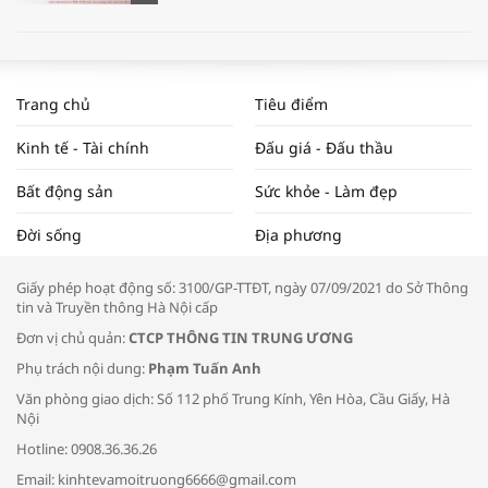
WORLDBANK DỰ BÁO KINH TẾ VIỆT
NAM NĂM 2024 VÀ NĂM 2025 | NHỊP
Trang chủ
Tiêu điểm
ĐẬP THỊ TRƯỜNG #62
Kinh tế - Tài chính
Đấu giá - Đấu thầu
Bất động sản
Sức khỏe - Làm đẹp
Tọa đàm “Xúc tiến thương mại: Khơi
Đời sống
Địa phương
thông đầu ra cho sản phẩm OCOP”
Giấy phép hoạt động số: 3100/GP-TTĐT, ngày 07/09/2021 do Sở Thông
tin và Truyền thông Hà Nội cấp
Đơn vị chủ quản:
CTCP THÔNG TIN TRUNG ƯƠNG
Phụ trách nội dung:
Phạm Tuấn Anh
Bác sĩ tư vấn cách phòng tránh bệnh
Văn phòng giao dịch: Số 112 phố Trung Kính, Yên Hòa, Cầu Giấy, Hà
đường hô hấp trong thời tiết giao mùa
Nội
Hotline: 0908.36.36.26
Email: kinhtevamoitruong6666@gmail.com