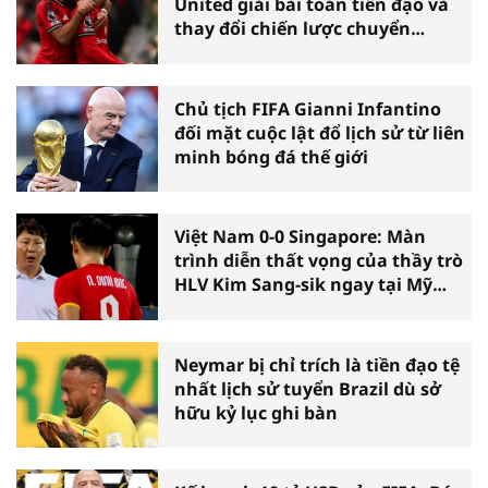
United giải bài toán tiền đạo và
thay đổi chiến lược chuyển
nhượng
Chủ tịch FIFA Gianni Infantino
đối mặt cuộc lật đổ lịch sử từ liên
minh bóng đá thế giới
Việt Nam 0-0 Singapore: Màn
trình diễn thất vọng của thầy trò
HLV Kim Sang-sik ngay tại Mỹ
Đình
Neymar bị chỉ trích là tiền đạo tệ
nhất lịch sử tuyển Brazil dù sở
hữu kỷ lục ghi bàn