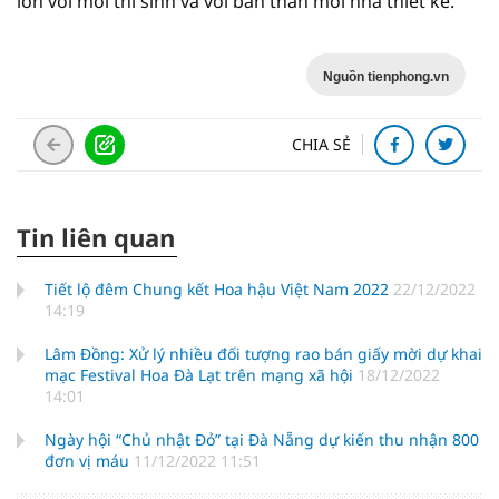
lớn với mỗi thí sinh và với bản thân mỗi nhà thiết kế.
Nguồn tienphong.vn
CHIA SẺ
Tin liên quan
Tiết lộ đêm Chung kết Hoa hậu Việt Nam 2022
22/12/2022
14:19
Lâm Đồng: Xử lý nhiều đối tượng rao bán giấy mời dự khai
mạc Festival Hoa Đà Lạt trên mạng xã hội
18/12/2022
14:01
Ngày hội “Chủ nhật Đỏ” tại Đà Nẵng dự kiến thu nhận 800
đơn vị máu
11/12/2022 11:51