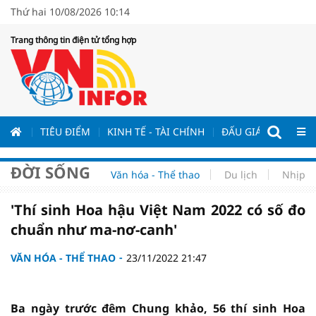
Thứ hai 10/08/2026 10:14
Trang thông tin điện tử tổng hợp
ƯƠNG
TIÊU ĐIỂM
KINH TẾ - TÀI CHÍNH
ĐẤU GIÁ - ĐẤU THẦ
ĐỜI SỐNG
Văn hóa - Thể thao
Du lịch
Nhịp s
'Thí sinh Hoa hậu Việt Nam 2022 có số đo
chuẩn như ma-nơ-canh'
VĂN HÓA - THỂ THAO
23/11/2022 21:47
Ba ngày trước đêm Chung khảo, 56 thí sinh Hoa