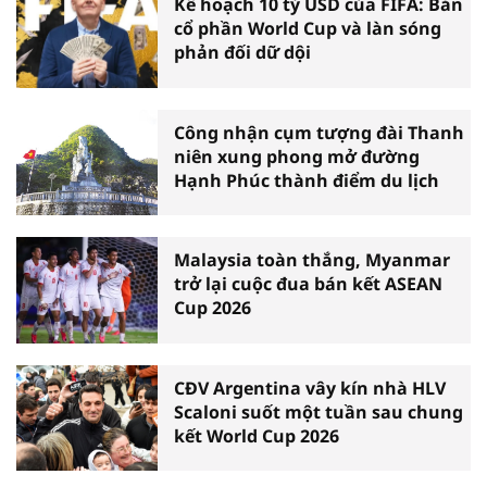
Kế hoạch 10 tỷ USD của FIFA: Bán
cổ phần World Cup và làn sóng
phản đối dữ dội
Công nhận cụm tượng đài Thanh
niên xung phong mở đường
Hạnh Phúc thành điểm du lịch
Malaysia toàn thắng, Myanmar
trở lại cuộc đua bán kết ASEAN
Cup 2026
CĐV Argentina vây kín nhà HLV
Scaloni suốt một tuần sau chung
kết World Cup 2026