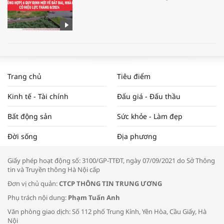
WORLDBANK DỰ BÁO KINH TẾ VIỆT
NAM NĂM 2024 VÀ NĂM 2025 | NHỊP
Trang chủ
Tiêu điểm
ĐẬP THỊ TRƯỜNG #62
Kinh tế - Tài chính
Đấu giá - Đấu thầu
Bất động sản
Sức khỏe - Làm đẹp
Tọa đàm “Xúc tiến thương mại: Khơi
Đời sống
Địa phương
thông đầu ra cho sản phẩm OCOP”
Giấy phép hoạt động số: 3100/GP-TTĐT, ngày 07/09/2021 do Sở Thông
tin và Truyền thông Hà Nội cấp
Đơn vị chủ quản:
CTCP THÔNG TIN TRUNG ƯƠNG
Phụ trách nội dung:
Phạm Tuấn Anh
Bác sĩ tư vấn cách phòng tránh bệnh
Văn phòng giao dịch: Số 112 phố Trung Kính, Yên Hòa, Cầu Giấy, Hà
đường hô hấp trong thời tiết giao mùa
Nội