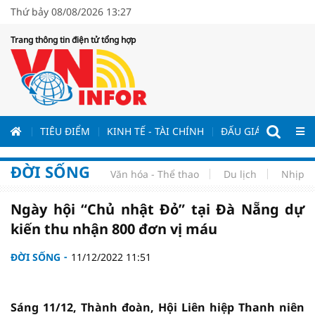
Thứ bảy 08/08/2026 13:27
Trang thông tin điện tử tổng hợp
ƯƠNG
TIÊU ĐIỂM
KINH TẾ - TÀI CHÍNH
ĐẤU GIÁ - ĐẤU THẦ
ĐỜI SỐNG
Văn hóa - Thể thao
Du lịch
Nhịp s
Ngày hội “Chủ nhật Đỏ” tại Đà Nẵng dự
kiến thu nhận 800 đơn vị máu
ĐỜI SỐNG
11/12/2022 11:51
Sáng 11/12, Thành đoàn, Hội Liên hiệp Thanh niên