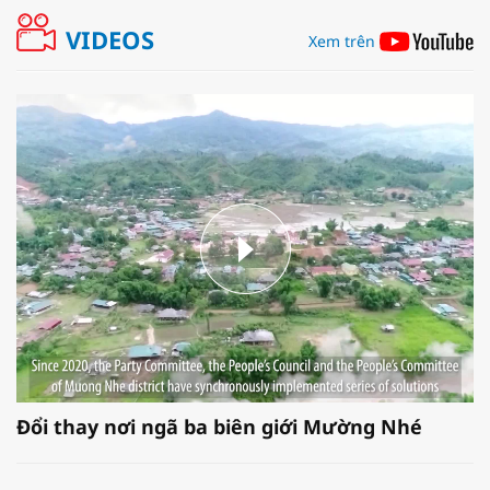
VIDEOS
Xem trên
Đổi thay nơi ngã ba biên giới Mường Nhé