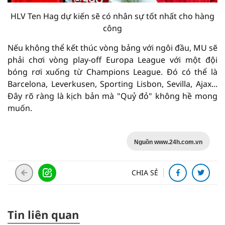
HLV Ten Hag dự kiến sẽ có nhân sự tốt nhất cho hàng
công
Nếu không thể kết thúc vòng bảng với ngôi đầu, MU sẽ
phải chơi vòng play-off Europa League với một đội
bóng rơi xuống từ Champions League. Đó có thể là
Barcelona, Leverkusen, Sporting Lisbon, Sevilla, Ajax...
Đây rõ ràng là kịch bản mà "Quỷ đỏ" không hề mong
muốn.
Nguồn www.24h.com.vn
CHIA SẺ
Tin liên quan