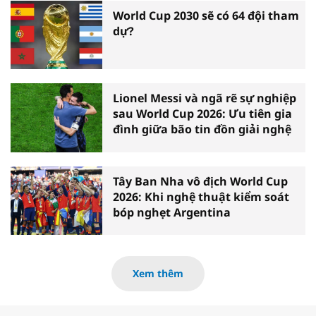
World Cup 2030 sẽ có 64 đội tham
dự?
Lionel Messi và ngã rẽ sự nghiệp
sau World Cup 2026: Ưu tiên gia
đình giữa bão tin đồn giải nghệ
Tây Ban Nha vô địch World Cup
2026: Khi nghệ thuật kiểm soát
bóp nghẹt Argentina
Xem thêm