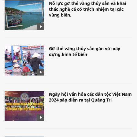
Nỗ lực gỡ thẻ vàng thủy sản và khai
thác nghề cá có trách nhiệm tại các
vùng biển.
Gỡ thẻ vàng thủy sản gắn với xây
dựng kinh tế biển
Ngày hội văn hóa các dân tộc Việt Nam
2024 sắp diễn ra tại Quảng Trị