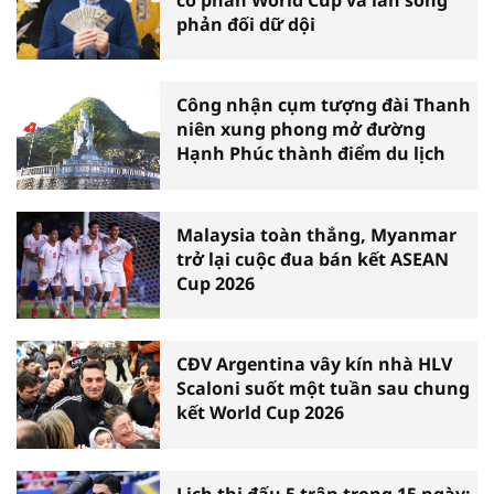
phản đối dữ dội
Công nhận cụm tượng đài Thanh
niên xung phong mở đường
Hạnh Phúc thành điểm du lịch
Malaysia toàn thắng, Myanmar
trở lại cuộc đua bán kết ASEAN
Cup 2026
CĐV Argentina vây kín nhà HLV
Scaloni suốt một tuần sau chung
kết World Cup 2026
Lịch thi đấu 5 trận trong 15 ngày: