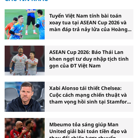
Tuyển Việt Nam tính bài toán
xoay tua tại ASEAN Cup 2026 và
màn đáp trả nảy lửa của Hoàng
Hên
ASEAN Cup 2026: Báo Thái Lan
khen ngợi tư duy nhập tịch tinh
gọn của ĐT Việt Nam
Xabi Alonso tái thiết Chelsea:
Cuộc cách mạng chiến thuật và
tham vọng hồi sinh tại Stamford
Bridge
Mbeumo tỏa sáng giúp Man
United giải bài toán tiền đạo và
thay đổi chiến lược chuyển