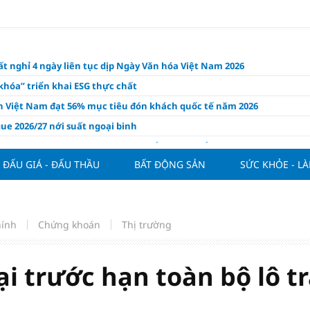
t nghỉ 4 ngày liên tục dịp Ngày Văn hóa Việt Nam 2026
khóa” triển khai ESG thực chất
ch Việt Nam đạt 56% mục tiêu đón khách quốc tế năm 2026
ue 2026/27 nới suất ngoại binh
thiện quy định người nước ngoài sở hữu nhà ở
ĐẤU GIÁ - ĐẤU THẦU
BẤT ĐỘNG SẢN
SỨC KHỎE - L
hôm nay, xem tử vi 12 con giáp hôm nay ngày 7/8/2026: Tuổi Thân làm
chăm chỉ
 đề xuất chỉ áp dụng thời hạn sử dụng chung cư theo niên hạn với
 xây mới
hính
Chứng khoán
Thị trường
n FDI chất lượng cao cho mục tiêu tăng trưởng 2 con số
lực nào để Việt Nam hiện thực hóa mục tiêu tăng trưởng 10%?
 trước hạn toàn bộ lô tr
n cứu tính tiền gửi Kho bạc vào nguồn vốn huy động của ngân hàng