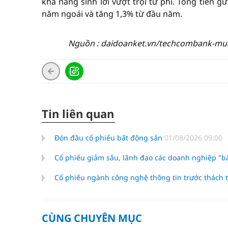
khả năng sinh lời vượt trội từ phí. Tổng tiền gử
năm ngoái và tăng 1,3% từ đầu năm.
Nguồn : daidoanket.vn/techcombank-mua-
Tin liên quan
Đón đầu cổ phiếu bất động sản
01/08/2026 09:00
Cổ phiếu giảm sâu, lãnh đạo các doanh nghiệp "
Cổ phiếu ngành công nghệ thông tin trước thách 
CÙNG CHUYÊN MỤC