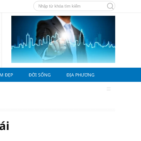
ÀM ĐẸP
ĐỜI SỐNG
ĐỊA PHƯƠNG
ái