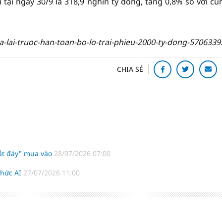
i tại ngày 30/9 là 318,9 nghìn tỷ đồng, tăng 0,8% so với cù
lai-truoc-han-toan-bo-lo-trai-phieu-2000-ty-dong-5706339
CHIA SẺ
bắt đáy" mua vào
28/07/2026 07:00
thức AI
27/07/2026 11:00