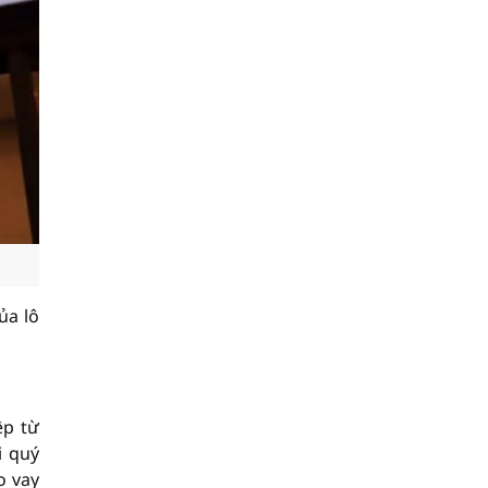
ủa lô
ệp từ
i quý
o vay