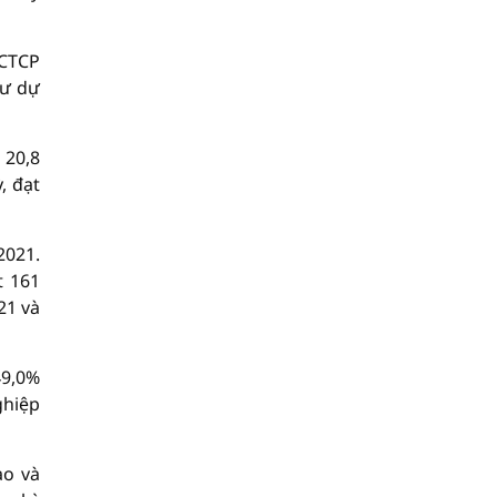
 CTCP
tư dự
 20,8
, đạt
2021.
t 161
21 và
49,0%
ghiệp
ao và