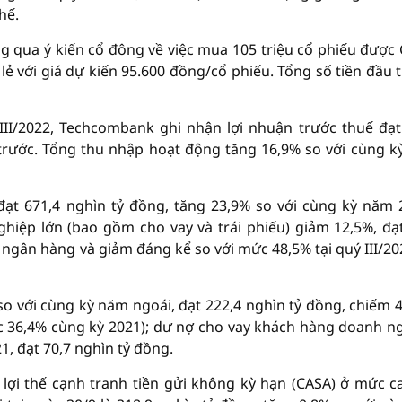
hế.
 qua ý kiến cổ đông về việc mua 105 triệu cổ phiếu được
 với giá dự kiến 95.600 đồng/cổ phiếu. Tổng số tiền đầu 
III/2022, Techcombank ghi nhận lợi nhuận trước thuế đạt
trước. Tổng thu nhập hoạt động tăng 16,9% so với cùng kỳ
đạt 671,4 nghìn tỷ đồng, tăng 23,9% so với cùng kỳ năm 
iệp lớn (bao gồm cho vay và trái phiếu) giảm 12,5%, đạ
 ngân hàng và giảm đáng kể so với mức 48,5% tại quý III/20
o với cùng kỳ năm ngoái, đạt 222,4 nghìn tỷ đồng, chiếm 
 36,4% cùng kỳ 2021); dư nợ cho vay khách hàng doanh n
1, đạt 70,7 nghìn tỷ đồng.
lợi thế cạnh tranh tiền gửi không kỳ hạn (CASA) ở mức c