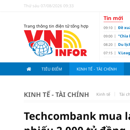
Thứ sáu 07/08/2026 09:33
Tin mới
Trang thông tin điện tử tổng hợp
Đề xuấ
09:10
“Chìa 
09:00
Du lị
08:20
V.Leag
07:15
Hoàn 
07:00
TIÊU ĐIỂM
KINH TẾ - TÀI CHÍNH
Tử vi 
18:05
việc 
HoREA
15:00
dự án
KINH TẾ - TÀI CHÍNH
Kinh tế
Tài c
Hút vố
15:00
Động 
13:15
Techcombank mua lại
Nghiê
13:00