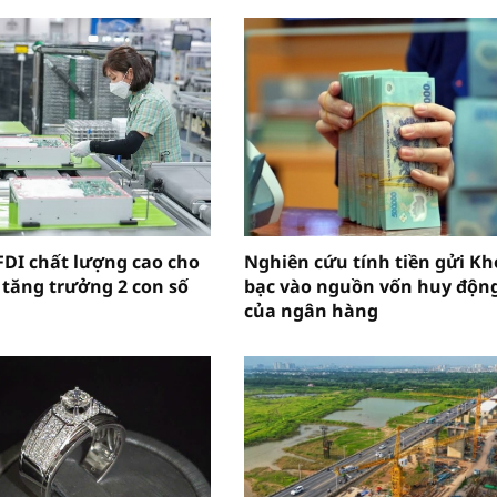
FDI chất lượng cao cho
Nghiên cứu tính tiền gửi Kh
 tăng trưởng 2 con số
bạc vào nguồn vốn huy độn
của ngân hàng