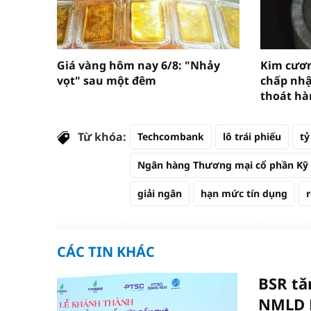
Giá vàng hôm nay 6/8: "Nhảy
Kim cươn
vọt" sau một đêm
chấp nhậ
thoát hà
Từ khóa:
Techcombank
lô trái phiếu
tỷ
Ngân hàng Thương mại cổ phần Kỹ
giải ngân
hạn mức tín dụng
CÁC TIN KHÁC
BSR tă
NMLD 