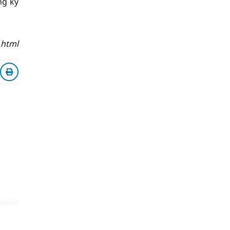
ng kỳ
.html