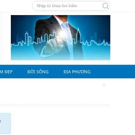
ÀM ĐẸP
ĐỜI SỐNG
ĐỊA PHƯƠNG
m