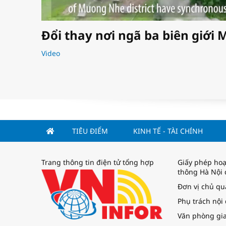
Đổi thay nơi ngã ba biên giớ
Video
TIÊU ĐIỂM
KINH TẾ - TÀI CHÍNH
Trang thông tin điện tử tổng hợp
Giấy phép hoạ
thông Hà Nội 
Đơn vị chủ q
Phụ trách nội
Văn phòng gia