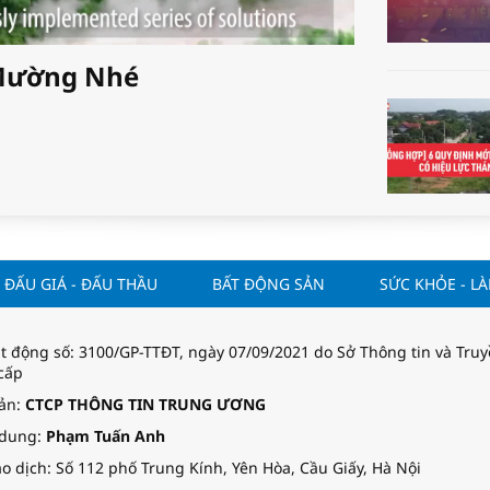
i Mường Nhé
ĐẤU GIÁ - ĐẤU THẦU
BẤT ĐỘNG SẢN
SỨC KHỎE - L
t động số: 3100/GP-TTĐT, ngày 07/09/2021 do Sở Thông tin và Tru
cấp
uản:
CTCP THÔNG TIN TRUNG ƯƠNG
 dung:
Phạm Tuấn Anh
o dịch: Số 112 phố Trung Kính, Yên Hòa, Cầu Giấy, Hà Nội