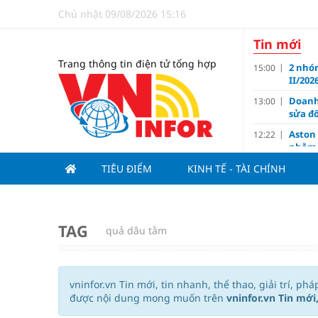
Chủ nhật 09/08/2026 15:16
Tin mới
Trang thông tin điện tử tổng hợp
2 nhó
15:00
II/202
Doanh
13:00
sửa đổ
Aston
12:22
nhằm 
Giá và
TIÊU ĐIỂM
KINH TẾ - TÀI CHÍNH
12:16
Họp b
11:59
Nam 2
Huế: Đ
11:00
TAG
quả dâu tằm
TOD m
11:00
5 thực
10:11
vninfor.vn Tin mới, tin nhanh, thể thao, giải trí, ph
Big 4
09:10
được nội dung mong muốn trên
vninfor.vn Tin mới,
Thị tr
09:00