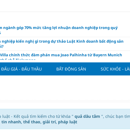
m ngành góp 70% mức tăng lợi nhuận doanh nghiệp trong quý
6
 nghiệp kiến nghị gì trong dự thảo Luật Kinh doanh bất động sản
i?
 Villa chính thức đàm phán mua Joao Palhinha từ Bayern Munich
thế chỗ Tielemans
ng tuần qua: Vàng thế giới "bứt tốc"
ĐẤU GIÁ - ĐẤU THẦU
BẤT ĐỘNG SẢN
SỨC KHỎE - L
áo công bố và chính thức mở màn Vòng sơ khảo Miss Galaxy Việt
026: Đỉnh cao nhan sắc trong kỷ nguyên số
ấu giá quyền sử dụng đất và khách sạn tại tại số 8 - 10 Chu Văn An
ở dư địa phát triển mới
 phẩm giàu chất xơ tốt nhất thúc đẩy giảm cân, bảo vệ tim mạch
áp luật - Kết quả tìm kiếm cho từ khóa "
 ngân hàng cắt giảm nghìn nhân sự, tăng thu nhập cho nhân viên
quả dâu tằm
", chúc bạn tì
 tin nhanh, thể thao, giải trí, pháp luật
ường giá rẻ và chiến lược chọn lọc cho nhà đầu tư cá nhân