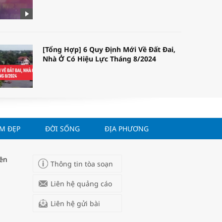
[Tổng Hợp] 6 Quy Định Mới Về Đất Đai,
Nhà Ở Có Hiệu Lực Tháng 8/2024
ÀM ĐẸP
ĐỜI SỐNG
ĐỊA PHƯƠNG
WORLDBANK DỰ BÁO KINH TẾ VIỆT
NAM NĂM 2024 VÀ NĂM 2025 | NHỊP
ĐẬP THỊ TRƯỜNG #62
yền
Thông tin tòa soạn
Liên hệ quảng cáo
Liên hệ gửi bài
Tọa đàm “Xúc tiến thương mại: Khơi