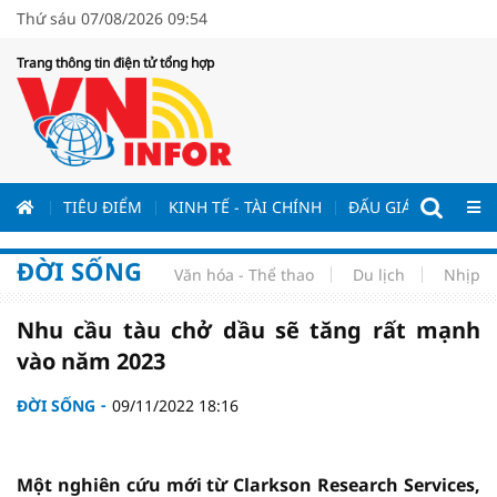
Thứ sáu 07/08/2026 09:54
Trang thông tin điện tử tổng hợp
ƯƠNG
TIÊU ĐIỂM
KINH TẾ - TÀI CHÍNH
ĐẤU GIÁ - ĐẤU THẦ
ĐỜI SỐNG
Văn hóa - Thể thao
Du lịch
Nhịp s
Nhu cầu tàu chở dầu sẽ tăng rất mạnh
vào năm 2023
ĐỜI SỐNG
09/11/2022 18:16
Một nghiên cứu mới từ Clarkson Research Services,