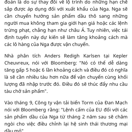
đoán là do sự thay đổi về lộ trình do những hạn chế
sắp được áp dụng đối với xuất khẩu của Nga. Nga sẽ
cần chuyển hướng sản phẩm dầu thô sang những
người mua không tham gia giới hạn giá hoặc các lệnh
trừng phạt, chẳng hạn như châu Á. Tuy nhiên, việc tái
định tuyến này dự kiến ​​sẽ làm tăng khoảng cách mà
các lô hàng của Nga được vận chuyển.
Nhà phân tích Anders Redigh Karlsen tại Kepler
Cheuvreux, nói với Bloomberg: "Nó có thể dễ dàng
tăng gấp 5 hoặc 6 lần khoảng cách và điều đó có nghĩa
là sẽ cần nhiều tàu hơn nữa để vận chuyển cùng khối
lượng đã nhập trước đó. Điều đó sẽ thúc đẩy nhu cầu
tàu chở sản phẩm".
Vào tháng 9, Công ty vận tải biển Torm của Đan Mạch
nói với Bloomberg rằng: "Lệnh cấm của EU đối với các
sản phẩm dầu của Nga từ tháng 2 năm sau sẽ châm
ngòi cho việc điều chỉnh lại hệ sinh thái thương mại
dầu mỏ".