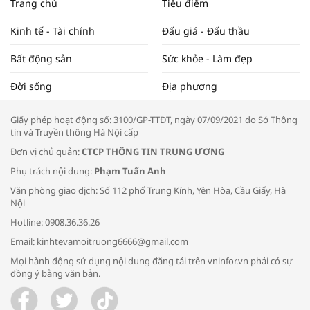
Trang chủ
Tiêu điểm
ĐẬP THỊ TRƯỜNG #62
Kinh tế - Tài chính
Đấu giá - Đấu thầu
Bất động sản
Sức khỏe - Làm đẹp
Tọa đàm “Xúc tiến thương mại: Khơi
Đời sống
Địa phương
thông đầu ra cho sản phẩm OCOP”
Giấy phép hoạt động số: 3100/GP-TTĐT, ngày 07/09/2021 do Sở Thông
tin và Truyền thông Hà Nội cấp
Đơn vị chủ quản:
CTCP THÔNG TIN TRUNG ƯƠNG
Phụ trách nội dung:
Phạm Tuấn Anh
Bác sĩ tư vấn cách phòng tránh bệnh
Văn phòng giao dịch: Số 112 phố Trung Kính, Yên Hòa, Cầu Giấy, Hà
đường hô hấp trong thời tiết giao mùa
Nội
Hotline: 0908.36.36.26
Email: kinhtevamoitruong6666@gmail.com
Mọi hành động sử dụng nội dung đăng tải trên vninfor.vn phải có sự
đồng ý bằng văn bản.
Trao yêu thương cho em