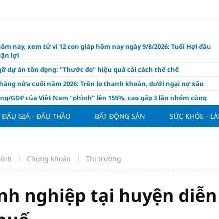
hôm nay, xem tử vi 12 con giáp hôm nay ngày 9/8/2026: Tuổi Hợi đầu
ận lợi
ỡ dự án tồn đọng: "Thước đo" hiệu quả cải cách thể chế
hàng nửa cuối năm 2026: Trên lo thanh khoản, dưới ngại nợ xấu
ụng/GDP của Việt Nam "phình" lên 155%, cao gấp 3 lần nhóm cùng
ĐẤU GIÁ - ĐẤU THẦU
BẤT ĐỘNG SẢN
SỨC KHỎE - L
háp: Đấu giá 58.965 m² đất và nhà xưởng tại xã Tân Hồng
n Đình Bắc tỏa sáng với cú đúp giúp tuyển Việt Nam hạ Campuchia
ASEAN Cup 2026
ng hôm nay 8/8: Vàng thế giới "nhảy vọt"
hính
Chứng khoán
Thị trường
ổ phiếu IPO có được phân bổ dòng vốn mới từ nâng hạng thị trường?
ch của nước chanh gừng
nh nghiệp tại huyện diễn
ần tiền gửi Kho bạc Nhà nước: Không chỉ 4 ngân hàng được lợi