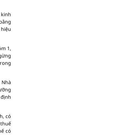
 kinh
 bằng
 hiệu
óm 1,
ngừng
trong
: Nhà
cưỡng
 định
h, có
 thuế
hế có