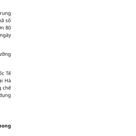
Trung
mã số
ơn 80
 ngày
cưỡng
ốc Tế
ại Hà
g chế
 dụng
hong