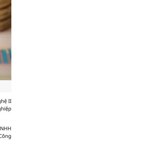
hệ II
ghiệp
 TNHH
 Công