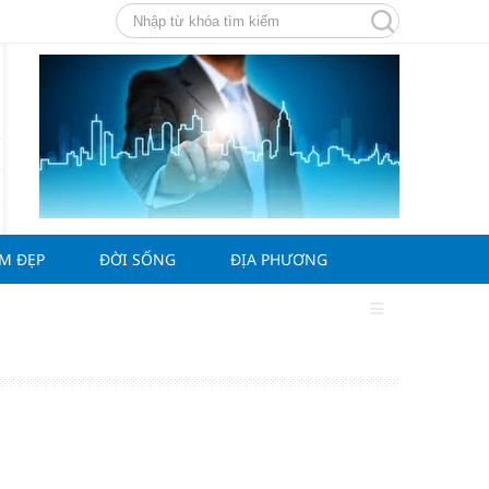
ÀM ĐẸP
ĐỜI SỐNG
ĐỊA PHƯƠNG