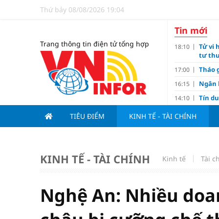
Thứ bảy 08/08/2026 19:04
Tin mới
Trang thông tin điện tử tổng hợp
Tử vi 
18:10
tư thu
Tháo g
17:00
Ngân 
16:15
Tín d
14:10
hạng
TIÊU ĐIỂM
KINH TẾ - TÀI CHÍNH
Đồng T
11:00
Nguyễ
10:32
3-1 ở 
KINH TẾ - TÀI CHÍNH
Giá và
Kinh tế
10:23
Tài c
Các c
09:00
Lợi í
08:15
Nghệ An: Nhiều doa
Nới tr
07:00